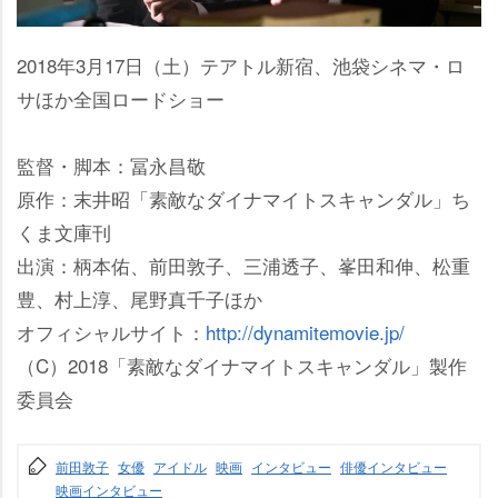
2018年3月17日（土）テアトル新宿、池袋シネマ・ロ
サほか全国ロードショー
監督・脚本：冨永昌敬
原作：末井昭「素敵なダイナマイトスキャンダル」ち
くま文庫刊
出演：柄本佑、前田敦子、三浦透子、峯田和伸、松重
豊、村上淳、尾野真千子ほか
オフィシャルサイト：
http://dynamitemovie.jp/
（C）2018「素敵なダイナマイトスキャンダル」製作
委員会
前田敦子
女優
アイドル
映画
インタビュー
俳優インタビュー
映画インタビュー