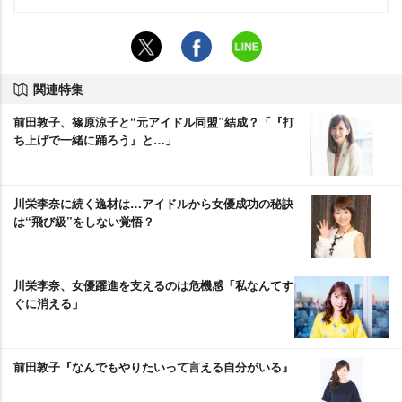
関連特集
前田敦子、篠原涼子と“元アイドル同盟”結成？「『打
ち上げで一緒に踊ろう』と…」
川栄李奈に続く逸材は…アイドルから女優成功の秘訣
は“飛び級”をしない覚悟？
川栄李奈、女優躍進を支えるのは危機感「私なんてす
ぐに消える」
前田敦子『なんでもやりたいって言える自分がいる』