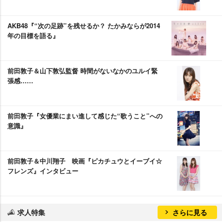
AKB48『“次の足跡”を残せるか？ たかみならが2014
年の目標を語る』
前田敦子＆山下敦弘監督 時間がないなかのユルイ緊
張感……
前田敦子『女優業にまい進して感じた“歌うこと”への
意識』
前田敦子＆中川翔子 映画『ピカチュウとイーブイ☆
フレンズ』インタビュー
求人特集
さらに見る