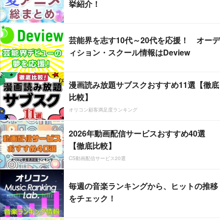
挙紹介！
芸能界を志す10代～20代を応援！ オーデ
ィション・スクール情報はDeview
漫画読み放題サブスクおすすめ11選【徹底
比較】
オリコン顧客満足度ランキング
2026年動画配信サービスおすすめ40選
【徹底比較】
CS動画配信サービス20選
毎週の音楽ランキングから、ヒットの推移
をチェック！