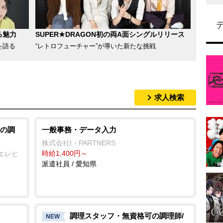
る魅力
SUPER★DRAGON初の両A面シングルリリース
を語る
“レトロフューチャー”が導いた新たな挑戦
求人検索
の調
一般事務・データ入力
株式会社I・PARTNERS
時給1,400円～
エレヒ
派遣社員 / 愛知県
調理スタッフ・無資格可の調理師/
NEW