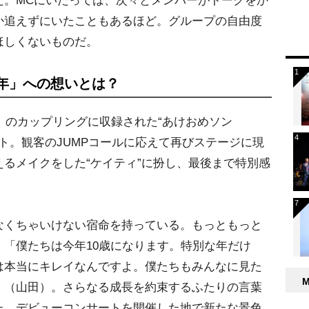
だ。MCにいたっては、次々とメンバーがトークをか
か追えずにいたこともあるほど。グループの自由度
ほしくないものだ。
な年」への想いとは？
ve」のカップリングに収録された“あけおめソン
からスタート。観客のJUMPコールに応えて再びステージに現
るメイクをした“ケイティ”に扮し、最後まで特別感
くちゃいけない宿命を持っている。もっともっと
「僕たちは今年10歳になります。特別な年だけ
は本当にキレイなんですよ。僕たちもみんなに見た
」（山田）。さらなる成長を約束するふたりの言葉
た。デビューコンサートを開催した地で新たな景色