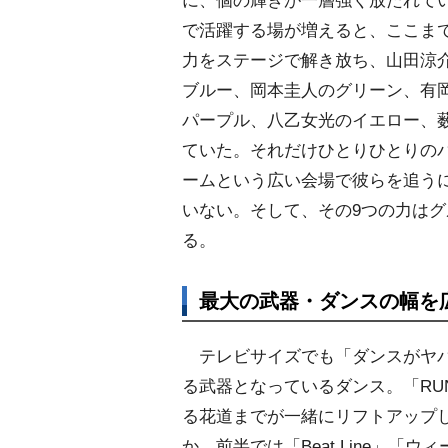
に、個の輝きが一層強く放たれて
で活躍する場が増えると、ここま
力をステージで解き放ち、山田涼
ブルー、岡本圭人のグリーン、有
パープル、八乙女光のイエロー、
ていた。それだけひとりひとりの
ームという広い会場で彼らを追う
いない。そして、その9つの力は
る。
最大の武器・ダンスの幅を
テレビサイズでも「ダンスがヤバイ
る武器となっているダンス。「RUN
る花道までが一緒にリフトアップ
か、前半では「Beat Line」「ウィ