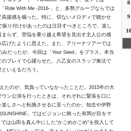
8
」「Ride With Me -2016-」と、多勢グループならでは
9
で高揚感を煽った。特に、切ないメロディで聴かせ
パートで振り付けがあったのは注目すべきところで、楽し
1
留まらず、苦悩を乗り越え希望を見出す主人公の感
歩広げたように思えた。また、アリーナツアーでは
曲のみだったが、今回は「Your Seed」をプラス。本当
どのプレイで心躍らせた。八乙女のスラップ奏法で
要といえるだろう。
たのが、気負っていなかったことだ。2015年の大
ダウン公演を行ったときは、それぞれに緊張を口に
を楽しさへと転換させるに至ったのか。知念や伊野
SUNSHINE」ではビジョンに映った有岡が目をマ
irl」では山田を真ん中にした“かごめかごめ”を投入して