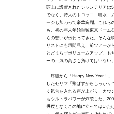
頭上に設置されたシャンデリアは
でなく、特大のトロッコ、噴水、
ージも加わって豪華絢爛。これら
も、初の年末年始単独東京ドーム
らの想いが伝わってきた。そんな
リストにも垣間見え、前ツアーか
とどまらずボリュームアップ。も
ーの士気の高さも負けてはいない
序盤から「Happy New Yea
したセリフ「飛ばすからしっかり
く気合を入れる声が上がり、カウ
もウルトラパワーが炸裂した。20
幾度となくこの地に立ってはいた