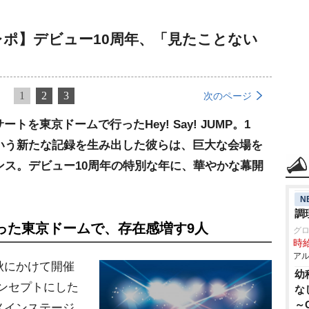
ライブレポ】デビュー10周年、「見たことない
1
2
3
次のページ
を東京ドームで行ったHey! Say! JUMP。1
いう新たな記録を生み出した彼らは、巨大な会場を
ンス。デビュー10周年の特別な年に、華やかな幕開
N
調
った東京ドームで、存在感増す9人
グ
時給
アル
秋にかけて開催
幼
コンセプトにした
な
～
メインステージ