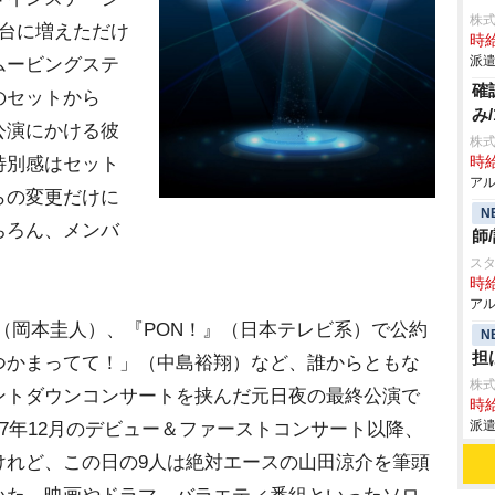
株
5台に増えただけ
時給
派遣
ムービングステ
確
のセットから
み
公演にかける彼
株式
特別感はセット
時給
アル
らの変更だけに
N
ちろん、メンバ
師
。
スタ
時給
アル
r！」（岡本圭人）、『PON！』（日本テレビ系）で公約
N
担
つかまってて！」（中島裕翔）など、誰からともな
株
ントダウンコンサートを挟んだ元日夜の最終公演で
時給
派遣
07年12月のデビュー＆ファーストコンサート以降、
けれど、この日の9人は絶対エースの山田涼介を筆頭