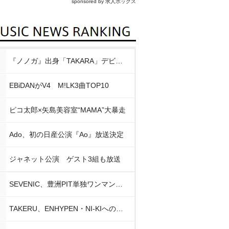
sponsored by 求人ボックス
『ノノガ』出身「TAKARA」デビュー
EBiDANがV4 M!LK3曲TOP10
ピコ太郎×矢島美容室“MAMA”大暴走
Ado、初の日産公演『Ao』放送決定
ジャネット公演 ゲスト3組も放送
SEVENIC、豊洲PIT単独ワンマン開催
TAKERU、ENHYPEN・NI-KIへの思い