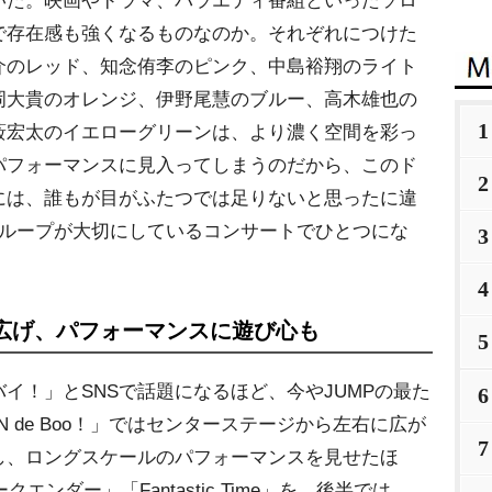
いた。映画やドラマ、バラエティ番組といったソロ
で存在感も強くなるものなのか。それぞれにつけた
介のレッド、知念侑李のピンク、中島裕翔のライト
岡大貴のオレンジ、伊野尾慧のブルー、高木雄也の
1
薮宏太のイエローグリーンは、より濃く空間を彩っ
パフォーマンスに見入ってしまうのだから、このド
2
には、誰もが目がふたつでは足りないと思ったに違
グループが大切にしているコンサートでひとつにな
3
4
広げ、パフォーマンスに遊び心も
5
！」とSNSで話題になるほど、今やJUMPの最た
6
 de Boo！」ではセンターステージから左右に広が
7
し、ロングスケールのパフォーマンスを見せたほ
ークエンダー」「Fantastic Time」を、後半では