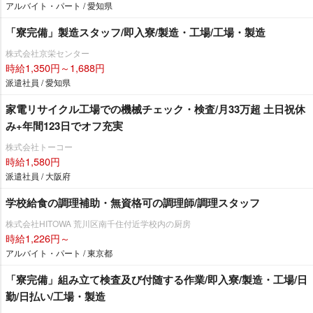
アルバイト・パート / 愛知県
「寮完備」製造スタッフ/即入寮/製造・工場/工場・製造
株式会社京栄センター
時給1,350円～1,688円
派遣社員 / 愛知県
家電リサイクル工場での機械チェック・検査/月33万超 土日祝休
み+年間123日でオフ充実
株式会社トーコー
時給1,580円
派遣社員 / 大阪府
学校給食の調理補助・無資格可の調理師/調理スタッフ
株式会社HITOWA 荒川区南千住付近学校内の厨房
時給1,226円～
アルバイト・パート / 東京都
「寮完備」組み立て検査及び付随する作業/即入寮/製造・工場/日
勤/日払い/工場・製造