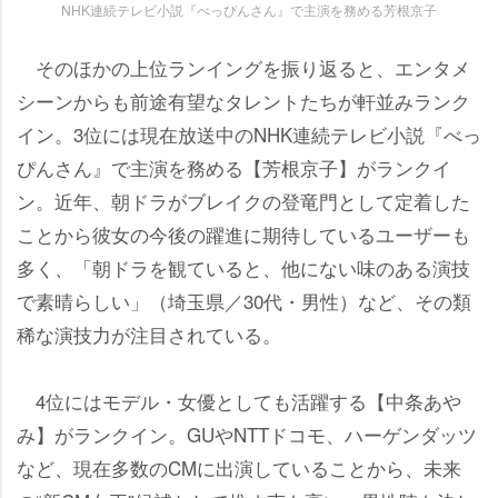
NHK連続テレビ小説『べっぴんさん』で主演を務める芳根京子
そのほかの上位ランイングを振り返ると、エンタメ
シーンからも前途有望なタレントたちが軒並みランク
イン。3位には現在放送中のNHK連続テレビ小説『べっ
ぴんさん』で主演を務める【芳根京子】がランクイ
ン。近年、朝ドラがブレイクの登竜門として定着した
ことから彼女の今後の躍進に期待しているユーザーも
多く、「朝ドラを観ていると、他にない味のある演技
で素晴らしい」（埼玉県／30代・男性）など、その類
稀な演技力が注目されている。
4位にはモデル・女優としても活躍する【中条あ
み】がランクイン。GUやNTTドコモ、ハーゲンダッツ
など、現在多数のCMに出演していることから、未来