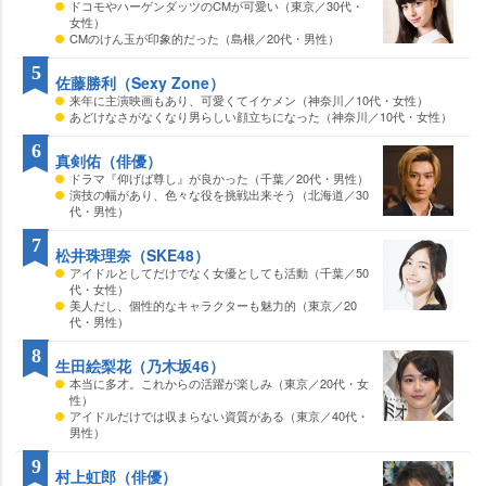
ドコモやハーゲンダッツのCMが可愛い（東京／30代・
女性）
CMのけん玉が印象的だった（島根／20代・男性）
5
佐藤勝利（Sexy Zone）
来年に主演映画もあり、可愛くてイケメン（神奈川／10代・女性）
あどけなさがなくなり男らしい顔立ちになった（神奈川／10代・女性）
6
真剣佑（俳優）
ドラマ『仰げば尊し』が良かった（千葉／20代・男性）
演技の幅があり、色々な役を挑戦出来そう（北海道／30
代・男性）
7
松井珠理奈（SKE48）
アイドルとしてだけでなく女優としても活動（千葉／50
代・女性）
美人だし、個性的なキャラクターも魅力的（東京／20
代・男性）
8
生田絵梨花（乃木坂46）
本当に多才。これからの活躍が楽しみ（東京／20代・女
性）
アイドルだけでは収まらない資質がある（東京／40代・
男性）
9
村上虹郎（俳優）