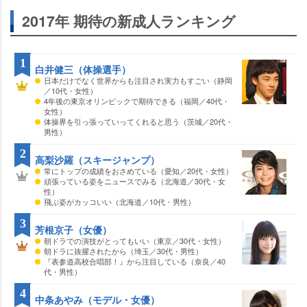
2017年 期待の新成人ランキング
1
白井健三（体操選手）
日本だけでなく世界からも注目され実力もすごい（静岡
／10代・女性）
4年後の東京オリンピックで期待できる（福岡／40代・
女性）
体操界を引っ張っていってくれると思う（茨城／20代・
男性）
2
高梨沙羅（スキージャンプ）
常にトップの成績をおさめている（愛知／20代・女性）
頑張っている姿をニュースでみる（北海道／30代・女
性）
飛ぶ姿がカッコいい（北海道／10代・男性）
3
芳根京子（女優）
朝ドラでの演技がとってもいい（東京／30代・女性）
朝ドラに抜擢されたから（埼玉／30代・男性）
『表参道高校合唱部！』から注目している（奈良／40
代・男性）
4
中条あやみ（モデル・女優）