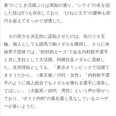
童”のごとき活躍ぶりは周知の通り。“シライ”の名を冠
した技は5つも存在しており、“ひねり王子”の愛称も世
代を超えてすっかり浸透した。
その実力を決定的に認知させたのは、先のリオ五
輪。個人としても跳馬で銅メダルを獲得し、さらに体
操男子団体では、“絶対的エース”である内村航平選手
と共に支柱として大活躍。同種目金メダルに貢献し
た。支持理由としても、「東京オリンピックで活躍で
きそうだから」（東京都／10代・女性）「内村航平選
手のように個人総合でもメダルを獲れる選手に成長し
てほしい」（大阪府／20代・男性）という声が挙がっ
ており、“ポスト内村”の最右翼と見なしているユーザ
ーが多いようだ。