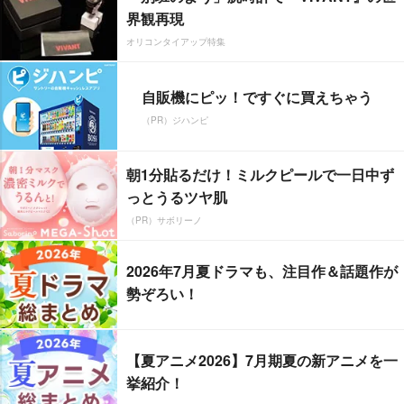
界観再現
オリコンタイアップ特集
自販機にピッ！ですぐに買えちゃう
（PR）ジハンピ
朝1分貼るだけ！ミルクピールで一日中ず
っとうるツヤ肌
（PR）サボリーノ
2026年7月夏ドラマも、注目作＆話題作が
勢ぞろい！
【夏アニメ2026】7月期夏の新アニメを一
挙紹介！