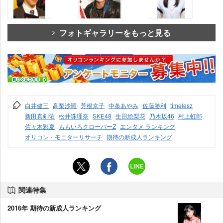
フォトギャラリーをもっと見る
白井健三
高梨沙羅
芳根京子
中条あやみ
佐藤勝利
timelesz
新田真剣佑
松井珠理奈
SKE48
生田絵梨花
乃木坂46
村上虹郎
佐々木彩夏
ももいろクローバーZ
エンタメ ランキング
オリコン・モニターリサーチ
期待の新成人ランキング
関連特集
2016年 期待の新成人ランキング