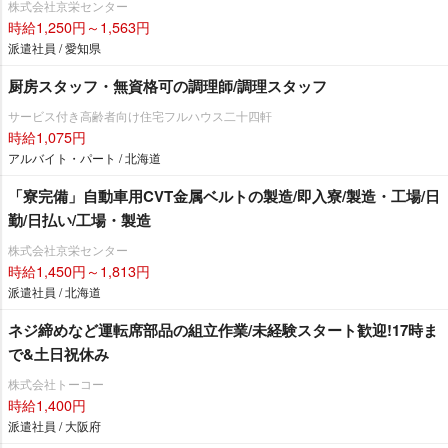
株式会社京栄センター
時給1,250円～1,563円
派遣社員 / 愛知県
厨房スタッフ・無資格可の調理師/調理スタッフ
サービス付き高齢者向け住宅フルハウス二十四軒
時給1,075円
アルバイト・パート / 北海道
「寮完備」自動車用CVT金属ベルトの製造/即入寮/製造・工場/日
勤/日払い/工場・製造
株式会社京栄センター
時給1,450円～1,813円
派遣社員 / 北海道
ネジ締めなど運転席部品の組立作業/未経験スタート歓迎!17時ま
で&土日祝休み
株式会社トーコー
時給1,400円
派遣社員 / 大阪府