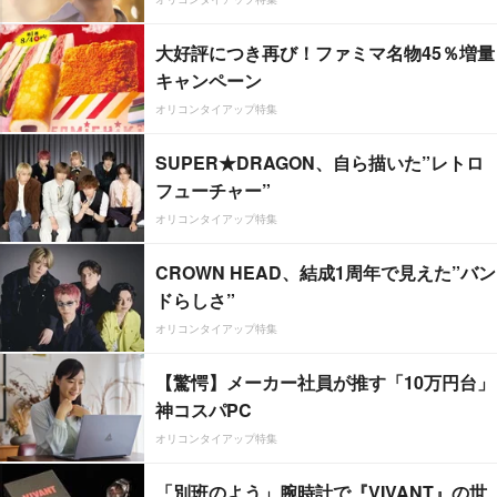
大好評につき再び！ファミマ名物45％増量
キャンペーン
オリコンタイアップ特集
SUPER★DRAGON、自ら描いた”レトロ
フューチャー”
オリコンタイアップ特集
CROWN HEAD、結成1周年で見えた”バン
ドらしさ”
オリコンタイアップ特集
【驚愕】メーカー社員が推す「10万円台」
神コスパPC
オリコンタイアップ特集
「別班のよう」腕時計で『VIVANT』の世