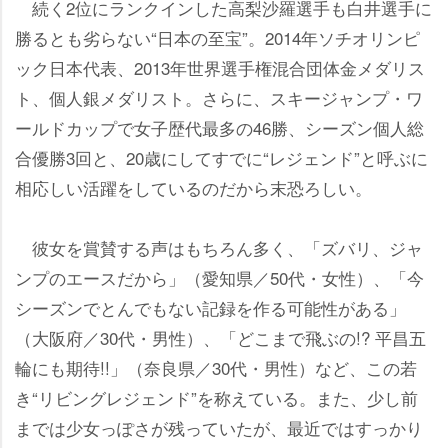
続く2位にランクインした高梨沙羅選手も白井選手に
勝るとも劣らない“日本の至宝”。2014年ソチオリンピ
ック日本代表、2013年世界選手権混合団体金メダリス
ト、個人銀メダリスト。さらに、スキージャンプ・ワ
ールドカップで女子歴代最多の46勝、シーズン個人総
合優勝3回と、20歳にしてすでに“レジェンド”と呼ぶに
相応しい活躍をしているのだから末恐ろしい。
彼女を賞賛する声はもちろん多く、「ズバリ、ジャ
ンプのエースだから」（愛知県／50代・女性）、「今
シーズンでとんでもない記録を作る可能性がある」
（大阪府／30代・男性）、「どこまで飛ぶの!? 平昌五
輪にも期待!!」（奈良県／30代・男性）など、この若
き“リビングレジェンド”を称えている。また、少し前
までは少女っぽさが残っていたが、最近ではすっかり