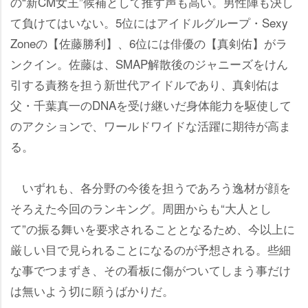
の“新CM女王”候補として推す声も高い。男性陣も決し
て負けてはいない。5位にはアイドルグループ・Sexy
Zoneの【佐藤勝利】、6位には俳優の【真剣佑】がラ
ンクイン。佐藤は、SMAP解散後のジャニーズをけん
引する責務を担う新世代アイドルであり、真剣佑は
父・千葉真一のDNAを受け継いだ身体能力を駆使して
のアクションで、ワールドワイドな活躍に期待が高ま
る。
いずれも、各分野の今後を担うであろう逸材が顔を
そろえた今回のランキング。周囲からも“大人とし
て”の振る舞いを要求されることとなるため、今以上に
厳しい目で見られることになるのが予想される。些細
な事でつまずき、その看板に傷がついてしまう事だけ
は無いよう切に願うばかりだ。