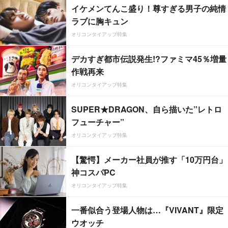
イケメンてんこ盛り！尊すぎる男子の純情
ラブに胸キュン
オリコンタイアップ特集
デカすぎ都市伝説発生!?ファミマ45％増量
作戦再来
オリコンタイアップ特集
SUPER★DRAGON、自ら描いた”レトロ
フューチャー”
オリコンタイアップ特集
【驚愕】メーカー社員が推す「10万円台」
神コスパPC
オリコンタイアップ特集
一番似合う登場人物は…『VIVANT』限定
ウオッチ