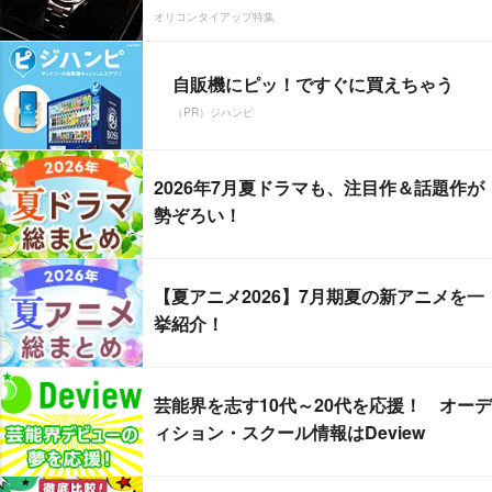
オリコンタイアップ特集
自販機にピッ！ですぐに買えちゃう
（PR）ジハンピ
2026年7月夏ドラマも、注目作＆話題作が
勢ぞろい！
【夏アニメ2026】7月期夏の新アニメを一
挙紹介！
芸能界を志す10代～20代を応援！ オーデ
ィション・スクール情報はDeview