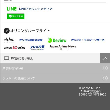
LINEアカウントメディア
PC版に切り替え
禁無断複写転載
クッキーの使用について
© oricon ME inc.
JASRAC許諾番号：
9009642140Y38026