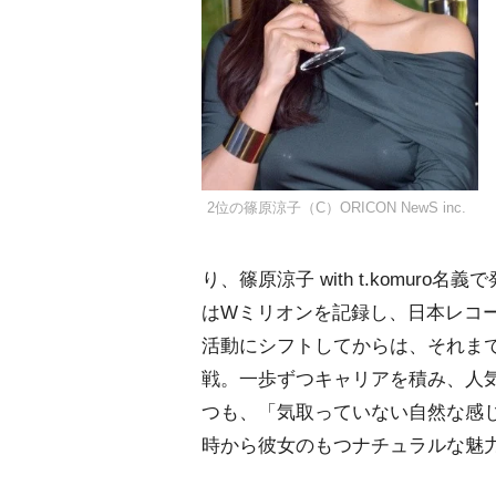
2位の篠原涼子（C）ORICON NewS inc.
り、篠原涼子 with t.komur
はWミリオンを記録し、日本レコ
活動にシフトしてからは、それまで
戦。一歩ずつキャリアを積み、人
つも、「気取っていない自然な感じ
時から彼女のもつナチュラルな魅