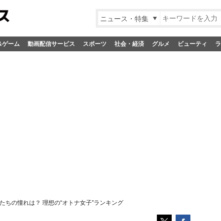
ニュース・特集
&ゲーム
動画配信サービス
スポーツ
社会・経済
グルメ
ビューティ
ラ
たちの憧れは？ 理想の“オトナ女子”ランキング