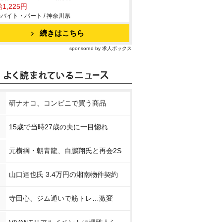
1,225円
バイト・パート / 神奈川県
続きはこちら
sponsored by 求人ボックス
研ナオコ、コンビニで買う商品
15歳で当時27歳の夫に一目惚れ
元横綱・朝青龍、白鵬翔氏と再会2S
山口達也氏 3.4万円の湘南物件契約
寺田心、ジム通いで筋トレ…激変