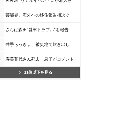
VIVANTリアルイベントに堺雅人ら
芸能界、海外への移住報告相次ぐ
さらば森田“愛車トラブル”を報告
井手らっきょ、被災地で炊き出し
0
寿美花代さん死去 息子がコメント
11位以下を見る