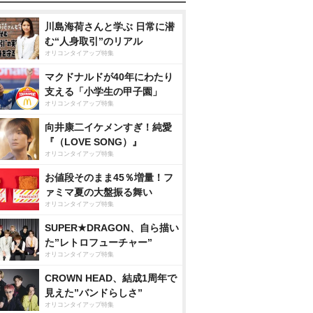
川島海荷さんと学ぶ 日常に潜
む“人身取引”のリアル
オリコンタイアップ特集
マクドナルドが40年にわたり
支える「小学生の甲子園」
オリコンタイアップ特集
向井康二イケメンすぎ！純愛
『（LOVE SONG）』
オリコンタイアップ特集
お値段そのまま45％増量！フ
ァミマ夏の大盤振る舞い
オリコンタイアップ特集
SUPER★DRAGON、自ら描い
た”レトロフューチャー”
オリコンタイアップ特集
CROWN HEAD、結成1周年で
見えた”バンドらしさ”
オリコンタイアップ特集