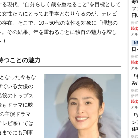
寿
る現代、“自分らしく歳を重ねること”を目標として
フ
な女性たちにとってお手本となりうるのが、テレビ
円
在。そこで、10～50代の女性を対象に「理想の
株
時給
ト。その結果、年を重ねるごとに独自の魅力を増し
アル
ン！
N
日
株式
持つことの魅力
時給
アル
「
となった今もな
み
げている女優の
株
男役のトップス
倍
時給
後もドラマに映
アル
りの主演ドラマ
「
シ
テレビ系）では
住
れまでにも刑事
株式