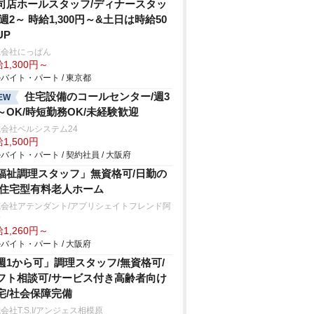
司店ホールスタッフ/ディナースタッ
 週2～ 時給1,300円～&土日は時給50
UP
式会社にっぱん
1,300円～
バイト・パート / 東京都
住宅設備のコールセンター/週3
EW
～OK/時短勤務OK/未経験歓迎
会社ベルシステム24
1,500円
バイト・パート / 契約社員 / 大阪府
福祉調理スタッフ」無資格可/日勤の
/住宅型有料老人ホーム
式会社アテンダント/アプリシェイトフレンド阿
野
1,260円～
バイト・パート / 大阪府
週1から可」調理スタッフ/無資格可/
フト相談可/サービス付き高齢者向け
宅/社会保障完備
会社T.S.I/アンジェス相模原