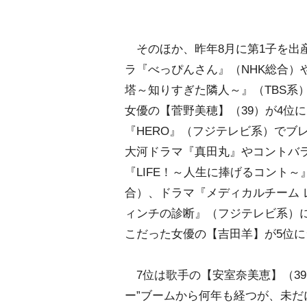
そのほか、昨年8月に第1子を出
ラ『べっぴんさん』（NHK総合）
塔～知りすぎた隣人～』（TBS系
女優の【菅野美穂】（39）が4位に
『HERO』（フジテレビ系）でブ
大河ドラマ『真田丸』やコントバ
『LIFE！～人生に捧げるコント～
合）、ドラマ『メディカルチーム 
ィンチの診断』（フジテレビ系）
こだった女優の【吉田羊】が5位
7位は歌手の【安室奈美恵】（39
ー”ブームから何年も経つが、未だ