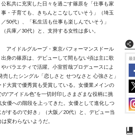
公私共に充実した日々を過ごす篠原を「仕事も家
事・子育ても、きちんとこなしていそう」（埼玉
／50代）、「私生活も仕事も楽しんでいそう」
（兵庫／30代）と、支持する女性は多い。
アイドルグループ・東京パフォーマンスドール
出身の篠原は、デビューして間もない頃は主に歌
最
バラエティで活躍。小室哲哉プロデュースによ
o名義で発売したシングル「恋しさと せつなさと 心強さと」
ード大賞で優秀賞も受賞している。女優業メインの
の“アイドル色”を一切封印しさまざまな役柄に挑
気女優への階段を上ってきた。女優として進化しつ
がするので好き」（大阪／20代）と、デビュー当
力は変わらないようだ。