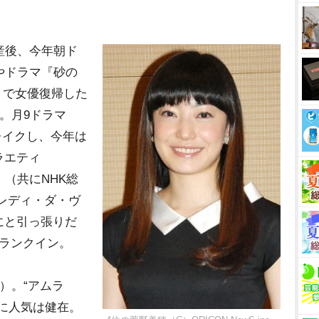
産後、今年朝ド
やドラマ『砂の
）で女優復帰した
。月9ドラマ
レイクし、今年は
ラエティ
』（共にNHK総
レディ・ダ・ヴ
にと引っ張りだ
にランクイン。
）。“アムラ
に人気は健在。