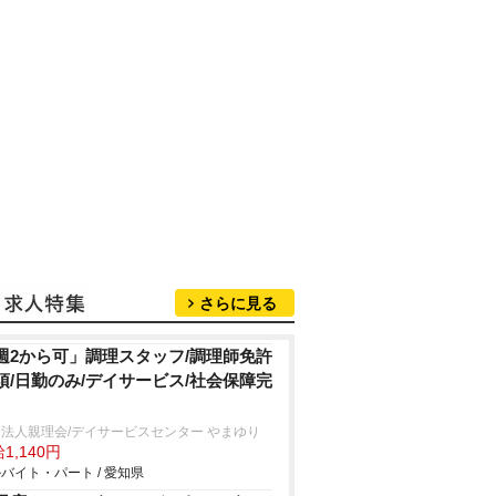
さらに見る
週2から可」調理スタッフ/調理師免許
須/日勤のみ/デイサービス/社会保障完
法人親理会/デイサービスセンター やまゆり
1,140円
バイト・パート / 愛知県