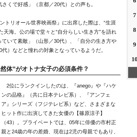
6
気さくで好感」（京都／20代）との声も。
7
ントリオール世界映画祭』に出席した際は、“生涯
8
た天海。公の場で堂々と“自分らしい生き方”を語れ
っていて素敵」（山形／30代）、「自分の生き方
9
0代）などと憧れの対象となっているようだ。
1
自然体”がオトナ女子の必須条件？
2位にランクインしたのは、『anego』や『ハケ
ンの品格』（共に日本テレビ系）、『アンフェ
ア』シリーズ（フジテレビ系）など、さまざまな
ヒット作に出演してきた女優の【篠原涼子】
（43）。プライベートでは、05年に俳優の市村正
親と24歳の年の差婚、現在は2児の母親でもあり、