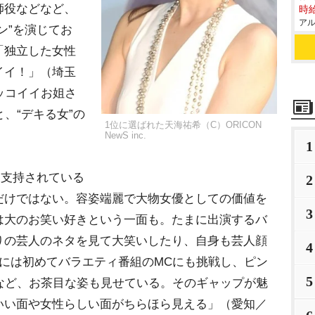
師役などなど、
時給
アル
ン”を演じてお
「独立した女性
イイ！」（埼玉
ッコイイお姐さ
、“デキる女”の
1位に選ばれた天海祐希（C）ORICON
NewS inc.
1
て支持されている
2
だけではない。容姿端麗で大物女優としての価値を
3
は大のお笑い好きという一面も。たまに出演するバ
りの芸人のネタを見て大笑いしたり、自身も芸人顔
4
には初めてバラエティ番組のMCにも挑戦し、ピン
5
など、お茶目な姿も見せている。そのギャップが魅
いい面や女性らしい面がちらほら見える」（愛知／