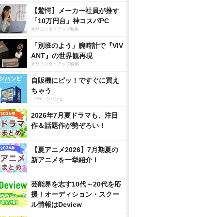
【驚愕】メーカー社員が推す
「10万円台」神コスパPC
オリコンタイアップ特集
「別班のよう」腕時計で『VIV
ANT』の世界観再現
オリコンタイアップ特集
自販機にピッ！ですぐに買え
ちゃう
（PR）ジハンピ
2026年7月夏ドラマも、注目
作＆話題作が勢ぞろい！
【夏アニメ2026】7月期夏の
新アニメを一挙紹介！
芸能界を志す10代～20代を応
援！オーディション・スクー
ル情報はDeview