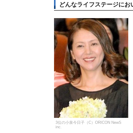
どんなライフステージにお
3位の小泉今日子（C）ORICON NewS
inc.