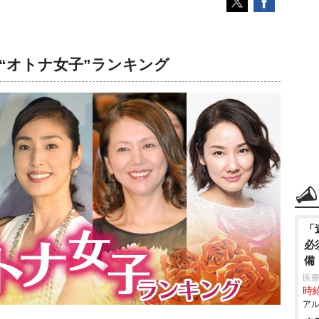
“オトナ女子”ランキング
「
必
備
医療
時給
アル