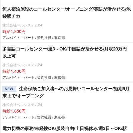
無人宿泊施設のコールセンター/オープニング/英語が活かせる/池
袋駅チカ
株式会社ベルシステム24
時給1,800円
アルバイト・パート / 契約社員 / 東京都
多言語コールセンター/週3～OK/中国語が活かせる/月収20万円
以上可
株式会社ベルシステム24
時給1,400円
アルバイト・パート / 契約社員 / 東京都
生命保険ご加入者へのお見舞いコールセンター/短期9月
NEW
末まで/オープニング
株式会社ベルシステム24
時給1,650円
アルバイト・パート / 契約社員 / 東京都
電力切替の事務/未経験OK/服装自由/土日祝休み/週3日～OK/駅