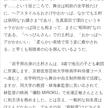
す……という役どころで、舞台は戦前の女学校だけ
に、ヘアスタイルもおさげやおかっぱ。なかでも土村
は病弱な“お嬢さま”であり、生真面目で潔白というキ
ャラがおかっぱ頭とも相まって、まさに“昭和的”なの
である。『べっぴんさん』での土村は、「おかっぱヘ
アがかわいい」「柔らかい表情で笑う姿に癒やされ
る」と早くも視聴者の心を掴んでいるようだ。
「岩手県出身の土村さんは、3歳で地元の子ども劇団
に所属します。京都造形芸術大学映画学科俳優コース
へ進むと、在学時代から舞台や自主制作映画で活躍し
ますが、同大学の教授・林海象監督に見い出されて、
林監督の映画『彌勒 MIROKU』で永瀬正敏さんととも
に初主演を務めました。とは言え、一般的な知名度は
ほとんどなかった。でもその分、“新鮮度”はピカイチ