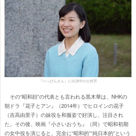
『べっぴんさん』に出演中の土村芳
その“昭和顔”の代表とも言われる黒木華は、NHKの
朝ドラ『花子とアン』（2014年）でヒロインの花子
（吉高由里子）の妹役を和服姿で好演し、注目され
た。その後、映画『小さいおうち』（同）で昭和初期
の女中役を演じると、完全に“昭和的”“純日本的”という