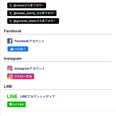
Facebook
Facebookアカウント
Instagram
Instagramアカウント
LINE
LINEアカウントメディア