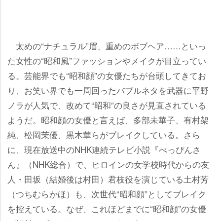
太めの“ナチュラル”眉、重めのボブヘア……といっ
た女性の“昭和風”ファッションやメイクが目立ってい
る。芸能界でも“昭和顔”の女優たちが台頭してきてお
り、お笑い界でも一周回ったバブルネタを武器に平野
ノラが人気で、改めて“昭和”の良さが見直されている
ようだ。昭和顔の女優と言えば、多部未華子、有村架
純、松岡茉優、黒木華らがブレイクしている。さら
に、現在放送中のNHK連続テレビ小説『べっぴんさ
ん』（NHK総合）で、ヒロインの女学校時代からの友
人・田坂（結婚後は村田）君枝役を演じている土村芳
（つちむらかほ）も、次世代“昭和顔”としてブレイク
を控えている。なぜ、これほどまでに“昭和顔”の女優