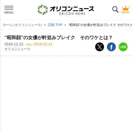
ホーム (オリコンニュース)
芸能 TOP
“昭和顔”の女優が軒並みブレイク そのワケ
“昭和顔”の女優が軒並みブレイク そのワケとは？
2016-11-12
2016-11-14
（更新）
オリコンニュース