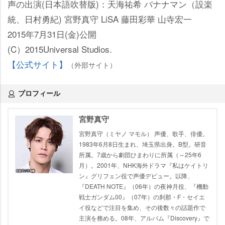
声の出演(日本語吹替版)：天海祐希 バナナマン（設楽
統、日村勇紀) 宮野真守 LiSA 藤田彩華 山寺宏一
2015年7月31日(金)公開
(C）2015Universal Studios.
【公式サイト】
（外部サイト）
プロフィール
宮野真守
宮野真守（ミヤノ マモル） 声優、歌手、俳優。
1983年6月8日生まれ、埼玉県出身。B型。研音
所属。7歳から劇団ひまわりに所属（～25年6
月）。2001年、NHK海外ドラマ『私はケイトリ
ン』グリフェン役で声優デビュー。以降、
『DEATH NOTE』（06年）の夜神月役、『機動
戦士ガンダム00』（07年）の刹那・F・セイエ
イ役などで注目を集め、その後数々の話題作で
主演を務める。08年、アルバム『Discovery』で