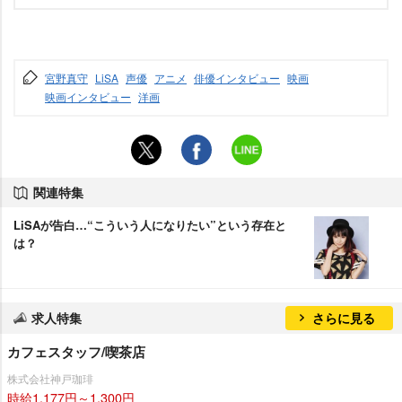
宮野真守
LiSA
声優
アニメ
俳優インタビュー
映画
映画インタビュー
洋画
関連特集
LiSAが告白…“こういう人になりたい”という存在と
は？
求人特集
さらに見る
カフェスタッフ/喫茶店
株式会社神戸珈琲
時給1,177円～1,300円