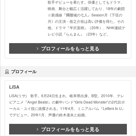
歌手デビューを果たす。俳優としてもドラマ、
映画、舞台と幅広く活躍しており、18年の劇団
☆新感線『髑髏城の七人』Season月《下弦の
月》の主演・捨之介役は高い評価を得た。その
他、ドラマ『半沢直樹』（20年）、NHK連続テ
レビ小説『らんまん』（23年）など。
プロフィールをもっと見る
プロフィール
LiSA
LiSA(リサ) 歌手。6月24日生まれ、岐阜県出身。B型。2010年、テレ
ビアニメ『Angel Beats!』の劇中バンド“Girls Dead Monster”の2代目ボ
ーカル・ユイ役に抜擢される。11年4月、ミニアルバム『Letters to U』
でデビュー。20年1月、声優の鈴木達央と結婚。
プロフィールをもっと見る