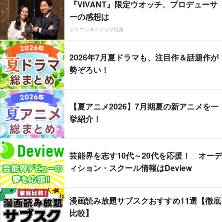
『VIVANT』限定ウオッチ、プロデューサ
ーの感想は
オリコンタイアップ特集
2026年7月夏ドラマも、注目作＆話題作が
勢ぞろい！
【夏アニメ2026】7月期夏の新アニメを一
挙紹介！
芸能界を志す10代～20代を応援！ オーデ
ィション・スクール情報はDeview
漫画読み放題サブスクおすすめ11選【徹底
比較】