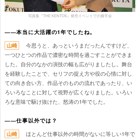
写真集『THE KENTOS』発売イベントでの握手会
――本当に大活躍の1年でしたね。
今思うと、あっというまだったんですけど、
山崎
一つひとつの作品で濃密な時間を過ごすことができま
した。自分のなかの演技の幅も広がりましたし。舞台
を経験したことで、セリフの捉え方や役の心情に対し
ての向き合い方、作品そのものの流れであったり、い
ろいろなことに対して視野が広くなりました。いろい
ろな意味で駆け抜けた、怒涛の1年でした。
――仕事以外では？
ほとんど仕事以外の時間がないに等しい1年で
山崎