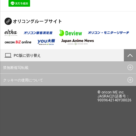
PC版に切り替え
禁無断複写転載
クッキーの使用について
© oricon ME inc.
JASRAC許諾番号：
9009642140Y38026