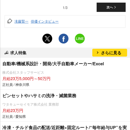
1/3
次へ
滝藤賢一
俳優インタビュー
求人特集
さらに見る
自動車/機械系設計・開発/大手自動車メーカー/Excel
株式会社スタッフサービス
月給23万5,000円～50万円
正社員 / 神奈川県
ピンセットやハサミの洗浄・滅菌業務
ワタキューセイモア株式会社 業務部
月給23万円
正社員 / 愛知県
冷凍・チルド食品の配送/近距離×固定ルート/“毎年給与UP”を実