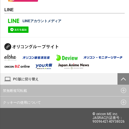
LINE
LINEアカウントメディア
PC版に切り替え
禁無断複写転載
クッキーの使用について
© oricon ME inc.
JASRAC許諾番号：
9009642140Y38026