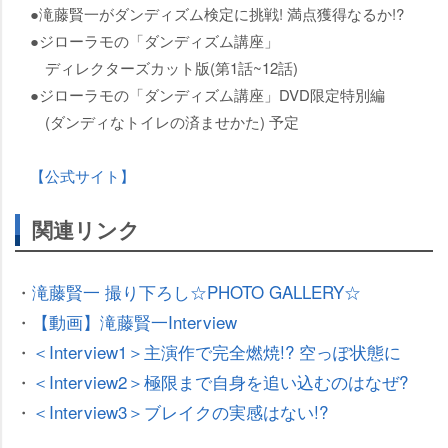
●滝藤賢一がダンディズム検定に挑戦! 満点獲得なるか!?
●ジローラモの「ダンディズム講座」
ディレクターズカット版(第1話~12話)
●ジローラモの「ダンディズム講座」DVD限定特別編
(ダンディなトイレの済ませかた) 予定
【公式サイト】
関連リンク
・
滝藤賢一 撮り下ろし☆PHOTO GALLERY☆
・
【動画】滝藤賢一Interview
・
＜Interview1＞主演作で完全燃焼!? 空っぽ状態に
・
＜Interview2＞極限まで自身を追い込むのはなぜ?
・
＜Interview3＞ブレイクの実感はない!?