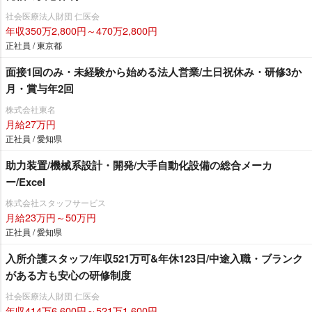
社会医療法人財団 仁医会
年収350万2,800円～470万2,800円
正社員 / 東京都
面接1回のみ・未経験から始める法人営業/土日祝休み・研修3か
月・賞与年2回
株式会社東名
月給27万円
正社員 / 愛知県
助力装置/機械系設計・開発/大手自動化設備の総合メーカ
ー/Excel
株式会社スタッフサービス
月給23万円～50万円
正社員 / 愛知県
入所介護スタッフ/年収521万可&年休123日/中途入職・ブランク
がある方も安心の研修制度
社会医療法人財団 仁医会
年収414万6,600円～521万1,600円