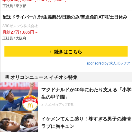
正社員 / 東京都
配送ドライバー/1.5t/生協商品/日勤のみ/普通免許AT可/土日休み
SBSゼンツウ株式会社
月給27万1,685円～
正社員 / 大阪府
続きはこちら
sponsored by 求人ボックス
オリコンニュース イチオシ特集
マクドナルドが40年にわたり支える「小学
生の甲子園」
オリコンタイアップ特集
イケメンてんこ盛り！尊すぎる男子の純情
ラブに胸キュン