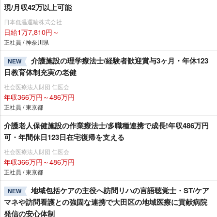
現/月収42万以上可能
日本低温運輸株式会社
日給1万7,810円～
正社員 / 神奈川県
介護施設の理学療法士/経験者歓迎賞与3ヶ月・年休123
NEW
日教育体制充実の老健
社会医療法人財団 仁医会
年収366万円～486万円
正社員 / 東京都
介護老人保健施設の作業療法士/多職種連携で成長!年収486万円
可・年間休日123日在宅復帰を支える
社会医療法人財団 仁医会
年収366万円～486万円
正社員 / 東京都
地域包括ケアの主役へ訪問リハの言語聴覚士・ST/ケア
NEW
マネや訪問看護との強固な連携で大田区の地域医療に貢献病院
発信の安心体制