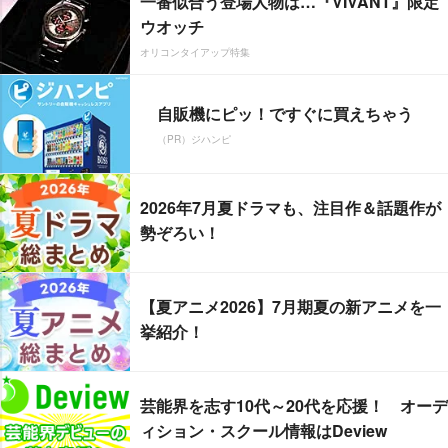
一番似合う登場人物は…『VIVANT』限定
ウオッチ
オリコンタイアップ特集
自販機にピッ！ですぐに買えちゃう
（PR）ジハンピ
2026年7月夏ドラマも、注目作＆話題作が
勢ぞろい！
【夏アニメ2026】7月期夏の新アニメを一
挙紹介！
芸能界を志す10代～20代を応援！ オーデ
ィション・スクール情報はDeview