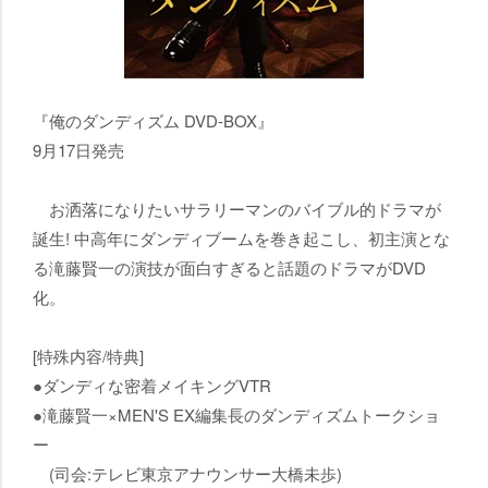
『俺のダンディズム DVD-BOX』
9月17日発売
お洒落になりたいサラリーマンのバイブル的ドラマが
誕生! 中高年にダンディブームを巻き起こし、初主演とな
る滝藤賢一の演技が面白すぎると話題のドラマがDVD
化。
[特殊内容/特典]
●ダンディな密着メイキングVTR
●滝藤賢一×MEN'S EX編集長のダンディズムトークショ
ー
(司会:テレビ東京アナウンサー大橋未歩)