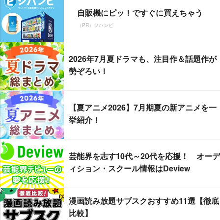
自販機にピッ！ですぐに買えちゃう
（PR）ジハンピ
2026年7月夏ドラマも、注目作＆話題作が
勢ぞろい！
【夏アニメ2026】7月期夏の新アニメを一
挙紹介！
芸能界を志す10代～20代を応援！ オーデ
ィション・スクール情報はDeview
漫画読み放題サブスクおすすめ11選【徹底
比較】