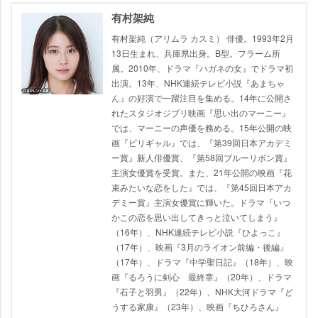
有村架純
有村架純（アリムラ カスミ） 俳優。1993年2月
13日生まれ、兵庫県出身。B型。フラーム所
属。2010年、ドラマ『ハガネの女』でドラマ初
出演。13年、NHK連続テレビ小説『あまちゃ
ん』の好演で一躍注目を集める。14年に公開さ
れたスタジオジブリ映画『思い出のマーニー』
では、マーニーの声優を務める。15年公開の映
画『ビリギャル』では、『第39回日本アカデミ
ー賞』新人俳優賞、『第58回ブルーリボン賞』
主演女優賞を受賞。また、21年公開の映画『花
束みたいな恋をした』では、『第45回日本アカ
デミー賞』主演女優賞に輝いた。ドラマ『いつ
かこの恋を思い出してきっと泣いてしまう』
（16年）、NHK連続テレビ小説『ひよっこ』
（17年）、映画『3月のライオン前編・後編』
（17年）、ドラマ『中学聖日記』（18年）、映
画『るろうに剣心 最終章』（20年）、ドラマ
『石子と羽男』（22年）、NHK大河ドラマ『ど
うする家康』（23年）、映画『ちひろさん』