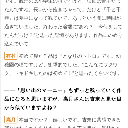
です。観たのは小学生の頃ですけど、映画は苦手だっ
たんですね。長いから飽きちゃって。だけど『千と千
尋』は夢中になって観ていて、あっという間に時間が
過ぎていました。終わった途端に“あれ？ 今何をして
たんだっけ？”と思った記憶があります。作品にのめり
込んでいて。
初めて観た作品は『となりのトトロ』です。幼
有村
稚園の頃ですけど、衝撃的でした。“こんなにワクワ
ク、ドキドキしたのは初めて！”と思ったくらいです。
――『思い出のマーニー』もずっと残っていく作
品になると思いますが、高月さんは杏奈と見た目
から似ていますよね？
本当ですか？ 嬉しいです。杏奈に共感できる
高月
部分はたくさんありました。私も不器用で、気持ちを