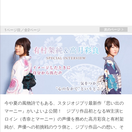
1ページ目／全2ページ
次のページ
今や夏の風物詩でもある、スタジオジブリ最新作『思い出の
マーニー』がいよいよ公開！ ジブリ作品初となるW主演ヒ
ロイン（杏奈とマーニー）の声優を務めた高月彩良と有村架
純が、声優への初挑戦のウラ側と、ジブリ作品への想い、そ