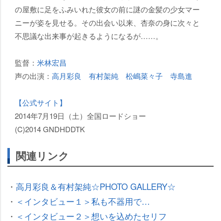
の屋敷に足をふみいれた彼女の前に謎の金髪の少女マー
ニーが姿を見せる。その出会い以来、杏奈の身に次々と
不思議な出来事が起きるようになるが……。
監督：
米林宏昌
声の出演：
高月彩良
有村架純
松嶋菜々子
寺島進
【公式サイト】
2014年7月19日（土）全国ロードショー
(C)2014 GNDHDDTK
関連リンク
・
高月彩良＆有村架純☆PHOTO GALLERY☆
・
＜インタビュー１＞私も不器用で…
・
＜インタビュー２＞想いを込めたセリフ