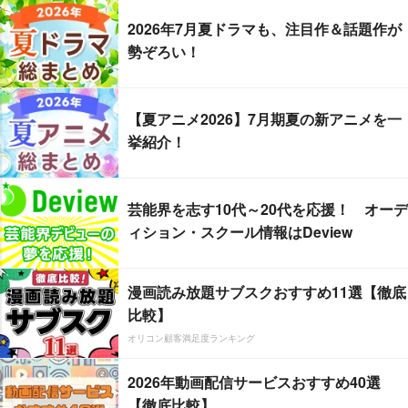
2026年7月夏ドラマも、注目作＆話題作が
勢ぞろい！
【夏アニメ2026】7月期夏の新アニメを一
挙紹介！
芸能界を志す10代～20代を応援！ オーデ
ィション・スクール情報はDeview
漫画読み放題サブスクおすすめ11選【徹底
比較】
オリコン顧客満足度ランキング
2026年動画配信サービスおすすめ40選
【徹底比較】