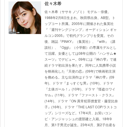
佐々木希
佐々木希（ササキ ノゾミ） モデル・俳優。
1988年2月8日生まれ、秋田県出身。AB型。ト
ップコート所属。2005年に開催された集英社
『「週刊ヤングジャンプ」オーディション ギャ
ルコン2005』で初代グランプリを受賞。その
後、雑誌『PINKY』（集英社）、『with』（講
談社）、『Oggi』（小学館）の専属モデルとし
て活躍。女優としては08年公開の『ハンサム★
スーツ』でデビュー。09年には『神の雫』で連
続ドラマ初出演を果たす。同年に人気携帯小説
を映画化した『天使の恋』(09年)で映画初主演
を務める。主な出演作はドラマ『神の雫』(09
年)、ドラマ『まっすぐな男』(10年)、ドラマ
『土俵ガール！』(10年)、ドラマ『怪盗ロワイ
ヤル』(11年)、ドラマ『ファースト・クラス』
(14年)、ドラマ『ON 異常犯罪捜査官・藤堂比奈
子』(16年)、ドラマ『THE LAST COP/ラストコ
ップ』シリーズなど。17年4月、お笑いコン
ビ・アンジャッシュの渡部建と入籍。18年9
月、第1子男児が誕生。23年4月、第2子出産を