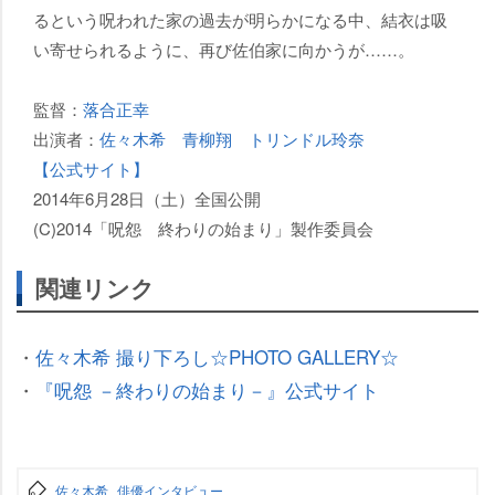
るという呪われた家の過去が明らかになる中、結衣は吸
い寄せられるように、再び佐伯家に向かうが……。
監督：
落合正幸
出演者：
佐々木希
青柳翔
トリンドル玲奈
【公式サイト】
2014年6月28日（土）全国公開
(C)2014「呪怨 終わりの始まり」製作委員会
関連リンク
・
佐々木希 撮り下ろし☆PHOTO GALLERY☆
・
『呪怨 －終わりの始まり－』公式サイト
佐々木希
俳優インタビュー