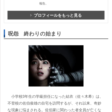
報告。
プロフィールをもっと見る
呪怨 終わりの始まり
小学校3年生の学級担任になった結衣（佐々木希）は、
不登校の佐伯俊雄の自宅を訪問するが、それ以来、奇妙
な現象に悩まされる。佐伯家に関わった者全員が亡くな