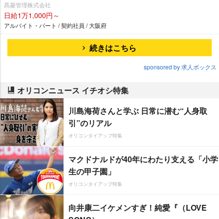
髙菱管理株式会社
日給1万1,000円～
アルバイト・パート / 契約社員 / 大阪府
続きはこちら
sponsored by 求人ボックス
オリコンニュース イチオシ特集
川島海荷さんと学ぶ 日常に潜む“人身取
引”のリアル
オリコンタイアップ特集
マクドナルドが40年にわたり支える「小学
生の甲子園」
オリコンタイアップ特集
向井康二イケメンすぎ！純愛『（LOVE