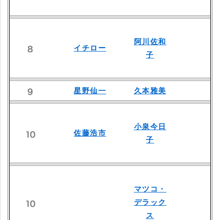
阿川佐和
イチロー
子
星野仙一
久本雅美
小泉今日
佐藤浩市
子
マツコ・
デラック
ス