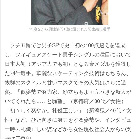
19歳ながら男性部門1位に選ばれた羽生結弦選手
ソチ五輪では男子SPで史上初の100点超えを達成
し、フィギュアスケート男子シングルの種目において
日本人初（アジア人でも初）となる金メダルを獲得し
た羽生選手。華麗なスケーティング技術はもちろん、
抜群のスタイルと甘いマスクでその人気はさらに過
熱。「低姿勢で努力家、顔立ちもよく完ぺきな新人が
いてくれたら……と願望」（京都府／30代／女性）
「初々しく爽やか。礼儀正しい」（新潟県／40代／女
性）など、ひた向きに努力をする姿勢や、インタビュ
ー時の礼儀正しい姿などから女性現役社会人からの支
持は圧倒的。