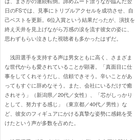
は、まさかの連続転倒。諦めムード漂うなか臨んだ翌
日のFSでは、見事にトリプルアクセルを成功させ、自
己ベストを更新。6位入賞という結果だったが、演技を
終え天井を見上げながら万感の涙を流す彼女の姿に、
思わずもらい泣きした視聴者も多かったはずだ。
浅田選手を支持する声は男女ともに高く、さまざま
な世代からも愛されていることが顕著。「真面目に仕
事をしてくれそうだし、信頼できそう。辛いことがあ
ってもすぐに辞めなそう。また、会社にいるだけで癒
されそう」（新潟県／20代／女性）、「芯がしっかり
として、努力する感じ」（東京都／40代／男性）な
ど、彼女のフィギュアにかける真摯な姿勢に感銘を受
けたという声が多数を占めた。