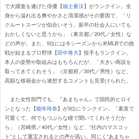
で大躍進を遂げた俳優【
福士蒼汰
】がランクイン。全
身から溢れ出る爽やかさと清潔感がその要因で、「リ
クルートスーツが似合いそう。新卒の社会人にいても
おかしくないと思うから」（東京都／20代／女性）な
どの声が。また、5位には今シーズンから米MLBでの挑
戦が始まるプロ野球【
田中将大
】投手もランクイン。
本人の姿勢や取組みはもちろんだが、「大きい商談を
取ってきてくれそう」（京都府／30代／男性）など、
高額な移籍金から連想するコメントも見受けられた。
また女性部門でも、『あまちゃん』で国民的ヒロイ
ンとなった【
能年玲奈
】が3位にランクイン。「素直で
可愛くて、何でもつぶらな瞳で聞いてくれそうだか
ら」（宮崎県／40代／女性）など、“社内のマスコッ
ト”として重宝されるとの声が高い。同じく“あまちゃ