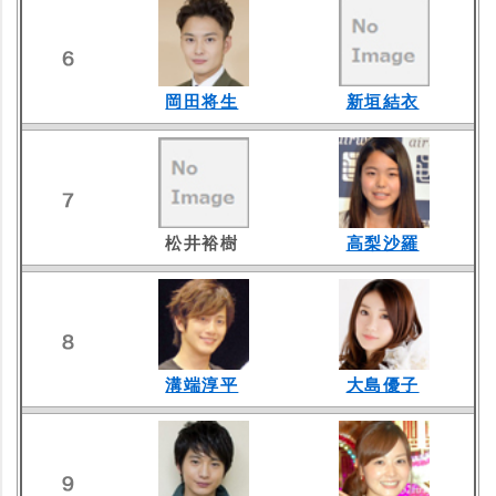
岡田将生
新垣結衣
松井裕樹
高梨沙羅
溝端淳平
大島優子