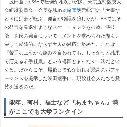
浅田選手がSPで転倒が相次いだ際、東京五輪競技大
会組織委員会・会長を務める
森喜朗
元総理の「大事な
ときには必ず転ぶ」発言が物議を醸したが、FSではそ
の発言を見返すようなスケーティングを披露。演技
後、森氏の発言についてコメントを求められた際も、
決して感情的にならず大人の対応に努めた。これは、
『苦手な上司から嫌みを言われても、しっかりと結果
で応える若手社員』という構図とまったく一緒だとい
える。だからこそ、最後まで心が折れず最高のパフォ
ーマンスを提示した浅田選手に、現役社会人たちも賞
賛を送るのだ。
能年、有村、福士など『あまちゃん』勢
がここでも大挙ランクイン