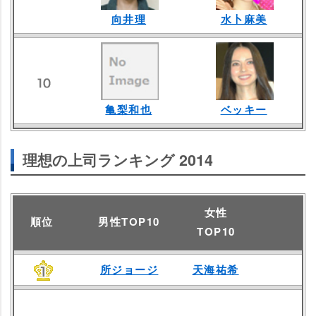
向井理
水卜麻美
亀梨和也
ベッキー
理想の上司ランキング 2014
女性
順位
男性TOP10
TOP10
所ジョージ
天海祐希