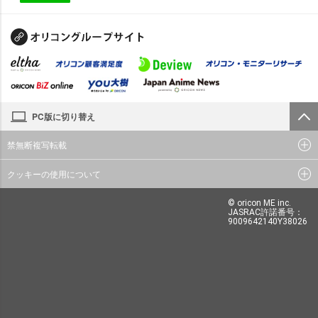
PC版に切り替え
禁無断複写転載
クッキーの使用について
© oricon ME inc.
JASRAC許諾番号：
9009642140Y38026