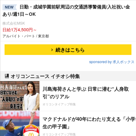
日勤・成城学園前駅周辺の交通誘導警備員/入社祝い金
NEW
あり/週1日～OK
株式会社MSK
日給1万4,500円～
アルバイト・パート / 東京都
続きはこちら
sponsored by 求人ボックス
オリコンニュース イチオシ特集
川島海荷さんと学ぶ 日常に潜む“人身取
引”のリアル
オリコンタイアップ特集
マクドナルドが40年にわたり支える「小学
生の甲子園」
オリコンタイアップ特集