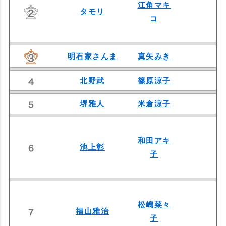
江角マキ
タモリ
コ
明石家さんま
真矢みき
北野武
篠原涼子
堺雅人
米倉涼子
和田アキ
池上彰
子
松嶋菜々
福山雅治
子