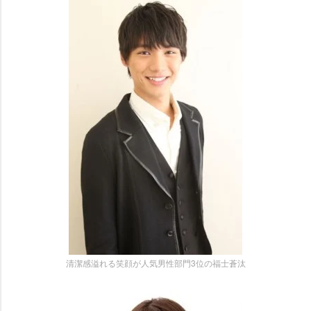
清潔感溢れる笑顔が人気男性部門3位の福士蒼汰