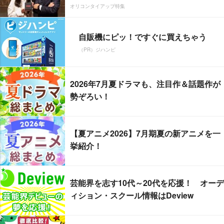
オリコンタイアップ特集
自販機にピッ！ですぐに買えちゃう
（PR）ジハンピ
2026年7月夏ドラマも、注目作＆話題作が
勢ぞろい！
【夏アニメ2026】7月期夏の新アニメを一
挙紹介！
芸能界を志す10代～20代を応援！ オーデ
ィション・スクール情報はDeview