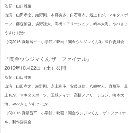
監督：山口雅俊
出演：山田孝之、綾野剛、本郷奏多、白石麻衣、最上もが、マキタスポ
ーツ、藤森慎吾、浜野謙太、高橋メアリージュン、崎本大海、やべきょ
うすけ ほか
（C)2016 真鍋昌平・小学館／映画「闇金ウシジマくん3」製作委員会
『闇金ウシジマくん ザ・ファイナル』
2016年10月22日（土）公開
監督：山口雅俊
出演：山田孝之、綾野剛、永山絢斗、安藤政信、八嶋智人、真飛聖、最
上もが、マキタスポーツ、玉城ティナ、高橋メアリージュン、崎本大
海、やべきょうすけ ほか
（C)2016 真鍋昌平・小学館／映画「闇金ウシジマくん ザ・ファイナ
ル」製作委員会