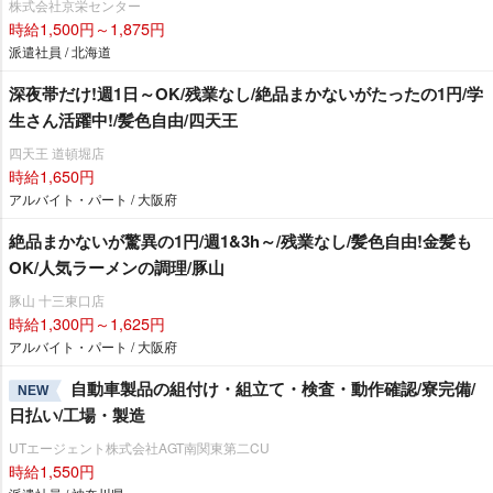
株式会社京栄センター
時給1,500円～1,875円
派遣社員 / 北海道
深夜帯だけ!週1日～OK/残業なし/絶品まかないがたったの1円/学
生さん活躍中!/髪色自由/四天王
四天王 道頓堀店
時給1,650円
アルバイト・パート / 大阪府
絶品まかないが驚異の1円/週1&3h～/残業なし/髪色自由!金髪も
OK/人気ラーメンの調理/豚山
豚山 十三東口店
時給1,300円～1,625円
アルバイト・パート / 大阪府
自動車製品の組付け・組立て・検査・動作確認/寮完備/
NEW
日払い/工場・製造
UTエージェント株式会社AGT南関東第二CU
時給1,550円