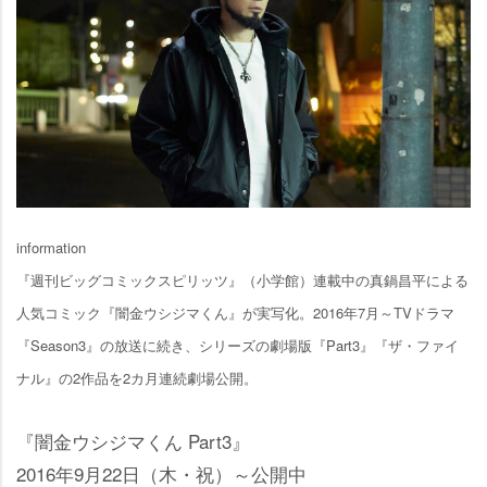
information
『週刊ビッグコミックスピリッツ』（小学館）連載中の真鍋昌平による
人気コミック『闇金ウシジマくん』が実写化。2016年7月～TVドラマ
『Season3』の放送に続き、シリーズの劇場版『Part3』『ザ・ファイ
ナル』の2作品を2カ月連続劇場公開。
『闇金ウシジマくん Part3』
2016年9月22日（木・祝）～公開中