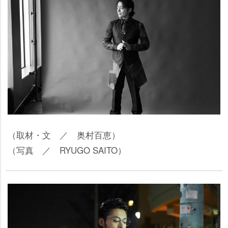
（取材・文 ／ 奥村百恵）
（写真 ／ RYUGO SAITO）