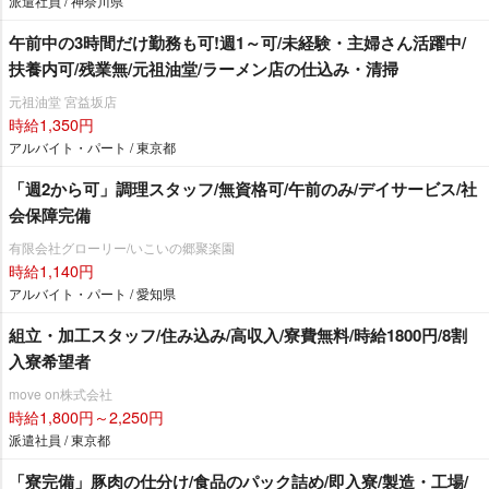
派遣社員 / 神奈川県
午前中の3時間だけ勤務も可!週1～可/未経験・主婦さん活躍中/
扶養内可/残業無/元祖油堂/ラーメン店の仕込み・清掃
元祖油堂 宮益坂店
時給1,350円
アルバイト・パート / 東京都
「週2から可」調理スタッフ/無資格可/午前のみ/デイサービス/社
会保障完備
有限会社グローリー/いこいの郷聚楽園
時給1,140円
アルバイト・パート / 愛知県
組立・加工スタッフ/住み込み/高収入/寮費無料/時給1800円/8割
入寮希望者
move on株式会社
時給1,800円～2,250円
派遣社員 / 東京都
「寮完備」豚肉の仕分け/食品のパック詰め/即入寮/製造・工場/