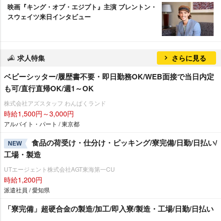
映画『キング・オブ・エジプト』主演 ブレントン・
スウェイツ来日インタビュー
求人特集
さらに見る
ベビーシッター/履歴書不要・即日勤務OK/WEB面接で当日内定
も可/直行直帰OK/週1～OK
株式会社アズスタッフ わんぱくランド
時給1,500円～3,000円
アルバイト・パート / 東京都
食品の荷受け・仕分け・ピッキング/寮完備/日勤/日払い/
NEW
工場・製造
UTエージェント株式会社AGT東海第一CU
時給1,200円
派遣社員 / 愛知県
「寮完備」超硬合金の製造/加工/即入寮/製造・工場/日勤/日払い