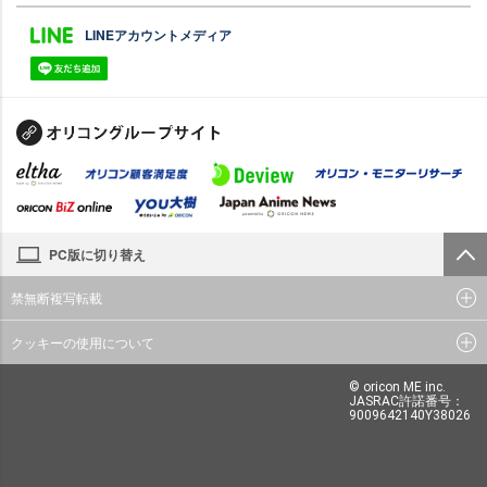
LINEアカウントメディア
PC版に切り替え
禁無断複写転載
クッキーの使用について
© oricon ME inc.
JASRAC許諾番号：
9009642140Y38026