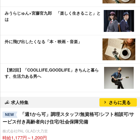
みうらじゅん×宮藤官九郎 「楽しく生きること」と
は
外に飛び出したくなる「本・映画・音楽」
【第2回】「COOLLIFE,GOODLIFE」きちんと暮ら
す、生活力ある男へ
求人特集
さらに見る
「週1から可」調理スタッフ/無資格可/シフト相談可/サ
NEW
ービス付き高齢者向け住宅/社会保障完備
株式会社PAL GLAD/大乃里
時給1,177円～1,200円