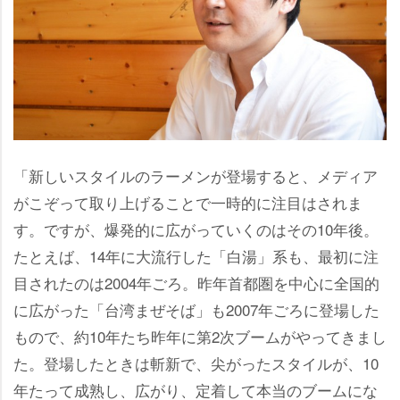
「新しいスタイルのラーメンが登場すると、メディア
がこぞって取り上げることで一時的に注目はされま
す。ですが、爆発的に広がっていくのはその10年後。
たとえば、14年に大流行した「白湯」系も、最初に注
目されたのは2004年ごろ。昨年首都圏を中心に全国的
に広がった「台湾まぜそば」も2007年ごろに登場した
もので、約10年たち昨年に第2次ブームがやってきまし
た。登場したときは斬新で、尖がったスタイルが、10
年たって成熟し、広がり、定着して本当のブームにな