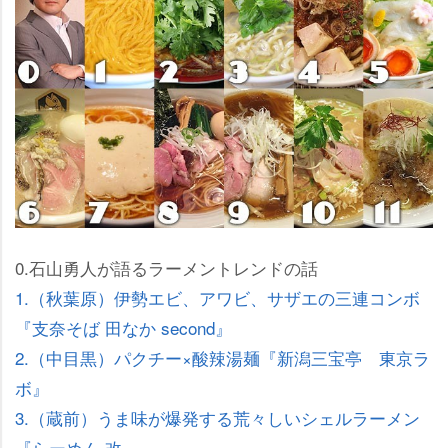
0.石山勇人が語るラーメントレンドの話
1.（秋葉原）伊勢エビ、アワビ、サザエの三連コンボ
『支奈そば 田なか second』
2.（中目黒）パクチー×酸辣湯麺『新潟三宝亭 東京ラ
ボ』
3.（蔵前）うま味が爆発する荒々しいシェルラーメン
『らーめん 改』