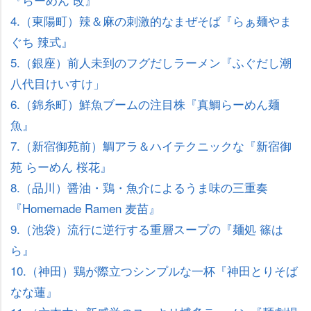
4.（東陽町）辣＆麻の刺激的なまぜそば『らぁ麺やま
ぐち 辣式』
5.（銀座）前人未到のフグだしラーメン『ふぐだし潮
八代目けいすけ」
6.（錦糸町）鮮魚ブームの注目株『真鯛らーめん麺
魚』
7.（新宿御苑前）鯛アラ＆ハイテクニックな『新宿御
苑 らーめん 桜花』
8.（品川）醤油・鶏・魚介によるうま味の三重奏
『Homemade Ramen 麦苗』
9.（池袋）流行に逆行する重層スープの『麺処 篠は
ら』
10.（神田）鶏が際立つシンプルな一杯『神田とりそば
なな蓮』