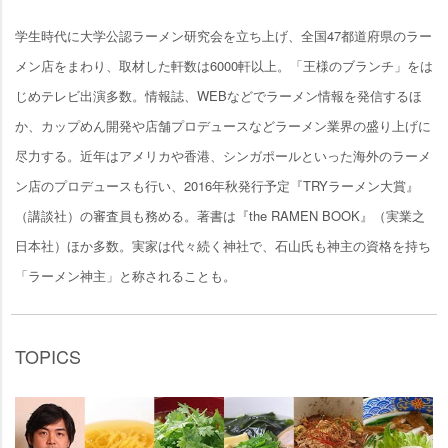
学生時代に大学公認ラーメン研究会を立ち上げ、全国47都道府県のラー
メン店をまわり、取材した軒数は6000軒以上。「王様のブランチ」をは
じめテレビ出演多数。情報誌、WEBなどでラーメン情報を発信するほ
か、カップめん開発や店舗プロデュースなどラーメン業界の盛り上げに
尽力する。近年はアメリカや香港、シンガポールといった海外のラーメ
ン店のプロデュースも行い、2016年秋発行予定『TRYラーメン大賞』
（講談社）の審査員も務める。著書は『the RAMEN BOOK』（実業之
日本社）ほか多数。実家は代々続く神社で、石山氏も神主の資格を持ち
「ラーメン神主」と称されることも。
TOPICS