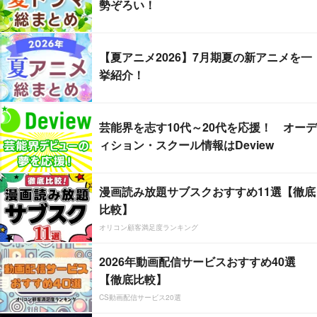
勢ぞろい！
【夏アニメ2026】7月期夏の新アニメを一
挙紹介！
芸能界を志す10代～20代を応援！ オーデ
ィション・スクール情報はDeview
漫画読み放題サブスクおすすめ11選【徹底
比較】
オリコン顧客満足度ランキング
2026年動画配信サービスおすすめ40選
【徹底比較】
CS動画配信サービス20選