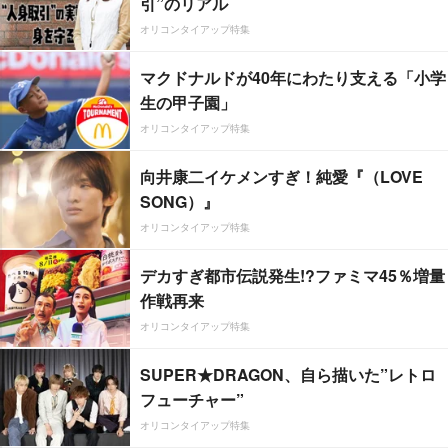
引”のリアル
オリコンタイアップ特集
マクドナルドが40年にわたり支える「小学
生の甲子園」
オリコンタイアップ特集
向井康二イケメンすぎ！純愛『（LOVE
SONG）』
オリコンタイアップ特集
デカすぎ都市伝説発生!?ファミマ45％増量
作戦再来
オリコンタイアップ特集
SUPER★DRAGON、自ら描いた”レトロ
フューチャー”
オリコンタイアップ特集