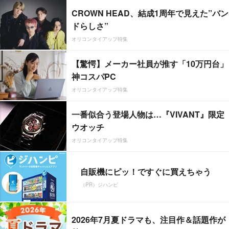
CROWN HEAD、結成1周年で見えた”バン
ドらしさ”
オリコンタイアップ特集
【驚愕】メーカー社員が推す「10万円台」
神コスパPC
オリコンタイアップ特集
一番似合う登場人物は…『VIVANT』限定
ウオッチ
オリコンタイアップ特集
自販機にピッ！ですぐに買えちゃう
（PR）ジハンピ
2026年7月夏ドラマも、注目作＆話題作が