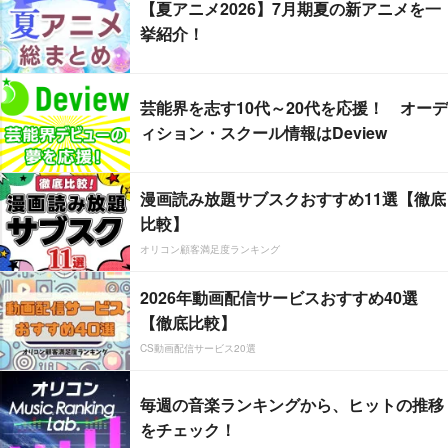
【夏アニメ2026】7月期夏の新アニメを一
挙紹介！
芸能界を志す10代～20代を応援！ オーデ
ィション・スクール情報はDeview
漫画読み放題サブスクおすすめ11選【徹底
比較】
オリコン顧客満足度ランキング
2026年動画配信サービスおすすめ40選
【徹底比較】
CS動画配信サービス20選
毎週の音楽ランキングから、ヒットの推移
をチェック！