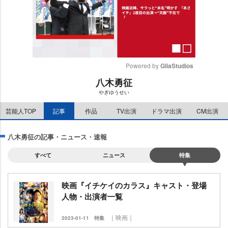
Powered by 
GliaStudios
八木勇征
M
ぎゆうせい
u
t
芸能人TOP
記事
作品
TV出演
ドラマ出演
CM出演
e
八木勇征の記事・ニュース・速報
すべて
ニュース
特集
映画『イチケイのカラス』キャスト・登場
人物・出演者一覧
｜映画｜
2023-01-11
特集