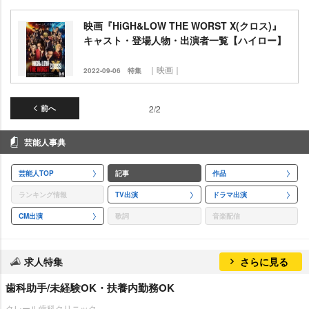
映画『HiGH&LOW THE WORST X(クロス)』
キャスト・登場人物・出演者一覧【ハイロー】
｜映画｜
2022-09-06
特集
前へ
2/2
芸能人事典
芸能人TOP
記事
作品
ランキング情報
TV出演
ドラマ出演
CM出演
歌詞
音楽配信
求人特集
さらに見る
歯科助手/未経験OK・扶養内勤務OK
クレール歯科クリニック