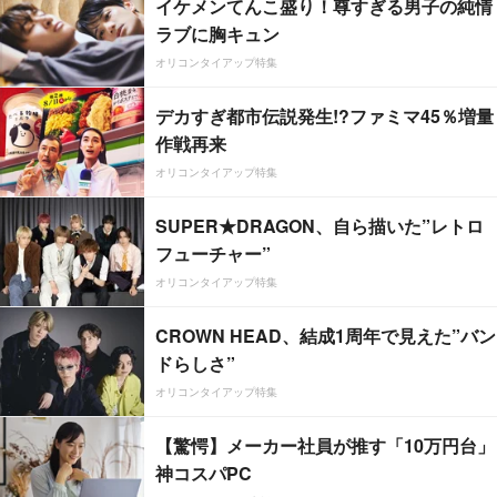
イケメンてんこ盛り！尊すぎる男子の純情
ラブに胸キュン
オリコンタイアップ特集
デカすぎ都市伝説発生!?ファミマ45％増量
作戦再来
オリコンタイアップ特集
SUPER★DRAGON、自ら描いた”レトロ
フューチャー”
オリコンタイアップ特集
CROWN HEAD、結成1周年で見えた”バン
ドらしさ”
オリコンタイアップ特集
【驚愕】メーカー社員が推す「10万円台」
神コスパPC