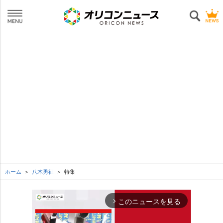
ホーム
八木勇征
特集
このニュースを見る
arrow_forward_ios