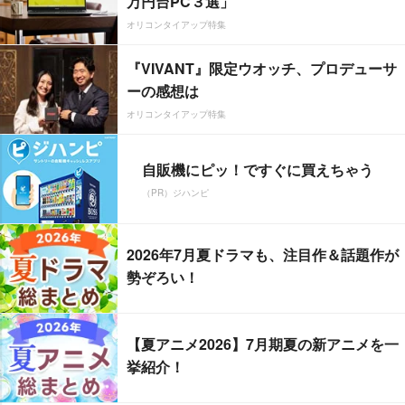
万円台PC３選」
オリコンタイアップ特集
『VIVANT』限定ウオッチ、プロデューサ
ーの感想は
オリコンタイアップ特集
自販機にピッ！ですぐに買えちゃう
（PR）ジハンピ
2026年7月夏ドラマも、注目作＆話題作が
勢ぞろい！
【夏アニメ2026】7月期夏の新アニメを一
挙紹介！