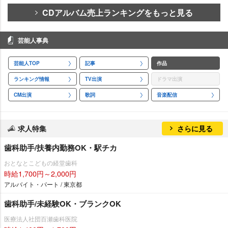
CDアルバム売上ランキングをもっと見る
芸能人事典
芸能人TOP
記事
作品
ランキング情報
TV出演
ドラマ出演
CM出演
歌詞
音楽配信
求人特集
さらに見る
歯科助手/扶養内勤務OK・駅チカ
おとなとこどもの経堂歯科
時給1,700円～2,000円
アルバイト・パート / 東京都
歯科助手/未経験OK・ブランクOK
医療法人社団百瀬歯科医院