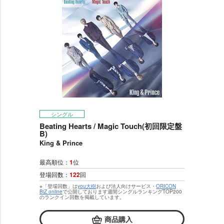
シングル
Beating Hearts / Magic Touch(初回限定盤
B)
King & Prince
最高順位：
1
位
登場回数：
122
回
※「登場回数」は
you大樹
および法人向けサービス・
ORICON
BiZ online
で公開しております週間シングルランキングTOP200
のランクイン回数を掲載しています。
商品購入