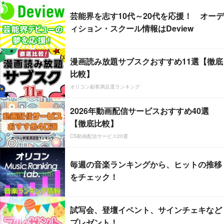
芸能界を志す10代～20代を応援！ オーデ
ィション・スクール情報はDeview
漫画読み放題サブスクおすすめ11選【徹底
比較】
オリコン顧客満足度ランキング
2026年動画配信サービスおすすめ40選
【徹底比較】
CS動画配信サービス20選
毎週の音楽ランキングから、ヒットの推移
をチェック！
試写会、登壇イベント、サインチェキなど
プレゼント！