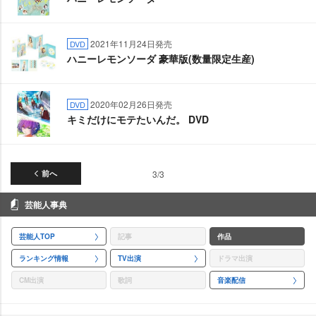
2021年11月24日発売
DVD
ハニーレモンソーダ 豪華版(数量限定生産)
2020年02月26日発売
DVD
キミだけにモテたいんだ。 DVD
前へ
3/3
芸能人事典
芸能人TOP
記事
作品
ランキング情報
TV出演
ドラマ出演
CM出演
歌詞
音楽配信