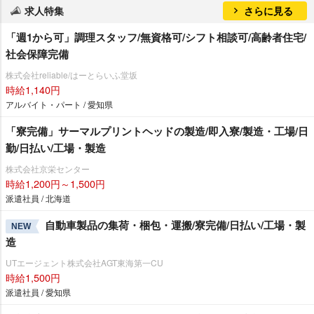
求人特集
さらに見る
「週1から可」調理スタッフ/無資格可/シフト相談可/高齢者住宅/
社会保障完備
株式会社reliable/はーとらいふ堂坂
時給1,140円
アルバイト・パート / 愛知県
「寮完備」サーマルプリントヘッドの製造/即入寮/製造・工場/日
勤/日払い/工場・製造
株式会社京栄センター
時給1,200円～1,500円
派遣社員 / 北海道
自動車製品の集荷・梱包・運搬/寮完備/日払い/工場・製
NEW
造
UTエージェント株式会社AGT東海第一CU
時給1,500円
派遣社員 / 愛知県