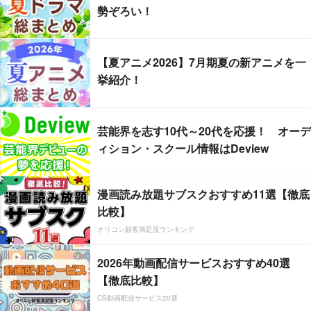
勢ぞろい！
【夏アニメ2026】7月期夏の新アニメを一
挙紹介！
芸能界を志す10代～20代を応援！ オーデ
ィション・スクール情報はDeview
漫画読み放題サブスクおすすめ11選【徹底
比較】
オリコン顧客満足度ランキング
2026年動画配信サービスおすすめ40選
【徹底比較】
CS動画配信サービス20選