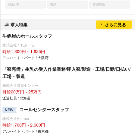
CM出演
歌詞
音楽配信
求人特集
さらに見る
牛鍋屋のホールスタッフ
株式会社くれおーる
時給1,300円～1,625円
アルバイト・パート / 大阪府
「寮完備」生乳の受入作業業務/即入寮/製造・工場/日勤/日払い/
工場・製造
株式会社京栄センター
月給20万円～25万円
派遣社員 / 北海道
コールセンタースタッフ
NEW
株式会社A-urora
時給1,700円～2,600円
アルバイト・パート / 東京都