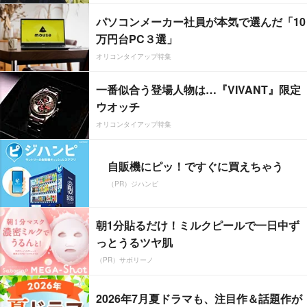
パソコンメーカー社員が本気で選んだ「10
万円台PC３選」
オリコンタイアップ特集
一番似合う登場人物は…『VIVANT』限定
ウオッチ
オリコンタイアップ特集
自販機にピッ！ですぐに買えちゃう
（PR）ジハンピ
朝1分貼るだけ！ミルクピールで一日中ず
っとうるツヤ肌
（PR）サボリーノ
2026年7月夏ドラマも、注目作＆話題作が