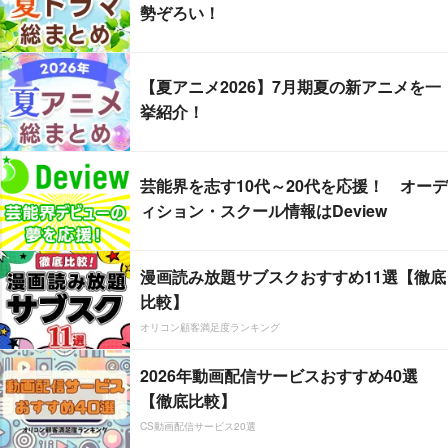
勢ぞろい！
【夏アニメ2026】7月期夏の新アニメを一
挙紹介！
芸能界を志す10代～20代を応援！ オーデ
ィション・スクール情報はDeview
漫画読み放題サブスクおすすめ11選【徹底
比較】
オリコン顧客満足度ランキング
2026年動画配信サービスおすすめ40選
【徹底比較】
CS動画配信サービス20選