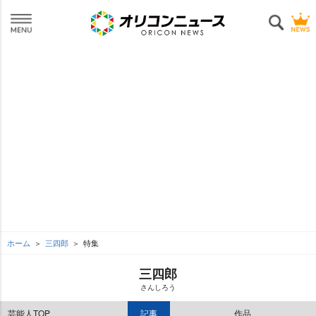
ホーム
三四郎
特集
三四郎
さんしろう
芸能人TOP
記事
作品