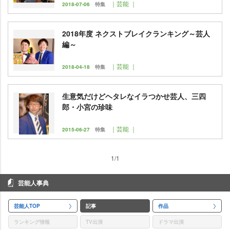
｜芸能 ｜
2018-07-06
特集
2018年度 ネクストブレイクランキング～芸人
編～
｜芸能 ｜
2018-04-18
特集
生意気だけどヘタレなイラつかせ芸人、三四
郎・小宮の珍味
｜芸能 ｜
2015-06-27
特集
1/1
芸能人事典
芸能人TOP
記事
作品
ランキング情報
TV出演
ドラマ出演