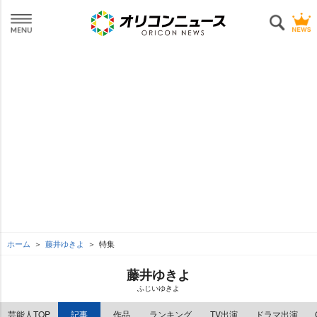
ホーム
藤井ゆきよ
特集
藤井ゆきよ
ふじいゆきよ
芸能人TOP
記事
作品
ランキング
TV出演
ドラマ出演