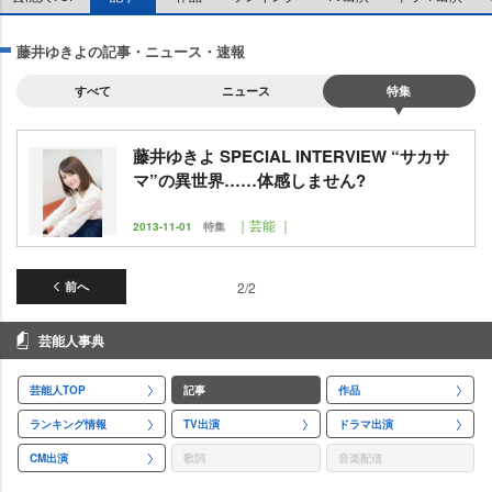
藤井ゆきよの記事・ニュース・速報
すべて
ニュース
特集
藤井ゆきよ SPECIAL INTERVIEW “サカサ
マ”の異世界……体感しません?
｜芸能 ｜
2013-11-01
特集
前へ
2/2
芸能人事典
芸能人TOP
記事
作品
ランキング情報
TV出演
ドラマ出演
CM出演
歌詞
音楽配信