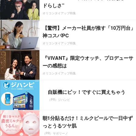
ドらしさ”
オリコンタイアップ特集
【驚愕】メーカー社員が推す「10万円台」
神コスパPC
オリコンタイアップ特集
『VIVANT』限定ウオッチ、プロデューサ
ーの感想は
オリコンタイアップ特集
自販機にピッ！ですぐに買えちゃう
（PR）ジハンピ
朝1分貼るだけ！ミルクピールで一日中ず
っとうるツヤ肌
（PR）サボリーノ