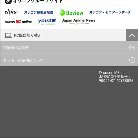
PC版に切り替え
禁無断複写転載
クッキーの使用について
© oricon ME inc.
JASRAC許諾番号：
9009642140Y38026