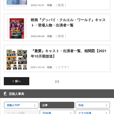
｜映画｜
2022-10-21
特集
映画『グッバイ・クルエル・ワールド』キャス
ト・登場人物・出演者一覧
｜映画｜
2022-09-06
特集
『最愛』キャスト・出演者一覧、相関図【2021
年10月期放送】
｜ドラマ｜
2021-10-13
特集
前へ
2/2
芸能人事典
芸能人TOP
記事
作品
ランキング情報
TV出演
ドラマ出演