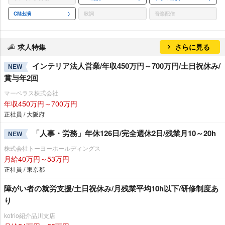
CM出演
歌詞
音楽配信
求人特集
さらに見る
インテリア法人営業/年収450万円～700万円/土日祝休み/
NEW
賞与年2回
マーベラス株式会社
年収450万円～700万円
正社員 / 大阪府
「人事・労務」年休126日/完全週休2日/残業月10～20h
NEW
株式会社トーヨーホールディングス
月給40万円～53万円
正社員 / 東京都
障がい者の就労支援/土日祝休み/月残業平均10h以下/研修制度あ
り
kotrio紹介品川支店