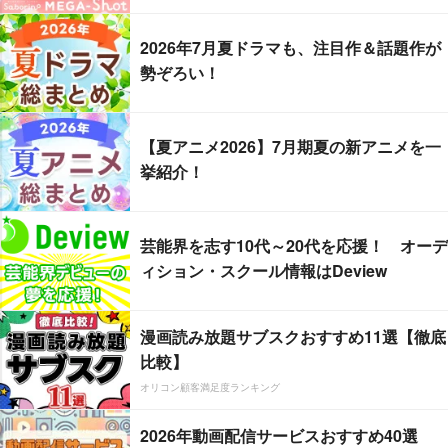
2026年7月夏ドラマも、注目作＆話題作が
勢ぞろい！
【夏アニメ2026】7月期夏の新アニメを一
挙紹介！
芸能界を志す10代～20代を応援！ オーデ
ィション・スクール情報はDeview
漫画読み放題サブスクおすすめ11選【徹底
比較】
オリコン顧客満足度ランキング
2026年動画配信サービスおすすめ40選