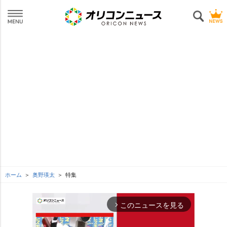
ホーム
奥野瑛太
特集
このニュースを見る
arrow_forward_ios