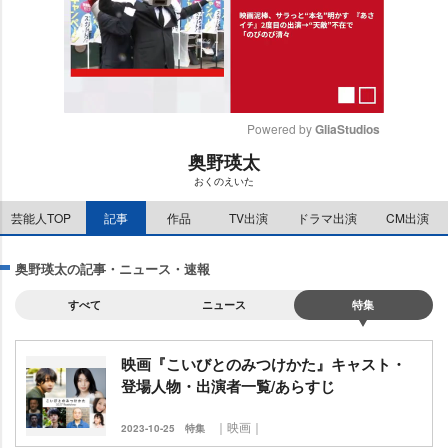
Powered by 
GliaStudios
奥野瑛太
M
おくのえいた
u
t
芸能人TOP
記事
作品
TV出演
ドラマ出演
CM出演
e
奥野瑛太の記事・ニュース・速報
すべて
ニュース
特集
映画『こいびとのみつけかた』キャスト・
登場人物・出演者一覧/あらすじ
｜映画｜
2023-10-25
特集