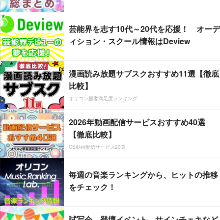
芸能界を志す10代～20代を応援！ オーデ
ィション・スクール情報はDeview
漫画読み放題サブスクおすすめ11選【徹底
比較】
オリコン顧客満足度ランキング
2026年動画配信サービスおすすめ40選
【徹底比較】
CS動画配信サービス20選
毎週の音楽ランキングから、ヒットの推移
をチェック！
試写会、登壇イベント、サインチェキなど