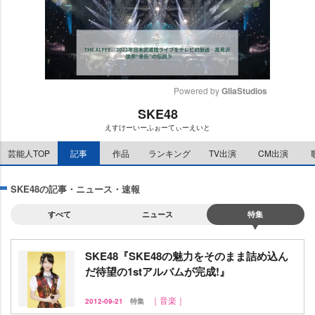
Powered by 
GliaStudios
SKE48
M
えすけーいーふぉーてぃーえいと
u
t
芸能人TOP
記事
作品
ランキング
TV出演
CM出演
e
SKE48の記事・ニュース・速報
すべて
ニュース
特集
SKE48『SKE48の魅力をそのまま詰め込ん
だ待望の1stアルバムが完成!』
｜音楽｜
2012-09-21
特集