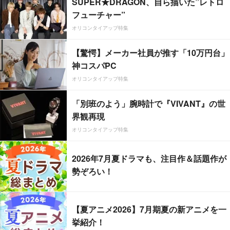
SUPER★DRAGON、自ら描いた”レトロ
フューチャー”
オリコンタイアップ特集
【驚愕】メーカー社員が推す「10万円台」
神コスパPC
オリコンタイアップ特集
「別班のよう」腕時計で『VIVANT』の世
界観再現
オリコンタイアップ特集
2026年7月夏ドラマも、注目作＆話題作が
勢ぞろい！
【夏アニメ2026】7月期夏の新アニメを一
挙紹介！