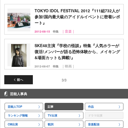
TOKYO IDOL FESTIVAL 2012『111組732人が
参加!国内最大級のアイドルイベントに密着レポ
ート』
｜音楽｜
2012-08-15
特集
SKE48主演『学校の怪談』特集『人気ホラーが
復活!メンバーが語る恐怖体験から、メイキング
&場面カットも満載!』
｜映画｜
2012-08-07
特集
前へ
3/3
芸能人事典
芸能人TOP
記事
作品
ランキング情報
TV出演
ドラマ出演
CM出演
歌詞
音楽配信