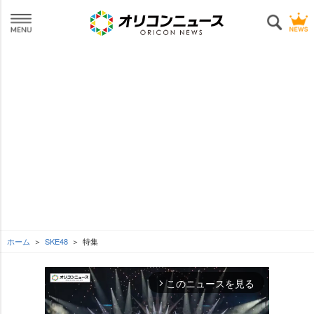
ホーム
SKE48
特集
このニュースを見る
arrow_forward_ios