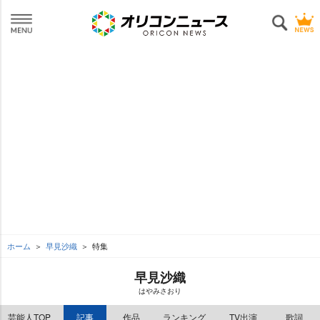
ホーム
早見沙織
特集
早見沙織
はやみさおり
芸能人TOP
記事
作品
ランキング
TV出演
歌詞