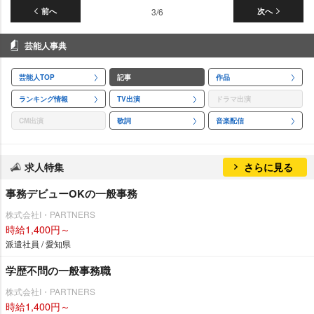
前へ
3/6
次へ
芸能人事典
芸能人TOP
記事
作品
ランキング情報
TV出演
ドラマ出演
CM出演
歌詞
音楽配信
求人特集
さらに見る
事務デビューOKの一般事務
株式会社I・PARTNERS
時給1,400円～
派遣社員 / 愛知県
学歴不問の一般事務職
株式会社I・PARTNERS
時給1,400円～