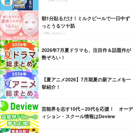
（PR）ジハンピ
朝1分貼るだけ！ミルクピールで一日中ず
っとうるツヤ肌
（PR）サボリーノ
2026年7月夏ドラマも、注目作＆話題作が
勢ぞろい！
【夏アニメ2026】7月期夏の新アニメを一
挙紹介！
芸能界を志す10代～20代を応援！ オーデ
ィション・スクール情報はDeview