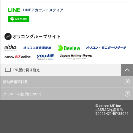
LINEアカウントメディア
PC版に切り替え
禁無断複写転載
クッキーの使用について
© oricon ME inc.
JASRAC許諾番号：
9009642140Y38026