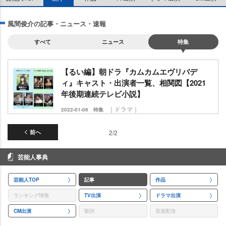
風間俊介の記事・ニュース・速報
すべて
ニュース
特集
【るい編】朝ドラ『カムカムエヴリバデ
ィ』キャスト・出演者一覧、相関図【2021
年後期連続テレビ小説】
｜ドラマ｜
2022-01-06
特集
前へ
2/2
芸能人事典
芸能人TOP
記事
作品
ランキング情報
TV出演
ドラマ出演
CM出演
歌詞
音楽配信