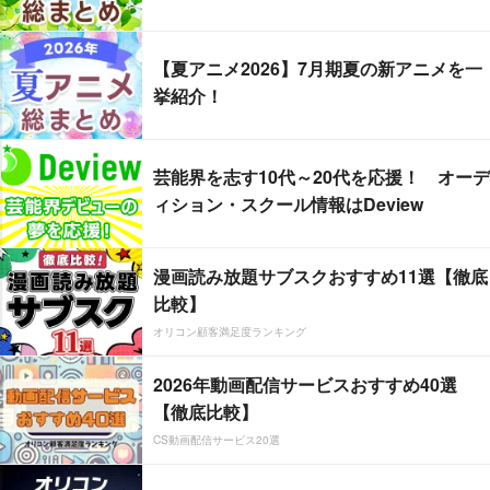
【夏アニメ2026】7月期夏の新アニメを一
挙紹介！
芸能界を志す10代～20代を応援！ オーデ
ィション・スクール情報はDeview
漫画読み放題サブスクおすすめ11選【徹底
比較】
オリコン顧客満足度ランキング
2026年動画配信サービスおすすめ40選
【徹底比較】
CS動画配信サービス20選