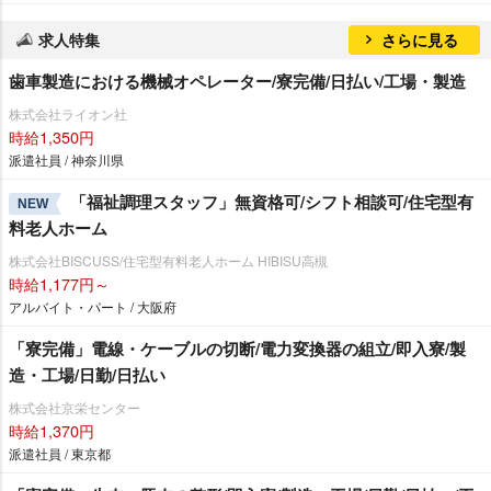
求人特集
さらに見る
歯車製造における機械オペレーター/寮完備/日払い/工場・製造
株式会社ライオン社
時給1,350円
派遣社員 / 神奈川県
「福祉調理スタッフ」無資格可/シフト相談可/住宅型有
NEW
料老人ホーム
株式会社BISCUSS/住宅型有料老人ホーム HIBISU高槻
時給1,177円～
アルバイト・パート / 大阪府
「寮完備」電線・ケーブルの切断/電力変換器の組立/即入寮/製
造・工場/日勤/日払い
株式会社京栄センター
時給1,370円
派遣社員 / 東京都