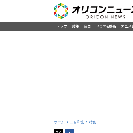
トップ
芸能
音楽
ドラマ&映画
アニメ
ホーム
二宮和也
特集