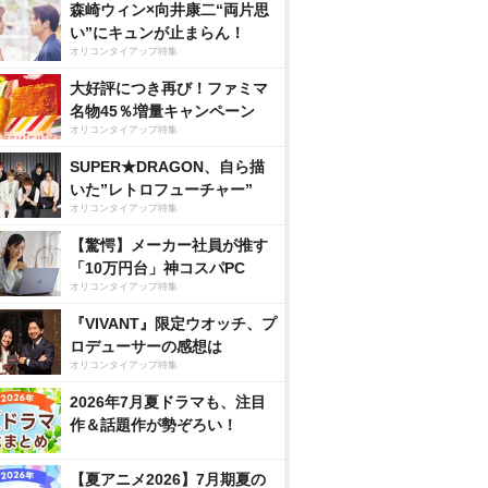
森崎ウィン×向井康二“両片思
い”にキュンが止まらん！
オリコンタイアップ特集
大好評につき再び！ファミマ
名物45％増量キャンペーン
オリコンタイアップ特集
SUPER★DRAGON、自ら描
いた”レトロフューチャー”
オリコンタイアップ特集
【驚愕】メーカー社員が推す
「10万円台」神コスパPC
オリコンタイアップ特集
『VIVANT』限定ウオッチ、プ
ロデューサーの感想は
オリコンタイアップ特集
2026年7月夏ドラマも、注目
作＆話題作が勢ぞろい！
【夏アニメ2026】7月期夏の