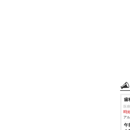
歯
医
時給
アル
午