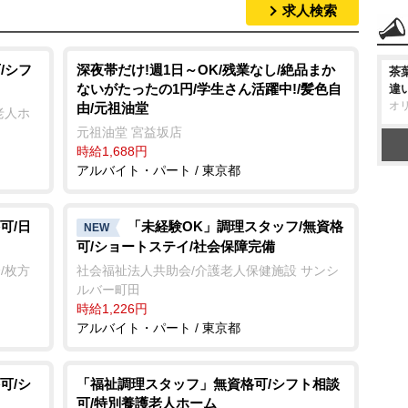
求人検索
/シフ
深夜帯だけ!週1日～OK/残業なし/絶品まか
茶
ないがたったの1円/学生さん活躍中!/髪色自
違
オ
由/元祖油堂
老人ホ
元祖油堂 宮益坂店
時給1,688円
アルバイト・パート / 東京都
可/日
「未経験OK」調理スタッフ/無資格
NEW
可/ショートステイ/社会保障完備
/枚方
社会福祉法人共助会/介護老人保健施設 サンシ
ルバー町田
時給1,226円
アルバイト・パート / 東京都
可/シ
「福祉調理スタッフ」無資格可/シフト相談
可/特別養護老人ホーム