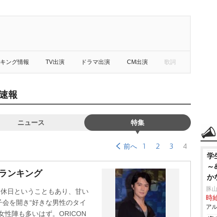
キング情報
TV出演
ドラマ出演
CM出演
歌詞
速報
ニュース
特集
1
2
3
4
前へ
学
～
ランキング
か
豚山
。休日ということもあり、甘い
時給
会を開き“好きな男性のタイ
アル
性陣も多いはず。ORICON