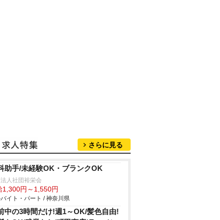
さらに見る
科助手/未経験OK・ブランクOK
療法人社団裕栄会
1,300円～1,550円
バイト・パート / 神奈川県
前中の3時間だけ!週1～OK/髪色自由!