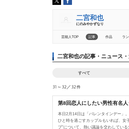
二宮和也
にのみやかずなり
芸能人TOP
記事
作品
ラン
二宮和也の記事・ニュース・
すべて
31～32／32
件
第8回恋人にしたい男性有名人
本日2月14日は「バレンタインデー」
ひと時を過ごすカップルもいれば、女子
プ”について、熱い議論を交わしている女