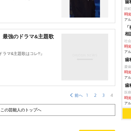
歯
田
時給
アル
「
相
秋、最強のドラマ&主題歌
社会
時給
アル
ドラマ&主題歌はコレ!!』
歯
慶
時給
アル
歯
医療
1
2
3
4
前へ
時給
アル
この芸能人のトップへ