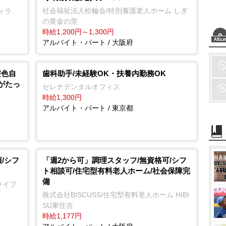
社会福祉法人松輪会/特別養護老人ホーム しぎ
ィラ
の黄金の里
時給1,200円～1,300円
アルバイト・パート / 大阪府
髪色自
歯科助手/未経験OK・扶養内勤務OK
いがたっ
セレナデンタルオフィス
時給1,300円
アルバイト・パート / 東京都
/シフ
「週2から可」調理スタッフ/無資格可/シフ
ト相談可/住宅型有料老人ホーム/社会保障完
備
ライフ
株式会社BISCUSS/住宅型有料老人ホーム HIBI
SU東住吉
時給1,177円