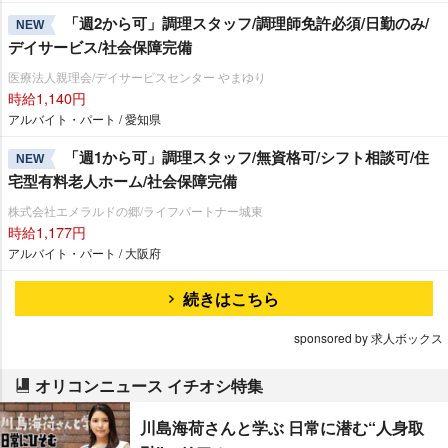
「週2から可」調理スタッフ/調理師免許必須/日勤のみ/
NEW
デイサービス/社会保障完備
医療法人親理会/デイサービスセンター やまゆり
時給1,140円
アルバイト・パート / 愛知県
「週1から可」調理スタッフ/無資格可/シフト相談可/住
NEW
宅型有料老人ホーム/社会保障完備
株式会社エメラルドの郷/ライフパートナー城東
時給1,177円
アルバイト・パート / 大阪府
続きはこちら
sponsored by 求人ボックス
オリコンニュース イチオシ特集
川島海荷さんと学ぶ 日常に潜む“人身取