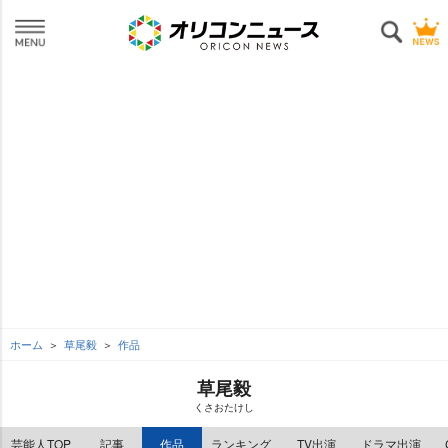
ホーム
草尾毅
作品
草尾毅
くさおたけし
芸能人TOP
記事
作品
ランキング
TV出演
ドラマ出演