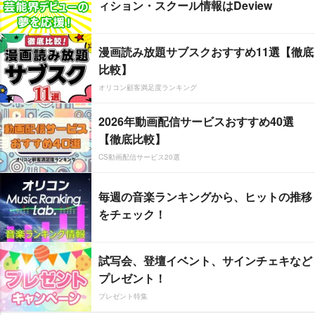
ィション・スクール情報はDeview
漫画読み放題サブスクおすすめ11選【徹底
比較】
オリコン顧客満足度ランキング
2026年動画配信サービスおすすめ40選
【徹底比較】
CS動画配信サービス20選
毎週の音楽ランキングから、ヒットの推移
をチェック！
試写会、登壇イベント、サインチェキなど
プレゼント！
プレゼント特集