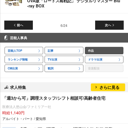
OVA版「ロードス島戦記」 デジタルリマスター Blu
-ray BOX
前へ
6/24
次へ
芸能人事典
芸能人TOP
記事
作品
ランキング情報
TV出演
ドラマ出演
CM出演
歌詞
音楽配信
求人特集
さらに見る
「週3から可」調理スタッフ/シフト相談可/高齢者住宅
医療法人悠山会/ファミリア一社
時給1,140円
アルバイト・パート / 愛知県