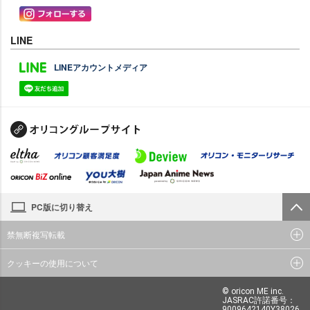
LINE
LINEアカウントメディア
PC版に切り替え
禁無断複写転載
クッキーの使用について
© oricon ME inc.
JASRAC許諾番号：
9009642140Y38026