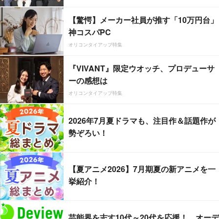
【驚愕】メーカー社員が推す「10万円台」
神コスパPC
オリコンタイアップ特集
『VIVANT』限定ウオッチ、プロデューサ
ーの感想は
オリコンタイアップ特集
2026年7月夏ドラマも、注目作＆話題作が
勢ぞろい！
【夏アニメ2026】7月期夏の新アニメを一
挙紹介！
芸能界を志す10代～20代を応援！ オーデ