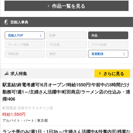
作品一覧を見る
芸能人事典
芸能人TOP
記事
作品
ランキング情報
TV出演
ドラマ出演
CM出演
歌詞
音楽配信
求人特集
さらに見る
駅直結!終電考慮可!6月オープン!時給1550円!午前中の3時間だけ
勤務可!週1～/主婦さん活躍中/町田商店/ラーメン店の仕込み・清
掃/406
町田商店 渋谷サクラステージ店
時給1,550円
アルバイト・パート / 東京都
ランチ帯のみ!週1日・1日3h～/主婦さん活躍中&扶養内可/残業な