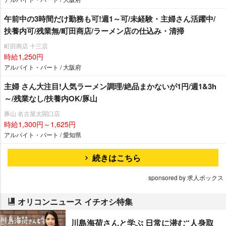
午前中の3時間だけ勤務も可!週1～可/未経験・主婦さん活躍中/
扶養内可/残業無/町田商店/ラーメン店の仕込み・清掃
町田商店 十三店
時給1,250円
アルバイト・パート / 大阪府
主婦 さん大注目!人気ラーメン調理/絶品まかないが1円/週1&3h
～/残業なし/扶養内OK/豚山
豚山 名古屋太閤口店
時給1,300円～1,625円
アルバイト・パート / 愛知県
続きはこちら
sponsored by 求人ボックス
オリコンニュース イチオシ特集
川島海荷さんと学ぶ 日常に潜む“人身取