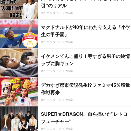
引”のリアル
オリコンタイアップ特集
マクドナルドが40年にわたり支える「小学
生の甲子園」
オリコンタイアップ特集
イケメンてんこ盛り！尊すぎる男子の純情
ラブに胸キュン
オリコンタイアップ特集
デカすぎ都市伝説発生!?ファミマ45％増量
作戦再来
オリコンタイアップ特集
SUPER★DRAGON、自ら描いた”レトロ
フューチャー”
オリコンタイアップ特集