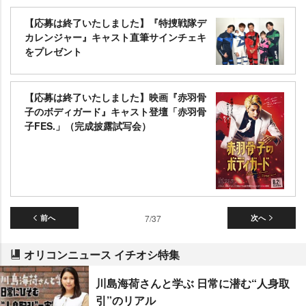
【応募は終了いたしました】『特捜戦隊デ
カレンジャー』キャスト直筆サインチェキ
をプレゼント
【応募は終了いたしました】映画『赤羽骨
子のボディガード』キャスト登壇「赤羽骨
子FES.」（完成披露試写会）
前へ
7/37
次へ
オリコンニュース イチオシ特集
川島海荷さんと学ぶ 日常に潜む“人身取
引”のリアル