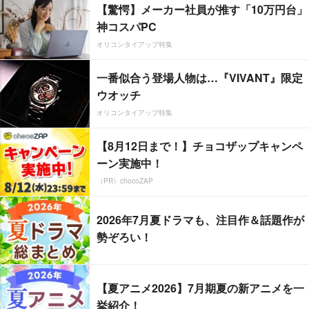
【驚愕】メーカー社員が推す「10万円台」
神コスパPC
オリコンタイアップ特集
一番似合う登場人物は…『VIVANT』限定
ウオッチ
オリコンタイアップ特集
【8月12日まで！】チョコザップキャンペ
ーン実施中！
（PR）chocoZAP
2026年7月夏ドラマも、注目作＆話題作が
勢ぞろい！
【夏アニメ2026】7月期夏の新アニメを一
挙紹介！