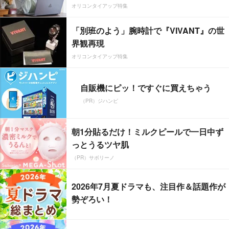
オリコンタイアップ特集
「別班のよう」腕時計で『VIVANT』の世
界観再現
オリコンタイアップ特集
自販機にピッ！ですぐに買えちゃう
（PR）ジハンピ
朝1分貼るだけ！ミルクピールで一日中ず
っとうるツヤ肌
（PR）サボリーノ
2026年7月夏ドラマも、注目作＆話題作が
勢ぞろい！