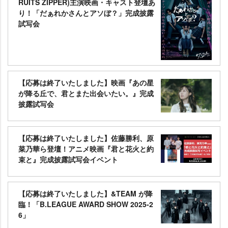
RUITS ZIPPER)主演映画・キャスト登壇あ
り！「だぁれかさんとアソぼ？」完成披露
試写会
【応募は終了いたしました】映画『あの星
が降る丘で、君とまた出会いたい。』完成
披露試写会
【応募は終了いたしました】佐藤勝利、原
菜乃華ら登壇！アニメ映画『君と花火と約
束と』完成披露試写会イベント
【応募は終了いたしました】&TEAM が降
臨！「B.LEAGUE AWARD SHOW 2025-2
6」