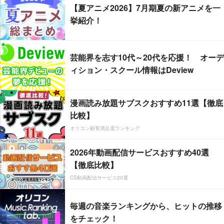
【夏アニメ2026】7月期夏の新アニメを一
挙紹介！
芸能界を志す10代～20代を応援！ オーデ
ィション・スクール情報はDeview
漫画読み放題サブスクおすすめ11選【徹底
比較】
オリコン顧客満足度ランキング
2026年動画配信サービスおすすめ40選
【徹底比較】
CS動画配信サービス20選
毎週の音楽ランキングから、ヒットの推移
をチェック！