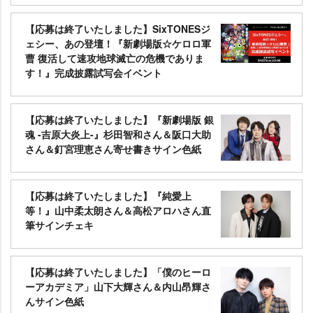
【応募は終了いたしました】SixTONESジ
ェシー、あの登壇！『新劇場版☆ケロロ軍
曹 復活して速攻地球滅亡の危機でありま
す！』完成披露試写会イベント
【応募は終了いたしました】『新劇場版 銀
魂 -吉原大炎上-』杉田智和さん＆阪口大助
さん＆釘宮理恵さん寄せ書きサイン色紙
【応募は終了いたしました】『純愛上
等！』山中柔太朗さん＆高松アロハさん直
筆サインチェキ
【応募は終了いたしました】「僕のヒーロ
ーアカデミア」山下大輝さん＆内山昂輝さ
んサイン色紙