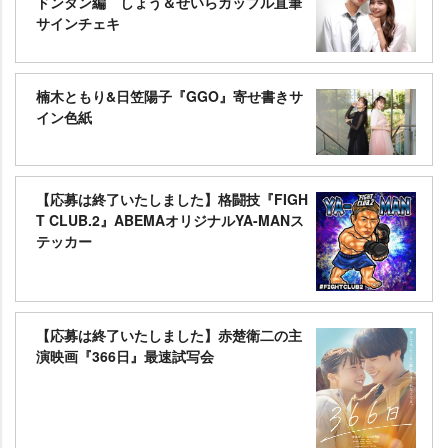
ドンタン編 しょう＆せいらカップル直筆
サインチェキ
楠木ともり&日笠陽子『GGO』寄せ書きサ
イン色紙
【応募は終了いたしました】格闘技『FIGH
T CLUB.2』ABEMAオリジナルYA-MANス
テッカー
【応募は終了いたしました】赤楚衛二の主
演映画『366日』最速試写会