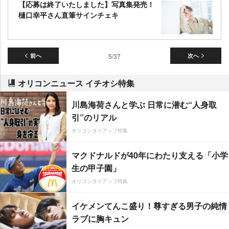
【応募は終了いたしました】写真集発売！
樋口幸平さん直筆サインチェキ
前へ
5/37
次へ
オリコンニュース イチオシ特集
川島海荷さんと学ぶ 日常に潜む“人身取
引”のリアル
オリコンタイアップ特集
マクドナルドが40年にわたり支える「小学
生の甲子園」
オリコンタイアップ特集
イケメンてんこ盛り！尊すぎる男子の純情
ラブに胸キュン