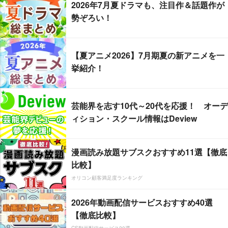
2026年7月夏ドラマも、注目作＆話題作が
勢ぞろい！
【夏アニメ2026】7月期夏の新アニメを一
挙紹介！
芸能界を志す10代～20代を応援！ オーデ
ィション・スクール情報はDeview
漫画読み放題サブスクおすすめ11選【徹底
比較】
オリコン顧客満足度ランキング
2026年動画配信サービスおすすめ40選
【徹底比較】