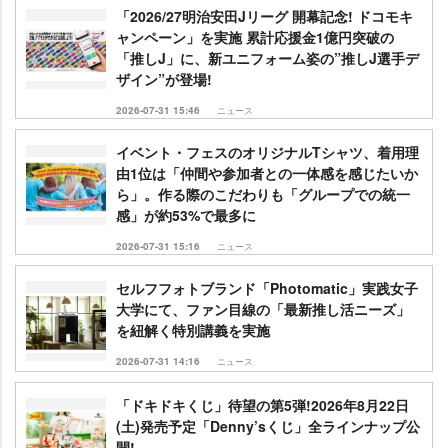
「2026/27明治安田Jリーグ 開幕記念! ドコモキ
ャンペーン」を実施 累計応援金1億円突破の
「推しJ」に、新ユニフォーム姿の”推しJ選手デ
ザイン”が登場!
2026-07-31 15:46
ニュース
イベント・フェスのオリジナルTシャツ、着用理
由1位は「仲間や参加者との一体感を感じたいか
ら」。作る際のこだわりも「グループでの統一
感」が約53%で最多に
2026-07-31 15:16
ニュース
セルフフォトブランド「Photomatic」実践女子
大学にて、ファン目線の「最新推し活ニーズ」
を紐解く特別講義を実施
2026-07-31 14:16
ニュース
「ドキドキくじ」待望の第5弾!2026年8月22日
(土)発売予定「Denny’sくじ」全ラインナップ公
開!