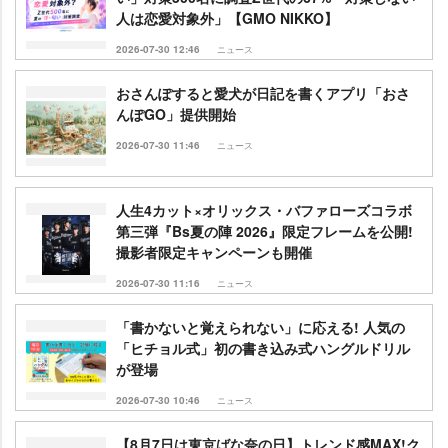
人は恋愛対象外」【GMO NIKKO】
2026-07-30 12:46
ニュース
おさんぽすると愛犬が日記を書くアプリ「おさ
んぽGO」提供開始
2026-07-30 11:46
ニュース
人生4カット×オリックス・バファローズコラボ
第三弾『Bs夏の陣 2026』限定フレームを公開!
撮影者限定キャンペーンも開催
2026-07-30 11:16
ニュース
「書かないと覚えられない」に応える! 人気の
「ヒチョル式」初の書き込み式ハングルドリル
が登場
2026-07-30 10:46
ニュース
【8月7日は東京ばな奈の日】トレンド感MAX!ク