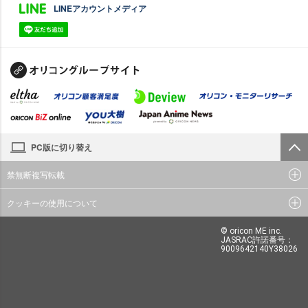
LINEアカウントメディア
PC版に切り替え
禁無断複写転載
クッキーの使用について
© oricon ME inc.
JASRAC許諾番号：
9009642140Y38026