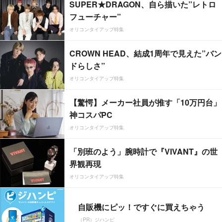
SUPER★DRAGON、自ら描いた”レトロ
フューチャー”
オリコンタイアップ特集
CROWN HEAD、結成1周年で見えた”バン
ドらしさ”
オリコンタイアップ特集
【驚愕】メーカー社員が推す「10万円台」
神コスパPC
オリコンタイアップ特集
「別班のよう」腕時計で『VIVANT』の世
界観再現
オリコンタイアップ特集
自販機にピッ！ですぐに買えちゃう
（PR）ジハンピ