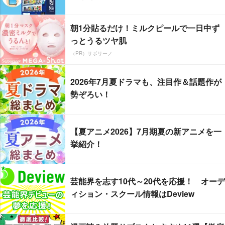
朝1分貼るだけ！ミルクピールで一日中ず
っとうるツヤ肌
（PR）サボリーノ
2026年7月夏ドラマも、注目作＆話題作が
勢ぞろい！
【夏アニメ2026】7月期夏の新アニメを一
挙紹介！
芸能界を志す10代～20代を応援！ オーデ
ィション・スクール情報はDeview