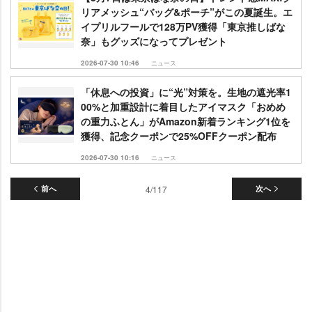
リアメッシュ“バッグ&ポーチ”がこの夏誕生。エ
イプリルフールで128万PV獲得「東京推しばな
奈」もグッズになってプレゼント
2026-07-30 10:46
ニュース
「休息への投資」に“光”対策を。生地の遮光率1
00%と加重設計に着目したアイマスク「おめめ
の重力ふとん」がAmazon新着ランキング1位を
獲得、記念クーポンで25%OFFクーポン配布
2026-07-30 10:16
ニュース
前へ
4/117
次へ