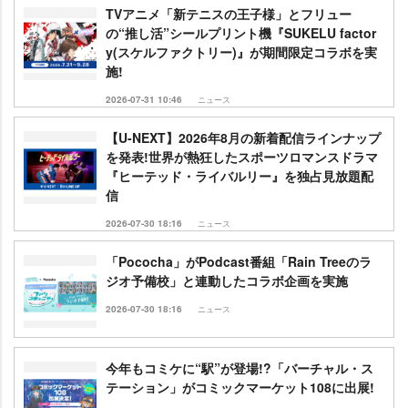
TVアニメ「新テニスの王子様」とフリュー
の“推し活”シールプリント機『SUKELU factor
y(スケルファクトリー)』が期間限定コラボを実
施!
2026-07-31 10:46
ニュース
【U-NEXT】2026年8月の新着配信ラインナップ
を発表!世界が熱狂したスポーツロマンスドラマ
『ヒーテッド・ライバルリー』を独占見放題配
信
2026-07-30 18:16
ニュース
「Pococha」がPodcast番組「Rain Treeのラ
ジオ予備校」と連動したコラボ企画を実施
2026-07-30 18:16
ニュース
今年もコミケに“駅”が登場!?「バーチャル・ス
テーション」がコミックマーケット108に出展!