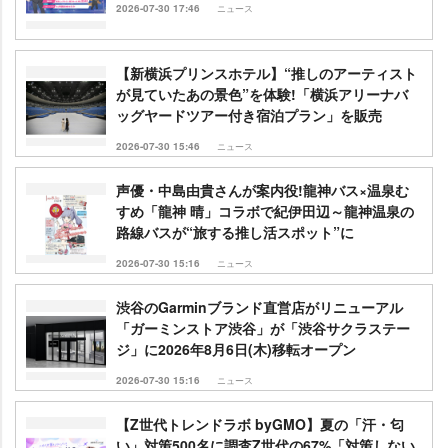
2026-07-30 17:46
ニュース
【新横浜プリンスホテル】“推しのアーティスト
が見ていたあの景色”を体験!「横浜アリーナバ
ッグヤードツアー付き宿泊プラン」を販売
2026-07-30 15:46
ニュース
声優・中島由貴さんが案内役!龍神バス×温泉む
すめ「龍神 晴」コラボで紀伊田辺～龍神温泉の
路線バスが“旅する推し活スポット”に
2026-07-30 15:16
ニュース
渋谷のGarminブランド直営店がリニューアル
「ガーミンストア渋谷」が「渋谷サクラステー
ジ」に2026年8月6日(木)移転オープン
2026-07-30 15:16
ニュース
【Z世代トレンドラボ byGMO】夏の「汗・匂
い」対策500名に調査Z世代の67%「対策しない