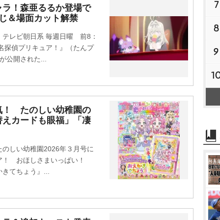
7
ャラ！森亜るるか登場で
すじ＆場面カット解禁
8
テレビ朝日系 毎週日曜 前8：
『名探偵プリキュア！』（たんプ
9
公開された...
1
気！ たのしい幼稚園の
替えカードも眼福」「凄
しい幼稚園2026年３月号に
ア！ おほしさまいっぱい！
てちょう』...