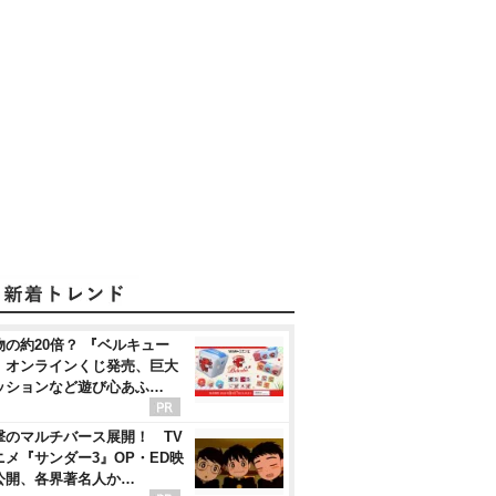
物の約20倍？ 『ベルキュー
』オンラインくじ発売、巨大
ッションなど遊び心あふ…
撃のマルチバース展開！ TV
ニメ『サンダー3』OP・ED映
公開、各界著名人か…