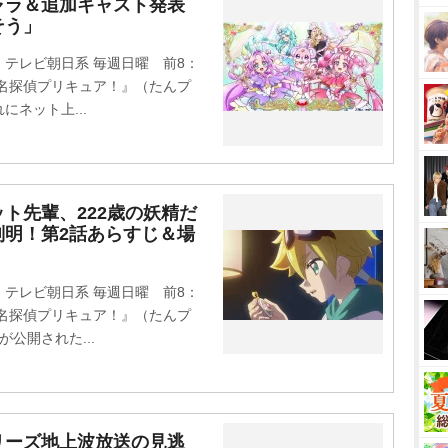
ャラ＆追加キャスト発表
そう」
テレビ朝日系 毎週日曜 前8：
『名探偵プリキュア！』（たんプ
ネット上...
ト先輩、222歳の妖精だ
判明！第2話あらすじ＆場
テレビ朝日系 毎週日曜 前8：
『名探偵プリキュア！』（たんプ
公開された...
リーズ地上波放送の見逃