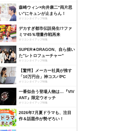
森崎ウィン×向井康二“両片思
い”にキュンが止まらん！
オリコンタイアップ特集
デカすぎ都市伝説発生!?ファ
ミマ45％増量作戦再来
オリコンタイアップ特集
SUPER★DRAGON、自ら描い
た”レトロフューチャー”
オリコンタイアップ特集
【驚愕】メーカー社員が推す
「10万円台」神コスパPC
オリコンタイアップ特集
一番似合う登場人物は…『VIV
ANT』限定ウオッチ
オリコンタイアップ特集
2026年7月夏ドラマも、注目
作＆話題作が勢ぞろい！