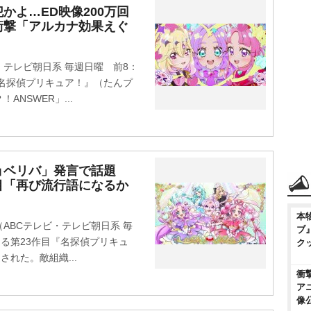
かよ…ED映像200万回
衝撃「アルカナ効果えぐ
テレビ朝日系 毎週日曜 前8：
『名探偵プリキュア！』（たんプ
NSWER」...
ョベリバ」発言で話題
目「再び流行語になるか
本
BCテレビ・テレビ朝日系 毎
ブ
なる第23作目『名探偵プリキュ
ク
れた。敵組織...
衝
ア
像