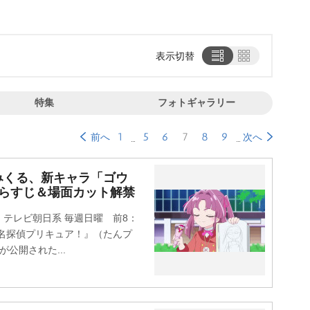
表示切替
特集
フォトギャラリー
1
5
6
7
8
9
前へ
次へ
みくる、新キャラ「ゴウ
あらすじ＆場面カット解禁
テレビ朝日系 毎週日曜 前8：
『名探偵プリキュア！』（たんプ
公開された...