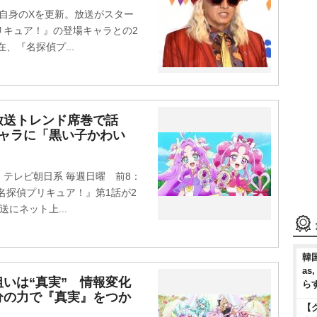
日、自身のXを更新。放送がスター
リキュア！』の登場キャラとの2
、『名探偵プ...
放送トレンド席巻で話
キャラに「黒い子かわい
」
テレビ朝日系 毎週日曜 前8：
名探偵プリキュア！』第1話が2
にネット上...
韓国
as
いは“真実” 情報変化
ら
分の力で『真実』をつか
【