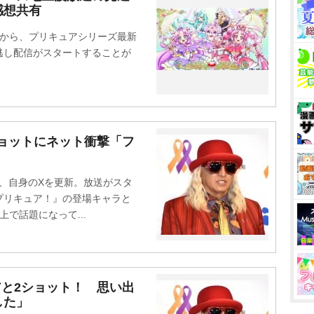
感想共有
から、プリキュアシリーズ最新
逃し配信がスタートすることが
ショットにネット衝撃「フ
1日、自身のXを更新。放送がスタ
プリキュア！』の登場キャラと
で話題になって...
アと2ショット！ 思い出
した」