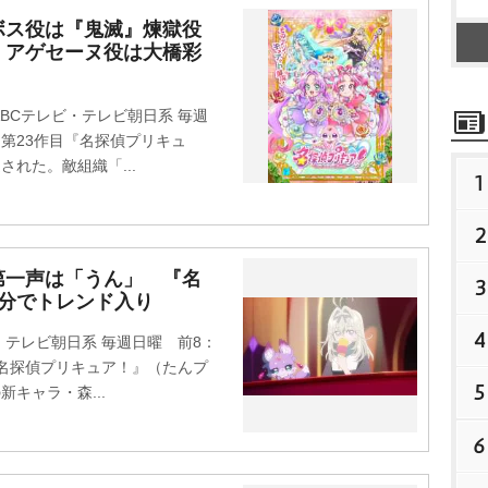
ボス役は『鬼滅』煉獄役
！アゲセーヌ役は大橋彩
Cテレビ・テレビ朝日系 毎週
る第23作目『名探偵プリキュ
された。敵組織「...
1
2
第一声は「うん」 『名
3
分でトレンド入り
4
テレビ朝日系 毎週日曜 前8：
『名探偵プリキュア！』（たんプ
5
キャラ・森...
6