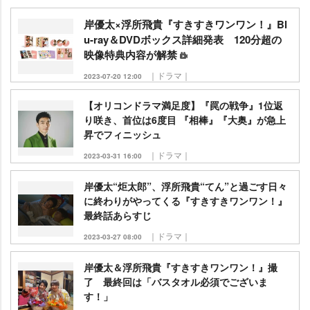
岸優太×浮所飛貴『すきすきワンワン！』Bl
u-ray＆DVDボックス詳細発表 120分超の
映像特典内容が解禁
｜ドラマ｜
2023-07-20 12:00
【オリコンドラマ満足度】『罠の戦争』1位返
り咲き、首位は6度目 『相棒』『大奥』が急上
昇でフィニッシュ
｜ドラマ｜
2023-03-31 16:00
岸優太“炬太郎”、浮所飛貴“てん”と過ごす日々
に終わりがやってくる『すきすきワンワン！』
最終話あらすじ
｜ドラマ｜
2023-03-27 08:00
岸優太＆浮所飛貴『すきすきワンワン！』撮
了 最終回は「バスタオル必須でございま
す！」