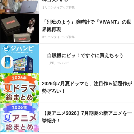
オリコンタイアップ特集
「別班のよう」腕時計で『VIVANT』の世
界観再現
オリコンタイアップ特集
自販機にピッ！ですぐに買えちゃう
（PR）ジハンピ
2026年7月夏ドラマも、注目作＆話題作が
勢ぞろい！
【夏アニメ2026】7月期夏の新アニメを一
挙紹介！