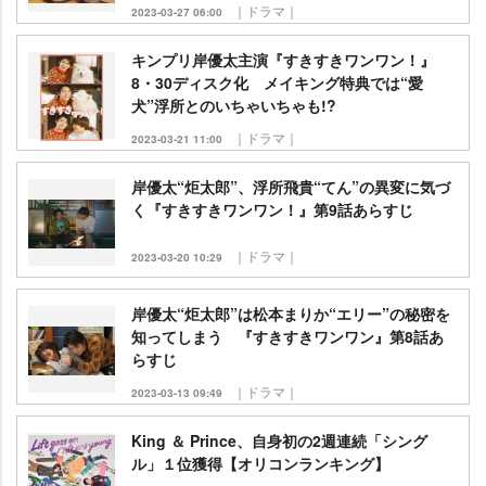
｜ドラマ｜
2023-03-27 06:00
キンプリ岸優太主演『すきすきワンワン！』
8・30ディスク化 メイキング特典では“愛
犬”浮所とのいちゃいちゃも!?
｜ドラマ｜
2023-03-21 11:00
岸優太“炬太郎”、浮所飛貴“てん”の異変に気づ
く『すきすきワンワン！』第9話あらすじ
｜ドラマ｜
2023-03-20 10:29
岸優太“炬太郎”は松本まりか“エリー”の秘密を
知ってしまう 『すきすきワンワン』第8話あ
らすじ
｜ドラマ｜
2023-03-13 09:49
King ＆ Prince、自身初の2週連続「シング
ル」１位獲得【オリコンランキング】