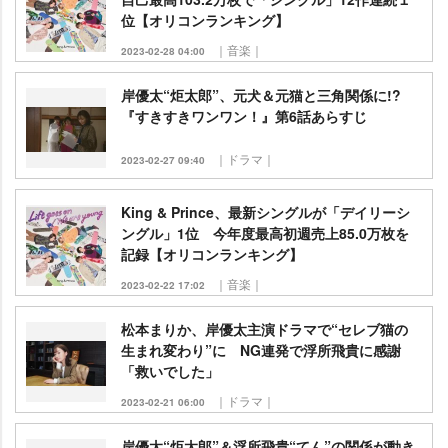
位【オリコンランキング】
｜音楽｜
2023-02-28 04:00
岸優太“炬太郎”、元犬＆元猫と三角関係に!?
『すきすきワンワン！』第6話あらすじ
｜ドラマ｜
2023-02-27 09:40
King & Prince、最新シングルが「デイリーシ
ングル」1位 今年度最高初週売上85.0万枚を
記録【オリコンランキング】
｜音楽｜
2023-02-22 17:02
松本まりか、岸優太主演ドラマで“セレブ猫の
生まれ変わり”に NG連発で浮所飛貴に感謝
「救いでした」
｜ドラマ｜
2023-02-21 06:00
岸優太“炬太郎”＆浮所飛貴“てん”の関係が動き