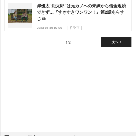
岸優太“炬太郎”は元カノへの未練から借金返済
できず…『すきすきワンワン！』第2話あらす
じ
｜ドラマ｜
2023-01-30 07:00
1/2
次へ