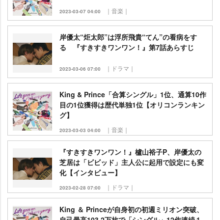
｜音楽｜
2023-03-07 04:00
岸優太“炬太郎”は浮所飛貴“てん”の看病をす
る 『すきすきワンワン！』第7話あらすじ
｜ドラマ｜
2023-03-06 07:00
King & Prince「合算シングル」1位、通算10作
目の1位獲得は歴代単独1位【オリコンランキン
グ】
｜音楽｜
2023-03-03 04:00
『すきすきワンワン！』櫨山裕子P、岸優太の
芝居は「ビビッド」主人公に起用で設定にも変
化【インタビュー】
｜ドラマ｜
2023-02-28 07:00
King ＆ Princeが自身初の初週ミリオン突破、
自己最高103.2万枚で「シングル」12作連続１