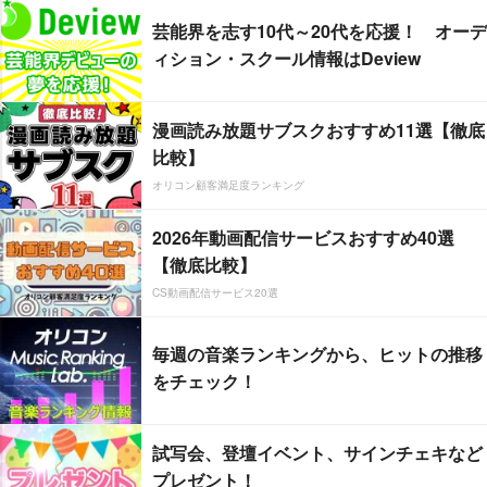
芸能界を志す10代～20代を応援！ オーデ
ィション・スクール情報はDeview
漫画読み放題サブスクおすすめ11選【徹底
比較】
オリコン顧客満足度ランキング
2026年動画配信サービスおすすめ40選
【徹底比較】
CS動画配信サービス20選
毎週の音楽ランキングから、ヒットの推移
をチェック！
試写会、登壇イベント、サインチェキなど
プレゼント！