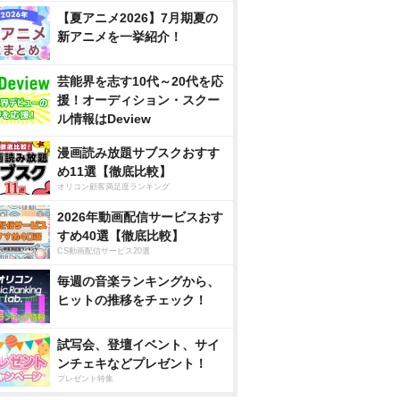
【夏アニメ2026】7月期夏の
新アニメを一挙紹介！
芸能界を志す10代～20代を応
援！オーディション・スクー
ル情報はDeview
漫画読み放題サブスクおすす
め11選【徹底比較】
オリコン顧客満足度ランキング
2026年動画配信サービスおす
すめ40選【徹底比較】
CS動画配信サービス20選
毎週の音楽ランキングから、
ヒットの推移をチェック！
試写会、登壇イベント、サイ
ンチェキなどプレゼント！
プレゼント特集