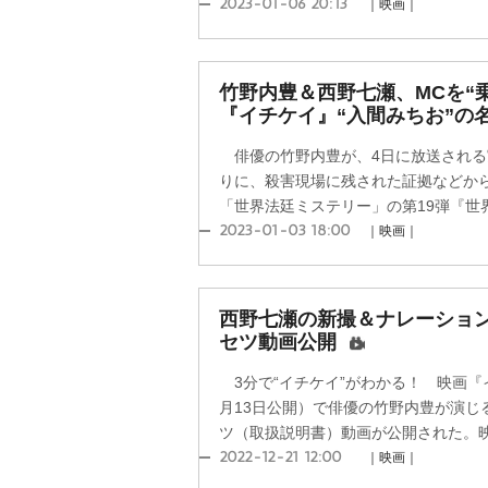
2023-01-06 20:13
｜映画｜
竹野内豊＆西野七瀬、MCを
『イチケイ』“入間みちお”の
俳優の竹野内豊が、4日に放送される
りに、殺害現場に残された証拠などか
「世界法廷ミステリー」の第19弾『世界
2023-01-03 18:00
｜映画｜
西野七瀬の新撮＆ナレーショ
セツ動画公開
3分で“イチケイ”がわかる！ 映画『イ
月13日公開）で俳優の竹野内豊が演じ
ツ（取扱説明書）動画が公開された。映画
2022-12-21 12:00
｜映画｜