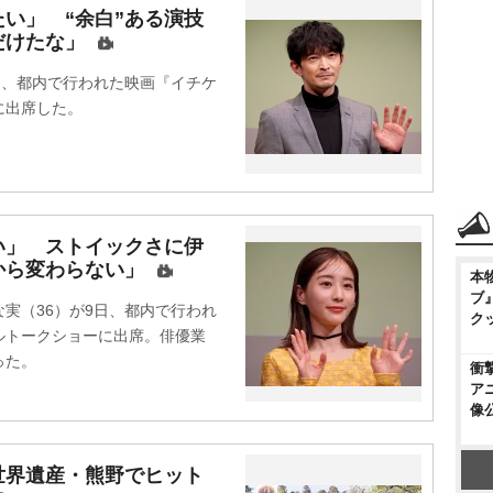
い」 “余白”ある演技
だけたな」
日、都内で行われた映画『イチケ
に出席した。
い」 ストイックさに伊
から変わらない」
本
ブ
実（36）が9日、都内で行われ
ク
ルトークショーに出席。俳優業
った。
衝
ア
像
世界遺産・熊野でヒット