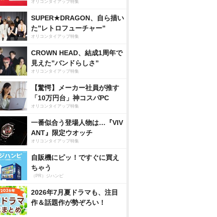
オリコンタイアップ特集
SUPER★DRAGON、自ら描い
た”レトロフューチャー”
オリコンタイアップ特集
CROWN HEAD、結成1周年で
見えた”バンドらしさ”
オリコンタイアップ特集
【驚愕】メーカー社員が推す
「10万円台」神コスパPC
オリコンタイアップ特集
一番似合う登場人物は…『VIV
ANT』限定ウオッチ
オリコンタイアップ特集
自販機にピッ！ですぐに買え
ちゃう
（PR）ジハンピ
2026年7月夏ドラマも、注目
作＆話題作が勢ぞろい！