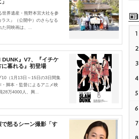
に」
る世界遺産・熊野本宮大社を参
カラス』（公開中）のさらなる
た同映画は、...
1
2
 DUNK』V7、『イチケ
3
方に暮れる』初登場
4
（1月13日～15日の3日間集
作・脚本・監督によるアニメ映
5
員28万4000人、興...
6
7
演で怒るシーン撮影「す
8