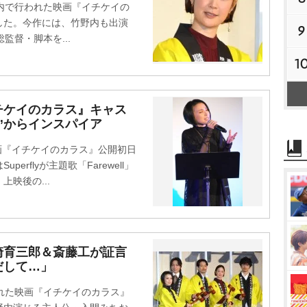
内で行われた映画『イチケイの
した。今作には、竹野内も出演
9
監督・脚本を...
1
イチケイのカラス』キャス
”からインスパイア
た映画『イチケイのカラス』公開初日
rflyが主題歌「Farewell」
映後の...
崎育三郎＆斎藤工が証言
だして…」
れた映画『イチケイのカラス』