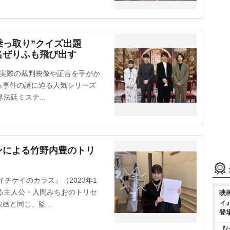
“乗っ取り”クイズ出題
名ぜりふも飛び出す
実際の裁判映像や証言を手がか
ら事件の謎に迫る人気シリーズ
法廷ミステ...
ンによる竹野内豊のトリ
チケイのカラス』（2023年1
る主人公・入間みちおのトリセ
映
ィ
と同じ、監...
登
【