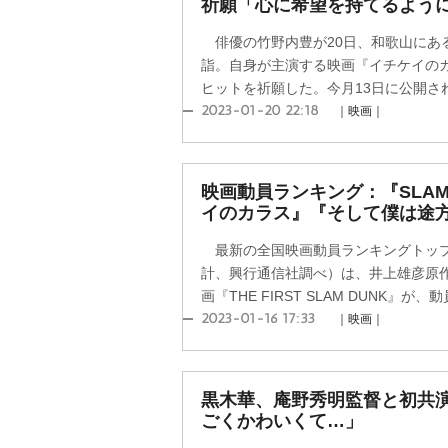
祈願「心に希望を持てるよう
俳優の竹野内豊が20日、和歌山にあ
詣。自身が主演する映画『イチケイの
ヒットを祈願した。今月13日に公開され
2023-01-20 22:18
｜映画｜
映画動員ランキング：『SLAM
イのカラス』『そして僕は途
最新の全国映画動員ランキングトップ10
計、興行通信社調べ）は、井上雄彦原
画『THE FIRST SLAM DUNK』が、動
2023-01-16 17:33
｜映画｜
黒木華、庵野秀明監督と初共
ごくかわいくて…」