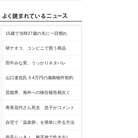
15歳で当時27歳の夫に一目惚れ
研ナオコ、コンビニで買う商品
田中みな実、うっかりネタバレ
山口達也氏 3.4万円の湘南物件契約
芸能界、海外への移住報告相次ぐ
寿美花代さん死去 息子がコメント
自宅で「温泉卵」を簡単に作る方法
井手らっきょ、被災地で炊き出し