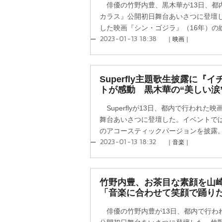
俳優の竹野内豊、黒木華が13日、都
カラス』公開初日舞台あいさつに登壇
した映画『シン・ゴジラ』（16年）の総
2023-01-13 18:38
｜映画｜
Superfly主題歌生披露に『
トが感動 黒木華の“美しい涙
Superflyが13日、都内で行われ
舞台あいさつに登壇した。イベントではSupe
のアコースティックバージョンを披露。上
2023-01-13 18:32
｜音楽｜
竹野内豊、お茶目な素顔を山
「音楽に合わせて笑顔で踊り
俳優の竹野内豊が13日、都内で行わ