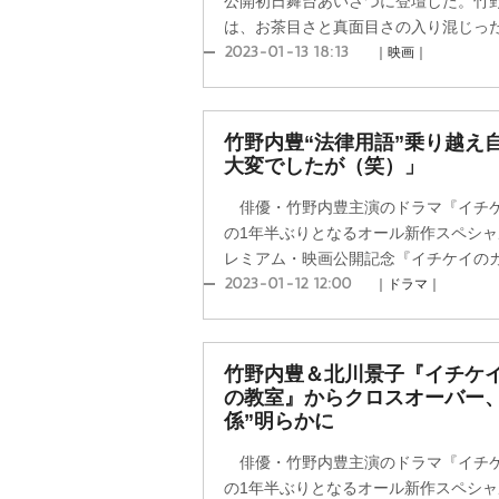
公開初日舞台あいさつに登壇した。竹
は、お茶目さと真面目さの入り混じったキ
2023-01-13 18:13
｜映画｜
竹野内豊“法律用語”乗り越え
大変でしたが（笑）」
俳優・竹野内豊主演のドラマ『イチケイ
の1年半ぶりとなるオール新作スペシ
レミアム・映画公開記念『イチケイのカラ
2023-01-12 12:00
｜ドラマ｜
竹野内豊＆北川景子『イチケ
の教室』からクロスオーバー、
係”明らかに
俳優・竹野内豊主演のドラマ『イチケイ
の1年半ぶりとなるオール新作スペシ