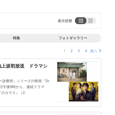
表示切替
特集
フォトギャラリー
1
2
3
4
次へ
地上波初放送 ドラマシ
診療所』シリーズの映画『Dr.
3日午後9時から、連続ドラマ
カラス』（2...