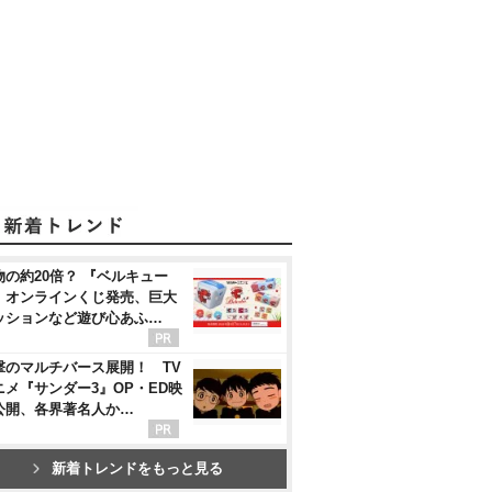
物の約20倍？ 『ベルキュー
』オンラインくじ発売、巨大
ッションなど遊び心あふ…
撃のマルチバース展開！ TV
ニメ『サンダー3』OP・ED映
公開、各界著名人か…
新着トレンドをもっと見る