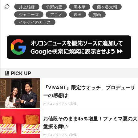
万円を突破した。
井上雄彦
竹野内豊
黒木華
藤ヶ谷太輔
ジャニーズ
アニメ
映画
邦画
イチケイのカラス
PICK UP
『VIVANT』限定ウオッチ、プロデューサ
ーの感想は
オリコンタイアップ特集
お値段そのまま45％増量！ファミマ夏の大
盤振る舞い
オリコンタイアップ特集