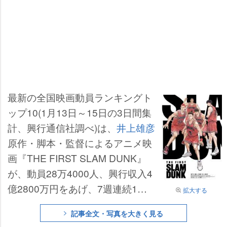
最新の全国映画動員ランキングト
ップ10(1月13日～15日の3日間集
計、興行通信社調べ)は、
井上雄彦
原作・脚本・監督によるアニメ映
画『THE FIRST SLAM DUNK』
が、動員28万4000人、興行収入4
億2800万円をあげ、7週連続1位
拡大する
となった。公開44日間の累計成績
記事全文・写真を大きく見る
は、動員567万人、興収82億7500