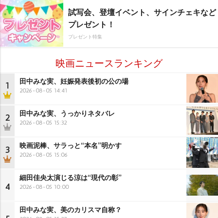
試写会、登壇イベント、サインチェキなど
プレゼント！
プレゼント特集
映画ニュースランキング
田中みな実、妊娠発表後初の公の場
1
2026-08-05 14:41
田中みな実、うっかりネタバレ
2
2026-08-05 15:32
映画泥棒、サラっと“本名”明かす
3
2026-08-05 15:06
細田佳央太演じる涼は“現代の彰”
4
2026-08-05 10:00
田中みな実、美のカリスマ自称？