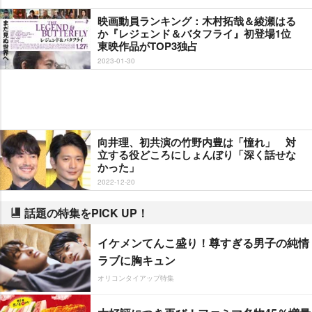
映画動員ランキング：木村拓哉＆綾瀬はる
か『レジェンド＆バタフライ』初登場1位
東映作品がTOP3独占
2023-01-30
向井理、初共演の竹野内豊は「憧れ」 対
立する役どころにしょんぼり「深く話せな
かった」
2022-12-20
話題の特集をPICK UP！
イケメンてんこ盛り！尊すぎる男子の純情
ラブに胸キュン
オリコンタイアップ特集