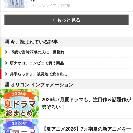
オリコンタイアップ特集
もっと見る
今、読まれている記事
15歳で当時27歳の夫に一目惚れ
研ナオコ、コンビニで買う商品
井手らっきょ、被災地で炊き出し
オリコン インフォメーション
2026年7月夏ドラマも、注目作＆話題作が
勢ぞろい！
【夏アニメ2026】7月期夏の新アニメを一