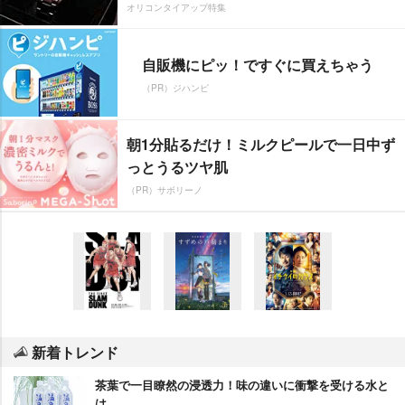
オリコンタイアップ特集
自販機にピッ！ですぐに買えちゃう
（PR）ジハンピ
朝1分貼るだけ！ミルクピールで一日中ず
っとうるツヤ肌
（PR）サボリーノ
新着トレンド
茶葉で一目瞭然の浸透力！味の違いに衝撃を受ける水と
は