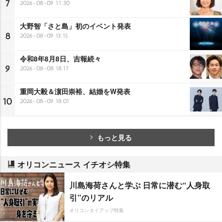
7
2026-08-09 11:30
大野智「さと島」初のイベント発表
8
2026-08-09 13:15
令和8年8月8日、吉報続々
9
2026-08-08 18:17
重岡大毅＆濵田崇裕、結婚をW発表
10
2026-08-09 18:01
もっと見る
オリコンニュース イチオシ特集
川島海荷さんと学ぶ 日常に潜む“人身取
引”のリアル
オリコンタイアップ特集