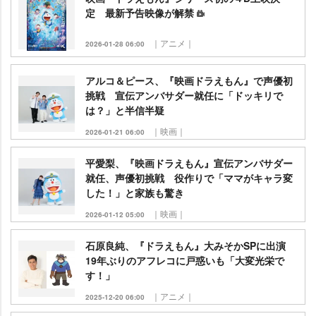
定 最新予告映像が解禁
｜アニメ｜
2026-01-28 06:00
アルコ＆ピース、『映画ドラえもん』で声優初
挑戦 宣伝アンバサダー就任に「ドッキリで
は？」と半信半疑
｜映画｜
2026-01-21 06:00
平愛梨、『映画ドラえもん』宣伝アンバサダー
就任、声優初挑戦 役作りで「ママがキャラ変
した！」と家族も驚き
｜映画｜
2026-01-12 05:00
石原良純、『ドラえもん』大みそかSPに出演
19年ぶりのアフレコに戸惑いも「大変光栄で
す！」
｜アニメ｜
2025-12-20 06:00