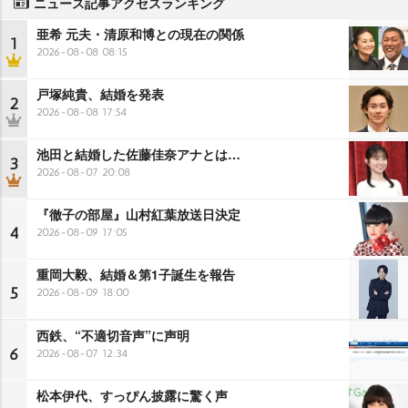
ニュース記事アクセスランキング
亜希 元夫・清原和博との現在の関係
1
2026-08-08 08:15
戸塚純貴、結婚を発表
2
2026-08-08 17:54
池田と結婚した佐藤佳奈アナとは…
3
2026-08-07 20:08
『徹子の部屋』山村紅葉放送日決定
4
2026-08-09 17:05
重岡大毅、結婚＆第1子誕生を報告
5
2026-08-09 18:00
西鉄、“不適切音声”に声明
6
2026-08-07 12:34
松本伊代、すっぴん披露に驚く声