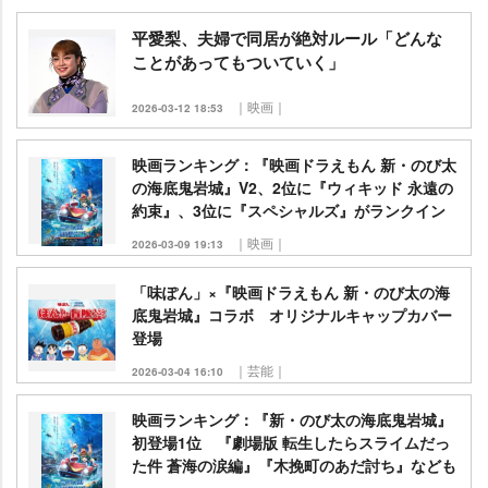
平愛梨、夫婦で同居が絶対ルール「どんな
ことがあってもついていく」
｜映画｜
2026-03-12 18:53
映画ランキング：『映画ドラえもん 新・のび太
の海底鬼岩城』V2、2位に『ウィキッド 永遠の
約束』、3位に『スペシャルズ』がランクイン
｜映画｜
2026-03-09 19:13
「味ぽん」×『映画ドラえもん 新・のび太の海
底鬼岩城』コラボ オリジナルキャップカバー
登場
｜芸能｜
2026-03-04 16:10
映画ランキング：『新・のび太の海底鬼岩城』
初登場1位 『劇場版 転生したらスライムだっ
た件 蒼海の涙編』『木挽町のあだ討ち』なども