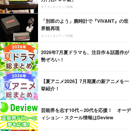
オリコンタイアップ特集
「別班のよう」腕時計で『VIVANT』の世
界観再現
オリコンタイアップ特集
2026年7月夏ドラマも、注目作＆話題作が
勢ぞろい！
【夏アニメ2026】7月期夏の新アニメを一
挙紹介！
芸能界を志す10代～20代を応援！ オーデ
ィション・スクール情報はDeview