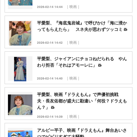
｜映画｜
2026-02-14 14:44
平愛梨、『海底鬼岩城』で呼びかけ「海に浸か
ってもらえたら」 スネ夫が思わずツッコミ
｜映画｜
2026-02-14 14:42
平愛梨、ジャイアンにチョコねだられる やん
わり拒否「それはアモーレに」
｜映画｜
2026-02-14 14:40
平愛梨、映画『ドラえもん』で声優初挑戦
夫・長友佑都が盛大に勘違い「何役？ドラえも
ん？」
｜映画｜
2026-02-14 14:39
アルピー平子、映画『ドラえもん』舞台あいさ
つでビビリすぎて大騒動