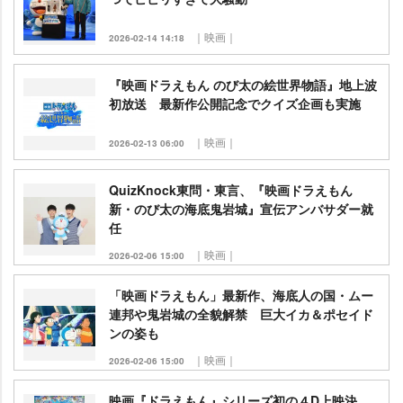
｜映画｜
2026-02-14 14:18
『映画ドラえもん のび太の絵世界物語』地上波
初放送 最新作公開記念でクイズ企画も実施
｜映画｜
2026-02-13 06:00
QuizKnock東問・東言、『映画ドラえもん
新・のび太の海底鬼岩城』宣伝アンバサダー就
任
｜映画｜
2026-02-06 15:00
「映画ドラえもん」最新作、海底人の国・ムー
連邦や鬼岩城の全貌解禁 巨大イカ＆ポセイド
ンの姿も
｜映画｜
2026-02-06 15:00
映画『ドラえもん』シリーズ初の４D上映決