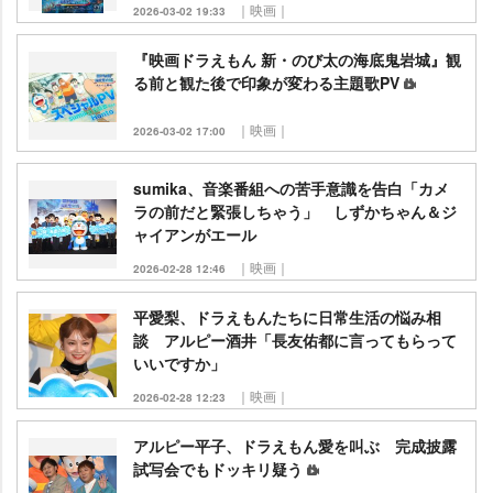
｜映画｜
2026-03-02 19:33
『映画ドラえもん 新・のび太の海底鬼岩城』観
る前と観た後で印象が変わる主題歌PV
｜映画｜
2026-03-02 17:00
sumika、音楽番組への苦手意識を告白「カメ
ラの前だと緊張しちゃう」 しずかちゃん＆ジ
ャイアンがエール
｜映画｜
2026-02-28 12:46
平愛梨、ドラえもんたちに日常生活の悩み相
談 アルピー酒井「長友佑都に言ってもらって
いいですか」
｜映画｜
2026-02-28 12:23
アルピー平子、ドラえもん愛を叫ぶ 完成披露
試写会でもドッキリ疑う