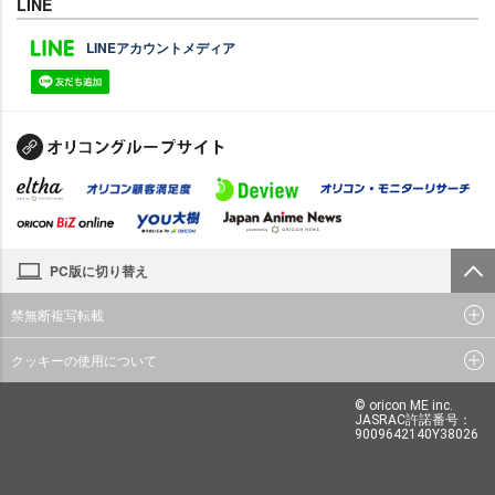
LINE
LINEアカウントメディア
PC版に切り替え
禁無断複写転載
クッキーの使用について
© oricon ME inc.
JASRAC許諾番号：
9009642140Y38026