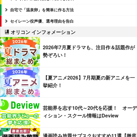
自宅で「温泉卵」を簡単に作る方法
セイレーン役声優、選考理由を告白
オリコン インフォメーション
2026年7月夏ドラマも、注目作＆話題作が
勢ぞろい！
【夏アニメ2026】7月期夏の新アニメを一
挙紹介！
芸能界を志す10代～20代を応援！ オーデ
ィション・スクール情報はDeview
漫画読み放題サブスクおすすめ11選【徹底