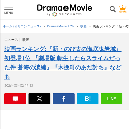
ホーム (オリコンニュース)
Drama&Movie TOP
映画
映画ランキング:『新・の
ニュース
映画
映画ランキング:『新・のび太の海底鬼岩城』
初登場1位 『劇場版 転生したらスライムだっ
た件 蒼海の涙編』『木挽町のあだ討ち』など
も
2026-03-02 19:33