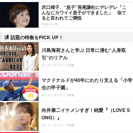
沢口靖子、“息子”長尾謙杜にデレデレ「こ
んなにカワイイ息子ができました」 似て
ると言われてご満悦
2026-01-26
話題の特集をPICK UP！
川島海荷さんと学ぶ 日常に潜む“人身取
引”のリアル
オリコンタイアップ特集
マクドナルドが40年にわたり支える「小学
生の甲子園」
オリコンタイアップ特集
向井康二イケメンすぎ！純愛『（LOVE S
ONG）』
オリコンタイアップ特集