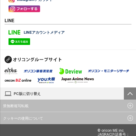
LINE
LINEアカウントメディア
PC版に切り替え
禁無断複写転載
クッキーの使用について
© oricon ME inc.
JASRAC許諾番号：