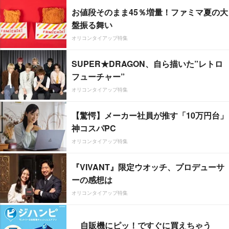
お値段そのまま45％増量！ファミマ夏の大
盤振る舞い
オリコンタイアップ特集
SUPER★DRAGON、自ら描いた”レトロ
フューチャー”
オリコンタイアップ特集
【驚愕】メーカー社員が推す「10万円台」
神コスパPC
オリコンタイアップ特集
『VIVANT』限定ウオッチ、プロデューサ
ーの感想は
オリコンタイアップ特集
自販機にピッ！ですぐに買えちゃう