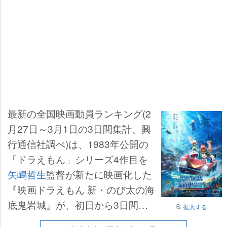
最新の全国映画動員ランキング(2
月27日～3月1日の3日間集計、興
行通信社調べ)は、1983年公開の
「ドラえもん」シリーズ4作目を
矢嶋哲生
監督が新たに映画化した
『映画ドラえもん 新・のび太の海
底鬼岩城』が、初日から3日間で
拡大する
動員62万1000人、興収7億8000万