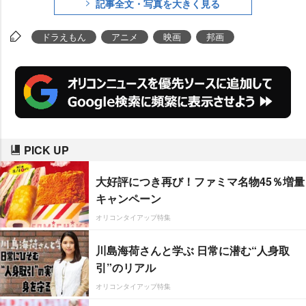
記事全文・写真を大きく見る
円をあげ、初登場1位に輝いた。
ドラえもん
アニメ
映画
邦画
PICK UP
大好評につき再び！ファミマ名物45％増量
キャンペーン
オリコンタイアップ特集
川島海荷さんと学ぶ 日常に潜む“人身取
引”のリアル
オリコンタイアップ特集