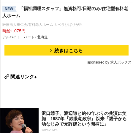
「福祉調理スタッフ」無資格可/日勤のみ/住宅型有料老
NEW
人ホーム
医療法人重仁会/有料老人ホーム カペラひばりが丘
時給1,075円
アルバイト・パート / 北海道
続きはこちら
sponsored by 求人ボックス
関連リンク+
沢口靖子、渡辺謙と約40年ぶりの共演に笑
顔 1987年『独眼竜政宗』以来「親子から
幼なじみで元許嫁という間柄に」
2026-01-26