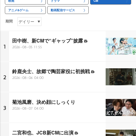
映画
ドラマ
CM
アニメ&ゲーム
動画配信サービス
期間
田中樹、新CMで“ギャップ”披露
1
2026-08-05 11:55
鈴鹿央士、故郷で陶芸家役に初挑戦
2
2026-08-06 04:00
菊池風磨、決め顔にしっくり
3
2026-08-07 04:00
二宮和也、JCB新CMに出演