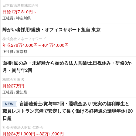
日本低温運輸株式会社
日給1万7,810円～
正社員 / 神奈川県
障がい者採用/総務・オフィスサポート担当 東京
株式会社マネーフォワード
年収278万4,000円～401万4,000円
正社員 / 東京都
面接1回のみ・未経験から始める法人営業/土日祝休み・研修3か
月・賞与年2回
株式会社東名
月給27万円
正社員 / 愛知県
言語聴覚士/賞与年2回・退職金あり!充実の福利厚生と
NEW
職員レストラン完備で安定して長く働ける好待遇の環境年休120
日超
社会医療法人財団 仁医会
月給24万1,900円～32万1,900円