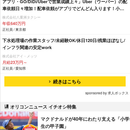
アプリ・GO/DiDi/Uberで営業成績上々」Uber（ウーバー）の配
車依頼日々増加！配車依頼がアプリでどんどん入ります！小田
急線・東急田園都市沿線にお住まいの方必見☆ 未経験者の方
株式会社八重洲タクシー
も安心「3ヶ月30万円給料保証」乗務員さん最優先の職場環境！
年収640万円
嬉しい待遇も盛りだくさん♪「 経験者対象で入社20万円支
正社員 / 東京都
給！」シフトの相談も親身に対応！自分のペースで働くことが
下水処理場の作業スタッフ/未経験OK/休日120日/残業ほぼなし/
できますよ♪
インフラ関連の安定work
株式会社アイ・メッツ
月給23万円～
正社員 / 愛知県
続きはこちら
sponsored by 求人ボックス
オリコンニュース イチオシ特集
マクドナルドが40年にわたり支える「小学
生の甲子園」