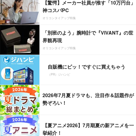
【驚愕】メーカー社員が推す「10万円台」
神コスパPC
オリコンタイアップ特集
「別班のよう」腕時計で『VIVANT』の世
界観再現
オリコンタイアップ特集
自販機にピッ！ですぐに買えちゃう
（PR）ジハンピ
2026年7月夏ドラマも、注目作＆話題作が
勢ぞろい！
【夏アニメ2026】7月期夏の新アニメを一
挙紹介！