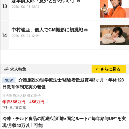
森本慎太郎「意外とかわいい」
13
2026-06-18 12:15
中村嶺亜、個人でCM撮影に初挑戦
14
2026-05-14 12:19
求人特集
さらに見る
介護施設の理学療法士/経験者歓迎賞与3ヶ月・年休123
NEW
日教育体制充実の老健
社会医療法人財団 仁医会
年収366万円～486万円
正社員 / 東京都
冷凍・チルド食品の配送/近距離×固定ルート/“毎年給与UP”を実
現/月収42万以上可能