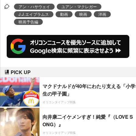
アン・ハサウェイ
ユアン・マクレガー
J.J.エイブラムス
動画
映画
洋画
映画予告編
PICK UP
マクドナルドが40年にわたり支える「小学
生の甲子園」
オリコンタイアップ特集
向井康二イケメンすぎ！純愛『（LOVE S
ONG）』
オリコンタイアップ特集