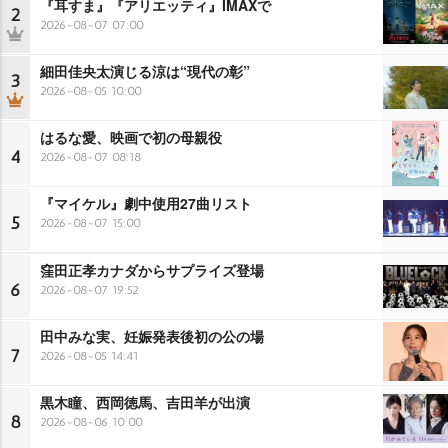
『耳すま』『アリエッティ』IMAXで
2
2026-08-07 07:00
細田佳央太演じる涼は“現代の彰”
3
2026-08-05 10:00
はるな愛、映画で初の母親役
4
2026-08-07 08:18
『マイケル』劇中使用27曲リスト
5
2026-08-07 15:00
窪田正孝カナダからサプライズ登場
6
2026-08-07 19:52
田中みな実、妊娠発表後初の公の場
7
2026-08-05 14:41
黒木瞳、西岡徳馬、吉田羊が出演
8
2026-08-06 10:00