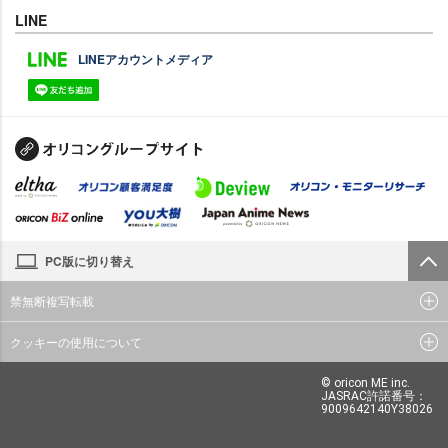
LINE
LINEアカウントメディア
PC版に切り替え
禁無断複写転載
クッキーの使用について
© oricon ME inc.
JASRAC許諾番号：
9009642140Y38026