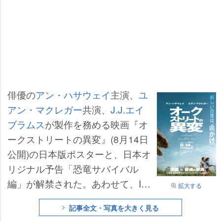
俳優の
アン・ハサウェイ
主演、
ユ
アン・マクレガー
共演、
J.J.エイ
ブラムス
が製作を務める映画『オ
ークストリートの異変』(8月14日
公開)の日本版ポスターと、日本オ
リジナル予告「恐竜サバイバル
編」が解禁された。あわせて、IM
拡大する
AXや4DXなどプレミアムラージフ
記事全文・写真を大きく見る
ォーマットでの上映も決定した。