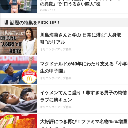
の異変』で“口うるさい隣人”役
2026-07-16
話題の特集をPICK UP！
川島海荷さんと学ぶ 日常に潜む“人身取
引”のリアル
オリコンタイアップ特集
マクドナルドが40年にわたり支える「小学
生の甲子園」
オリコンタイアップ特集
イケメンてんこ盛り！尊すぎる男子の純情
ラブに胸キュン
オリコンタイアップ特集
大好評につき再び！ファミマ名物45％増量