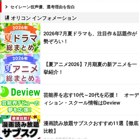
セイレーン役声優、選考理由を告白
オリコン インフォメーション
2026年7月夏ドラマも、注目作＆話題作が
勢ぞろい！
【夏アニメ2026】7月期夏の新アニメを一
挙紹介！
芸能界を志す10代～20代を応援！ オーデ
ィション・スクール情報はDeview
漫画読み放題サブスクおすすめ11選【徹底
比較】
オリコン顧客満足度ランキング