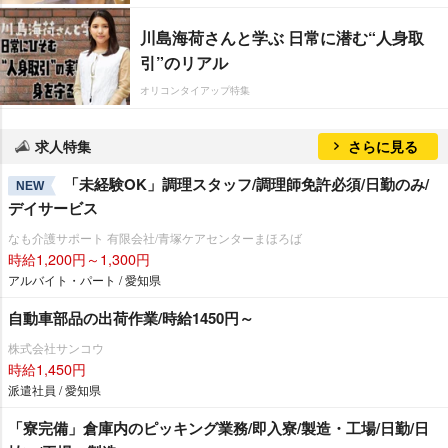
川島海荷さんと学ぶ 日常に潜む“人身取
引”のリアル
オリコンタイアップ特集
求人特集
さらに見る
「未経験OK」調理スタッフ/調理師免許必須/日勤のみ/
NEW
デイサービス
なも介護サポート 有限会社/青塚ケアセンターまほろば
時給1,200円～1,300円
アルバイト・パート / 愛知県
自動車部品の出荷作業/時給1450円～
株式会社サンコウ
時給1,450円
派遣社員 / 愛知県
「寮完備」倉庫内のピッキング業務/即入寮/製造・工場/日勤/日