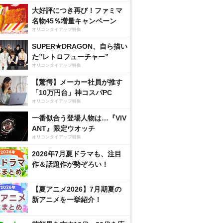
大好評につき再び！ファミマ
名物45％増量キャンペーン
オリコンタイアップ特集
SUPER★DRAGON、自ら描い
た”レトロフューチャー”
オリコンタイアップ特集
【驚愕】メーカー社員が推す
「10万円台」神コスパPC
オリコンタイアップ特集
一番似合う登場人物は…『VIV
ANT』限定ウオッチ
オリコンタイアップ特集
2026年7月夏ドラマも、注目
作＆話題作が勢ぞろい！
【夏アニメ2026】7月期夏の
新アニメを一挙紹介！