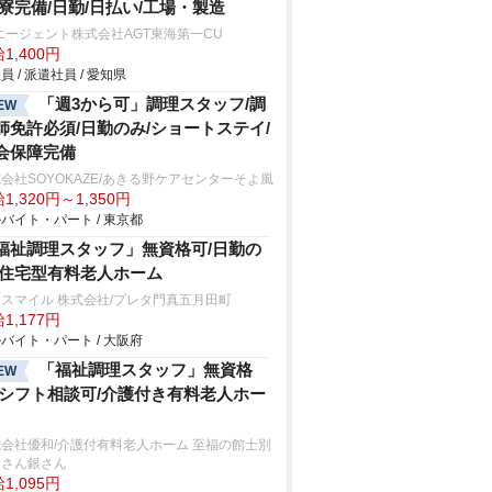
/寮完備/日勤/日払い/工場・製造
エージェント株式会社AGT東海第一CU
1,400円
員 / 派遣社員 / 愛知県
「週3から可」調理スタッフ/調
EW
師免許必須/日勤のみ/ショートステイ/
会保障完備
会社SOYOKAZE/あきる野ケアセンターそよ風
1,320円～1,350円
バイト・パート / 東京都
福祉調理スタッフ」無資格可/日勤の
/住宅型有料老人ホーム
スマイル 株式会社/プレタ門真五月田町
1,177円
バイト・パート / 大阪府
「福祉調理スタッフ」無資格
EW
/シフト相談可/介護付き有料老人ホー
会社優和/介護付有料老人ホーム 至福の館士別
金さん銀さん
1,095円