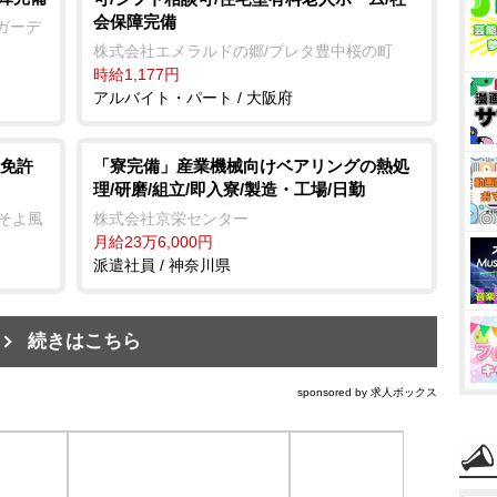
会保障完備
ガーデ
株式会社エメラルドの郷/プレタ豊中桜の町
時給1,177円
アルバイト・パート / 大阪府
免許
「寮完備」産業機械向けベアリングの熱処
理/研磨/組立/即入寮/製造・工場/日勤
株式会社京栄センター
ーそよ風
月給23万6,000円
派遣社員 / 神奈川県
続きはこちら
sponsored by 求人ボックス