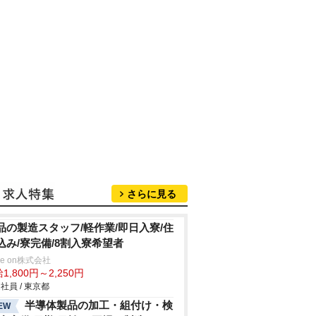
さらに見る
品の製造スタッフ/軽作業/即日入寮/住
込み/寮完備/8割入寮希望者
ve on株式会社
1,800円～2,250円
社員 / 東京都
半導体製品の加工・組付け・検
EW