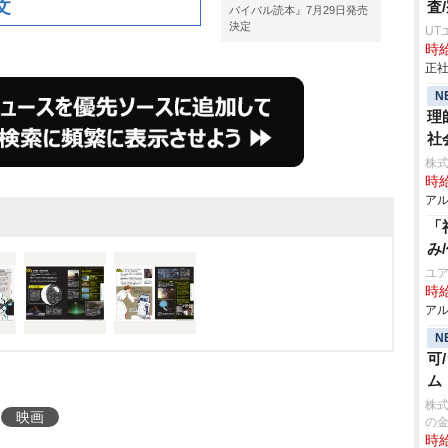
文
査
バイバル読本』7月29日発売
決定
UT
時給
正社
N
理
社
株式
時給
アル
「
み
ユア
時給
アル
N
可
ム
株式
映画
の
時給