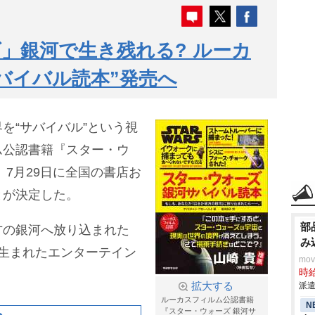
」銀河で生き残れる? ルーカ
バイバル読本”発売へ
を“サバイバル”という視
ム公認書籍『スター・ウ
、7月29日に全国の書店お
とが決定した。
部
方の銀河へ放り込まれた
み
生まれたエンターテイン
mo
時給
拡大する
派遣
ルーカスフィルム公認書籍
N
『スター・ウォーズ 銀河サ