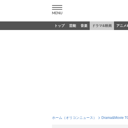
トップ
芸能
音楽
ドラマ&映画
アニメ
ホーム（オリコンニュース）
Drama&Movie T