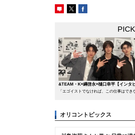
PIC
&TEAM・K×綱啓永×樋口幸平【インタ
「エゴイストでなければ、この仕事はでき
オリコントピックス