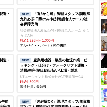
/製造・
「週3から可」調理スタッフ/調理師
NEW
免許必須/日勤のみ/特別養護老人ホーム/社
会保障完備
社会福祉法人湘光会/特別養護老人ホーム まほ
ろばの家
時給1,225円～1,300円
アルバイト・パート / 神奈川県
/製造・
産業用機器・製品の物流作業・ピ
NEW
ッキング・仕分け・フォークリフト運搬・
清掃/寮完備/日勤/日払い/工場・製造
UTエージェント株式会社AGT東海第一CU
時給1,500円
派遣社員 / 愛知県
/午前
「未経験OK」調理スタッフ/無資格
NEW
保障完備
可/シフト相談可/住宅型有料老人ホーム/社