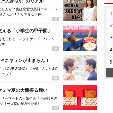
む“人身取引”のリアル
ませんか？実は恋愛や悪質ホスト、S
1
海荷さんと学ぶリアルな実態。
2
支える「小学生の甲子園」
3
与えられる「マクドナルド・ワッペ
指す
4
い”にキュンが止まらん！
5
OVE SONG）』が8／５よりJ:C
アラブ！
ァミマ夏の大盤振る舞い
ミリーマートの人気企画「お値段その
、シリーズ初の年2回開催！