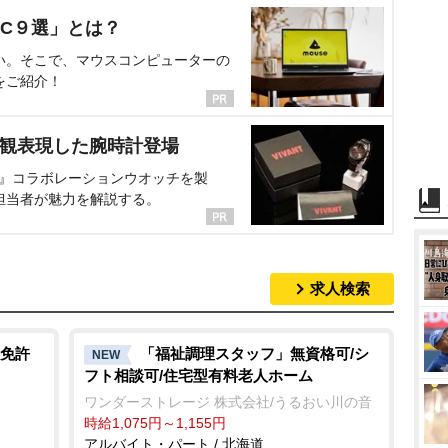
C９選」とは？
い。そこで、マウスコンピューターの
をご紹介！
界観表現した腕時計登場
NT』コラボレーションウオッチを製
担当者が魅力を解説する。
求人検索
免許
「福祉調理スタッフ」無資格可/シ
NEW
フト相談可/住宅型有料老人ホーム
ワンダーストレージ 株式会社/うるおい川の音
時給1,075円～1,155円
アルバイト・パート / 北海道