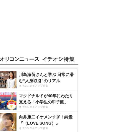
川島海荷さんと学ぶ 日常に潜
む“人身取引”のリアル
オリコンタイアップ特集
マクドナルドが40年にわたり
支える「小学生の甲子園」
オリコンタイアップ特集
向井康二イケメンすぎ！純愛
『（LOVE SONG）』
オリコンタイアップ特集