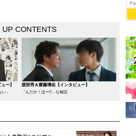
アル
K UP CONTENTS
ビュー】
渡部秀＆齋藤璃佑【インタビュー】
ない」
「んだが！ほー!!」な秘話