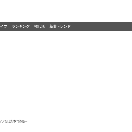
イフ
ランキング
推し活
新着トレンド
イバル読本”発売へ