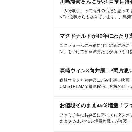
川島海荷さんと学ぶ 日常に潜
「人身取引」って海外の話だと思って
NSの投稿からも起きています。川島
マクドナルドが40年にわたり
ユニフォームの右袖には出場者のみに
ン」をつけて学童球児たちが頂点を目
森崎ウィン×向井康二“両片思
森崎ウィンと向井康二がW主演！映画『（L
OM STREAMで最速配信。究極のピュ
お値段そのまま45％増量！フ
ファミチキにお弁当にアイスも!?ファ
まま おかわり45％増量作戦」が今夏