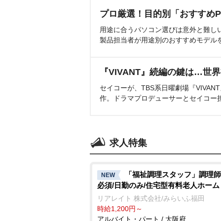
プロ厳選！目的別「おすすめP
用途に合うパソコン選びは意外と難し
製品担当者が用途別のおすすめモデル
『VIVANT』続編の鍵は…世
セイコーが、TBS系日曜劇場『VIVA
作。ドラマプロデューサーとセイコー
求人特集
「福祉調理スタッフ」調理師
NEW
必須/日勤のみ/住宅型有料老人ホーム
リアレイト 株式会社/みらいふ福田
時給1,200円～
アルバイト・パート / 大阪府