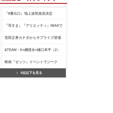
『8番出口』地上波初放送決定
『耳すま』『アリエッティ』IMAXで
窪田正孝カナダからサプライズ登場
&TEAM・K×綱啓永×樋口幸平（2）
映画『ゼッツ』イベントでジーク
6位以下を見る