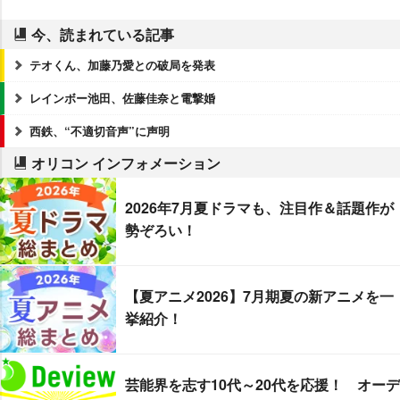
今、読まれている記事
テオくん、加藤乃愛との破局を発表
レインボー池田、佐藤佳奈と電撃婚
西鉄、“不適切音声”に声明
オリコン インフォメーション
2026年7月夏ドラマも、注目作＆話題作が
勢ぞろい！
【夏アニメ2026】7月期夏の新アニメを一
挙紹介！
芸能界を志す10代～20代を応援！ オーデ