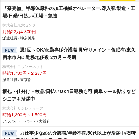
「寮完備」半導体原料の加工機械オペレーター/即入寮/製造・工
場/日勤/日払い/工場・製造
株式会社京栄センター
月給22万4,300円
派遣社員 / 神奈川県
週1回～OK/夜勤専従介護職 見守りメイン・仮眠有/東久
NEW
留米市内に勤務地多数 2カ月～長期
株式会社ニッソーネット
時給1,730円～2,287円
派遣社員 / 東京都
梱包・仕分け・検品/日払いOK1日勤務も可 簡単シール貼りなど
シニアも活躍中
株式会社サンレディース
時給1,200円～1,500円
アルバイト・パート / 大阪府
力仕事少なめの介護職/年齢不問/50代以上が活躍中/石狩
NEW