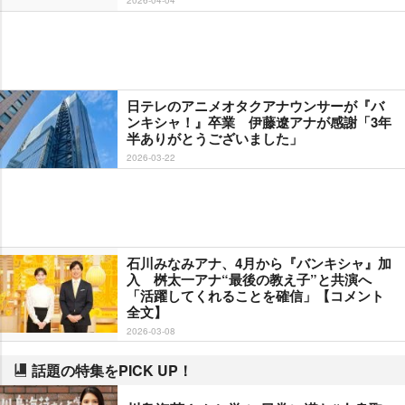
日テレのアニメオタクアナウンサーが『バ
ンキシャ！』卒業 伊藤遼アナが感謝「3年
半ありがとうございました」
2026-03-22
石川みなみアナ、4月から『バンキシャ』加
入 桝太一アナ“最後の教え子”と共演へ
「活躍してくれることを確信」【コメント
全文】
2026-03-08
話題の特集をPICK UP！