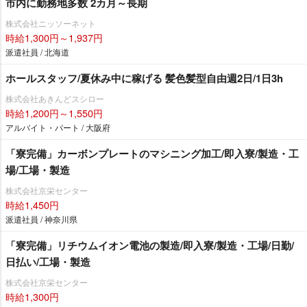
市内に勤務地多数 2カ月～長期
株式会社ニッソーネット
時給1,300円～1,937円
派遣社員 / 北海道
ホールスタッフ/夏休み中に稼げる 髪色髪型自由週2日/1日3h
株式会社あきんどスシロー
時給1,200円～1,550円
アルバイト・パート / 大阪府
「寮完備」カーボンプレートのマシニング加工/即入寮/製造・工
場/工場・製造
株式会社京栄センター
時給1,450円
派遣社員 / 神奈川県
「寮完備」リチウムイオン電池の製造/即入寮/製造・工場/日勤/
日払い/工場・製造
株式会社京栄センター
時給1,300円