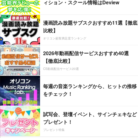
ィション・スクール情報はDeview
漫画読み放題サブスクおすすめ11選【徹底
比較】
オリコン顧客満足度ランキング
2026年動画配信サービスおすすめ40選
【徹底比較】
CS動画配信サービス20選
毎週の音楽ランキングから、ヒットの推移
をチェック！
試写会、登壇イベント、サインチェキなど
プレゼント！
プレゼント特集