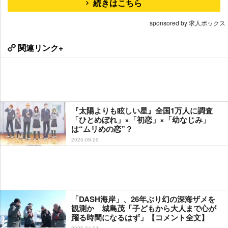
続きはこちら
sponsored by 求人ボックス
関連リンク+
『太陽よりも眩しい星』全国1万人に調査
「ひとめぼれ」×「初恋」×「幼なじみ」
は“ムリめの恋”？
2025-09-29
「DASH海岸」、26年ぶり幻の深海ザメを
観測か 城島茂「子どもから大人まで心が
躍る時間になるはず」【コメント全文】
2026-04-04