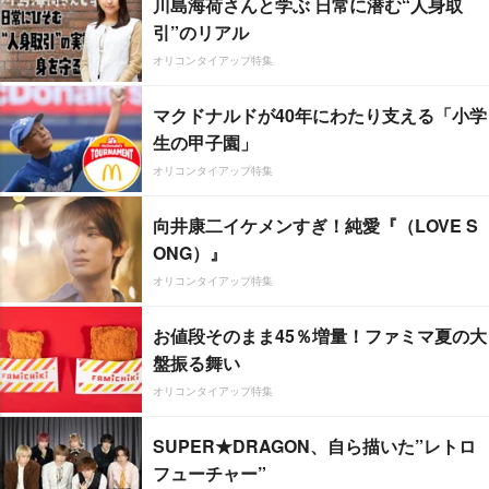
川島海荷さんと学ぶ 日常に潜む“人身取
引”のリアル
オリコンタイアップ特集
マクドナルドが40年にわたり支える「小学
生の甲子園」
オリコンタイアップ特集
向井康二イケメンすぎ！純愛『（LOVE S
ONG）』
オリコンタイアップ特集
お値段そのまま45％増量！ファミマ夏の大
盤振る舞い
オリコンタイアップ特集
SUPER★DRAGON、自ら描いた”レトロ
フューチャー”