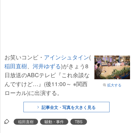
お笑いコンビ・
アインシュタイン
(
稲田直樹
、
河井ゆずる
)がきょう8
日放送のABCテレビ『これ余談な
んですけど…』(後11:00～ ※関西
拡大する
ローカル)に出演する。
記事全文・写真を大きく見る
稲田直樹
騒動・事件
TBS