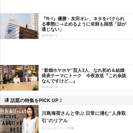
『R-1』優勝・友田オレ、ネタをパクられ
る事態に→止めるように依頼も困惑「話が
通じない」
2025-06-12
“新婚ホヤホヤ”芸人3人、なれ初め＆結婚
発表テーマにトーク 今夜放送『これ余談
なんですけど…』
2026-02-18
話題の特集をPICK UP！
川島海荷さんと学ぶ 日常に潜む“人身取
引”のリアル
オリコンタイアップ特集