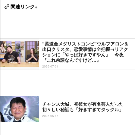
関連リンク+
“柔道金メダリストコンビ”ウルフアロン＆
出口クリスタ、恋愛事情は全把握→リアク
ションに「やっぱ好きですやん」 今夜
『これ余談なんですけど…』
2026-07-01
チャンス大城、初彼女が有名芸人だった
初々しい秘話も「好きすぎてタックル」
2025-05-15