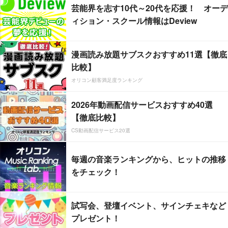
芸能界を志す10代～20代を応援！ オーデ
ィション・スクール情報はDeview
漫画読み放題サブスクおすすめ11選【徹底
比較】
オリコン顧客満足度ランキング
2026年動画配信サービスおすすめ40選
【徹底比較】
CS動画配信サービス20選
毎週の音楽ランキングから、ヒットの推移
をチェック！
試写会、登壇イベント、サインチェキなど
プレゼント！