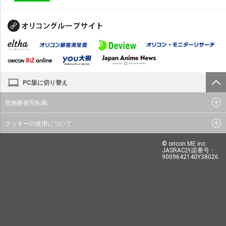
PC版に切り替え
禁無断複写転載
クッキーの使用について
© oricon ME inc.
JASRAC許諾番号：
9009642140Y38026