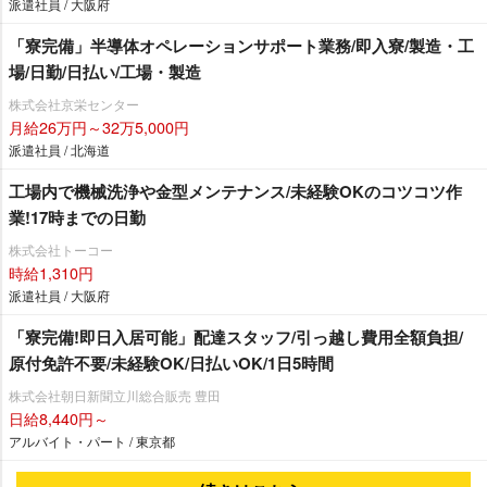
派遣社員 / 大阪府
「寮完備」半導体オペレーションサポート業務/即入寮/製造・工
場/日勤/日払い/工場・製造
株式会社京栄センター
月給26万円～32万5,000円
派遣社員 / 北海道
工場内で機械洗浄や金型メンテナンス/未経験OKのコツコツ作
業!17時までの日勤
株式会社トーコー
時給1,310円
派遣社員 / 大阪府
「寮完備!即日入居可能」配達スタッフ/引っ越し費用全額負担/
原付免許不要/未経験OK/日払いOK/1日5時間
株式会社朝日新聞立川総合販売 豊田
日給8,440円～
アルバイト・パート / 東京都