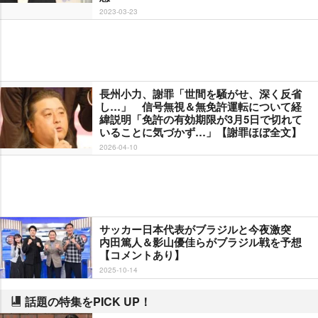
2023-03-23
長州小力、謝罪「世間を騒がせ、深く反省
し…」 信号無視＆無免許運転について経
緯説明「免許の有効期限が3月5日で切れて
いることに気づかず…」【謝罪ほぼ全文】
2026-04-10
サッカー日本代表がブラジルと今夜激突
内田篤人＆影山優佳らがブラジル戦を予想
【コメントあり】
2025-10-14
話題の特集をPICK UP！