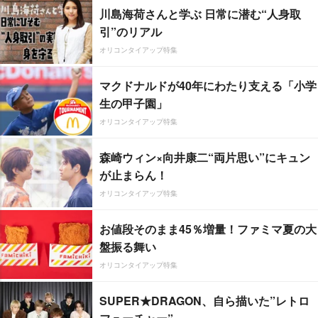
川島海荷さんと学ぶ 日常に潜む“人身取
引”のリアル
オリコンタイアップ特集
マクドナルドが40年にわたり支える「小学
生の甲子園」
オリコンタイアップ特集
森崎ウィン×向井康二“両片思い”にキュン
が止まらん！
オリコンタイアップ特集
お値段そのまま45％増量！ファミマ夏の大
盤振る舞い
オリコンタイアップ特集
SUPER★DRAGON、自ら描いた”レトロ