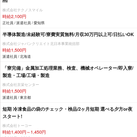
mi
株式会社テクノスマイル
時給2,100円
正社員 / 派遣社員 / 愛知県
半導体製造/未経験可/寮費実質無料/月収30万円以上可/日払いOK
株式会社ジャパンクリエイト北日本事業統括部
時給1,500円
派遣社員 / 北海道
「寮完備」金属加工処理業務、検査、機械オペレーター/即入寮/
製造・工場/工場・製造
株式会社京栄センター
時給1,500円
派遣社員 / 東京都
短期 冷凍食品の袋のチェック・検品/2ヶ月短期 選べる夕方or夜
スタート!
株式会社トーコー
時給1,400円～1,450円