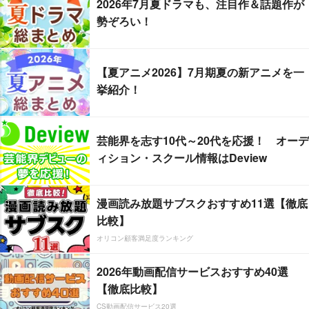
2026年7月夏ドラマも、注目作＆話題作が
勢ぞろい！
【夏アニメ2026】7月期夏の新アニメを一
挙紹介！
芸能界を志す10代～20代を応援！ オーデ
ィション・スクール情報はDeview
漫画読み放題サブスクおすすめ11選【徹底
比較】
オリコン顧客満足度ランキング
2026年動画配信サービスおすすめ40選
【徹底比較】
CS動画配信サービス20選