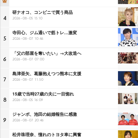
研ナオコ、コンビニで買う商品
4
2026-08-05 15:10
寺田心、ジム通いで筋トレ…激変
5
2026-08-07 10:46
「父の部屋を奪いたい」→大改造へ
6
2026-08-07 07:00
島津亜矢、葛藤抱えつつ熊本に支援
7
2026-08-07 11:50
15歳で当時27歳の夫に一目惚れ
8
2026-08-05 16:09
ジャンボ、池田の結婚報告に感激
9
2026-08-07 20:46
松井珠理奈、憧れのトヨタ車に興奮