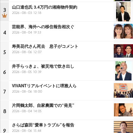
山口達也氏 3.4万円の湘南物件契約
3
2026-08-03 12:18
芸能界、海外への移住報告相次ぐ
4
2026-08-04 19:53
寿美花代さん死去 息子がコメント
5
2026-08-06 12:07
井手らっきょ、被災地で炊き出し
6
2026-08-05 10:39
VIVANTリアルイベントに堺雅人ら
7
2026-08-06 18:00
片岡鶴太郎、自家農園での“発見”
8
2026-08-04 14:05
さらば森田“愛車トラブル”を報告
9
2026-08-06 15:44