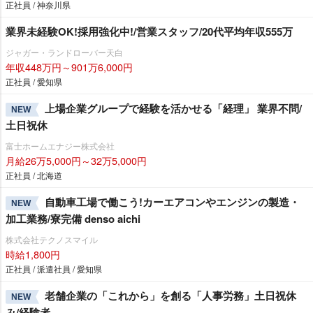
正社員 / 神奈川県
業界未経験OK!採用強化中!/営業スタッフ/20代平均年収555万
ジャガー・ランドローバー天白
年収448万円～901万6,000円
正社員 / 愛知県
上場企業グループで経験を活かせる「経理」 業界不問/
NEW
土日祝休
富士ホームエナジー株式会社
月給26万5,000円～32万5,000円
正社員 / 北海道
自動車工場で働こう!カーエアコンやエンジンの製造・
NEW
加工業務/寮完備 denso aichi
株式会社テクノスマイル
時給1,800円
正社員 / 派遣社員 / 愛知県
老舗企業の「これから」を創る「人事労務」土日祝休
NEW
み/経験者