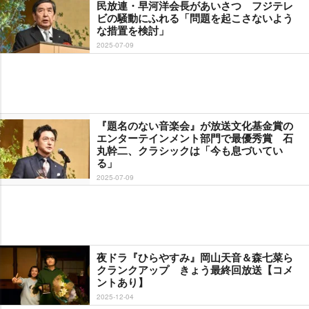
民放連・早河洋会長があいさつ フジテレ
ビの騒動にふれる「問題を起こさないよう
な措置を検討」
2025-07-09
『題名のない音楽会』が放送文化基金賞の
エンターテインメント部門で最優秀賞 石
丸幹二、クラシックは「今も息づいてい
る」
2025-07-09
夜ドラ『ひらやすみ』岡山天音＆森七菜ら
クランクアップ きょう最終回放送【コメ
ントあり】
2025-12-04