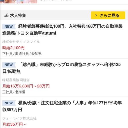
求人特集
さらに見る
経験者急募!時給2,100円、入社特典168万円の自動車製
NEW
造業務/トヨタ自動車/tutumi
株式会社テクノスマイル
時給2,100円
正社員 / 派遣社員 / 愛知県
「総合職」未経験からプロの農協スタッフへ/年休125
NEW
日/転勤無
峰延農業協同組合
月給16万6,630円～28万円
正社員 / 北海道
横浜/分譲・注文住宅企業の「人事」年休127日/平均年
NEW
収857万円
フォーライフ株式会社
月給35万円～