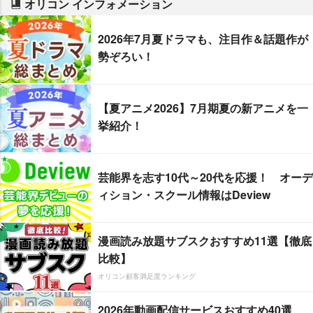
オリコン インフォメーション
2026年7月夏ドラマも、注目作＆話題作が
勢ぞろい！
【夏アニメ2026】7月期夏の新アニメを一
挙紹介！
芸能界を志す10代～20代を応援！ オーデ
ィション・スクール情報はDeview
漫画読み放題サブスクおすすめ11選【徹底
比較】
オリコン顧客満足度ランキング
2026年動画配信サービスおすすめ40選