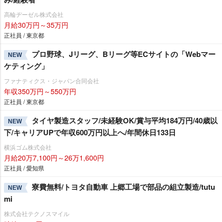
高輪ヂーゼル株式会社
月給30万円～35万円
正社員 / 東京都
プロ野球、Jリーグ、Bリーグ等ECサイトの「Webマー
NEW
ケティング」
ファナティクス・ジャパン合同会社
年収350万円～550万円
正社員 / 東京都
タイヤ製造スタッフ/未経験OK/賞与平均184万円/40歳以
NEW
下/キャリアUPで年収600万円以上へ/年間休日133日
横浜ゴム株式会社
月給20万7,100円～26万1,600円
正社員 / 愛知県
寮費無料/トヨタ自動車 上郷工場で部品の組立製造/tutu
NEW
mi
株式会社テクノスマイル