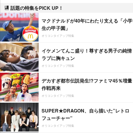
話題の特集をPICK UP！
マクドナルドが40年にわたり支える「小学
生の甲子園」
オリコンタイアップ特集
イケメンてんこ盛り！尊すぎる男子の純情
ラブに胸キュン
オリコンタイアップ特集
デカすぎ都市伝説発生!?ファミマ45％増量
作戦再来
オリコンタイアップ特集
SUPER★DRAGON、自ら描いた”レトロ
フューチャー”
オリコンタイアップ特集