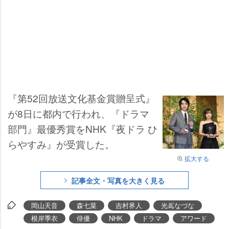
『第52回放送文化基金賞贈呈式』
が8日に都内で行われ、『ドラマ
部門』最優秀賞をNHK『夜ドラ ひ
らやすみ』が受賞した。
拡大する
記事全文・写真を大きく見る
岡山天音
森七菜
吉村界人
光嶌なづな
根岸季衣
俳優
NHK
ドラマ
アワード