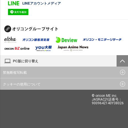
LINEアカウントメディア
PC版に切り替え
禁無断複写転載
クッキーの使用について
© oricon ME inc.
JASRAC許諾番号：
9009642140Y38026