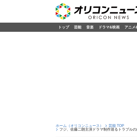
トップ
芸能
音楽
ドラマ&映画
アニメ
ホーム（オリコンニュース）
芸能 TOP
フジ、佐藤二朗主演ドラマ制作巡るトラブルの