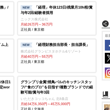
務」/
「経理」年休123日/残業月10h程/賞
NEW
与年2回/経験者採用
ニックス株式会社
月給26万円～36万円
正社員 / 東京都
最
イム上
「経理財務担当部長・担当課長」
NEW
株式会社グランビスタホテル&リゾート
月給40万円～55万円
正社員 / 東京都
/休日1
グランプリ金賞!焼鳥バルのキッチンスタッ
定wor
フ/“食のプロ”を目指す!複数ブランドでの経
験可能/賞与年3回
いただきコッコちゃん 北8条店
月給34万6,350円～45万5,000円
正社員 / 北海道