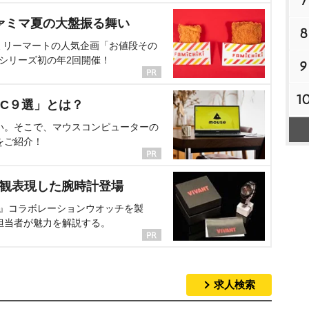
7
ァミマ夏の大盤振る舞い
8
ミリーマートの人気企画「お値段その
、シリーズ初の年2回開催！
9
1
C９選」とは？
い。そこで、マウスコンピューターの
をご紹介！
界観表現した腕時計登場
NT』コラボレーションウオッチを製
担当者が魅力を解説する。
求人検索