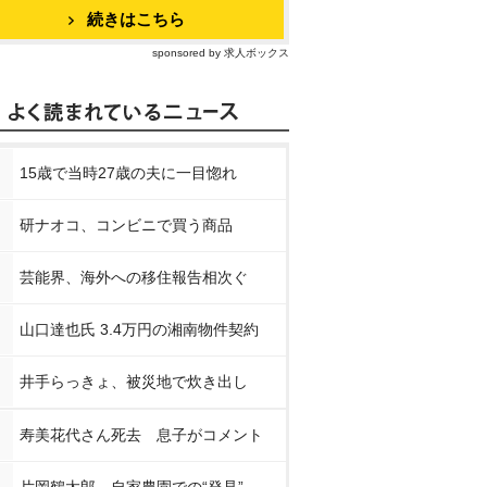
続きはこちら
sponsored by 求人ボックス
15歳で当時27歳の夫に一目惚れ
研ナオコ、コンビニで買う商品
芸能界、海外への移住報告相次ぐ
山口達也氏 3.4万円の湘南物件契約
井手らっきょ、被災地で炊き出し
寿美花代さん死去 息子がコメント