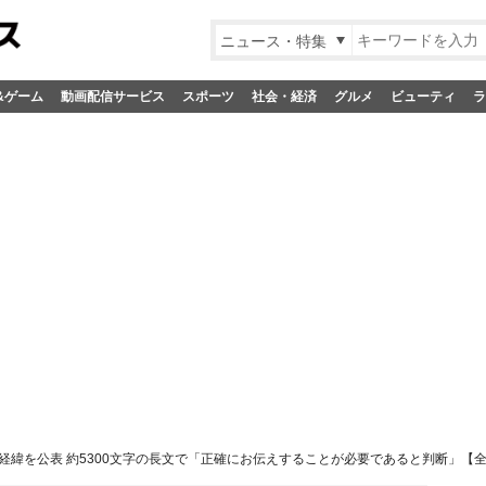
ニュース・特集
&ゲーム
動画配信サービス
スポーツ
社会・経済
グルメ
ビューティ
ラ
経緯を公表 約5300文字の長文で「正確にお伝えすることが必要であると判断」【