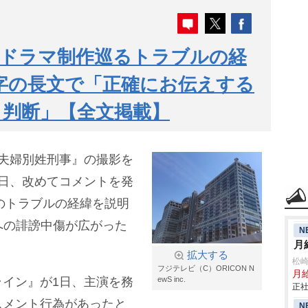
演ドラマ制作巡るトラブルの経
0文字の長文で「正確にお伝えする
と判断」【全文掲載】
夫婦別姓刑事』の撮影を
日、改めてコメントを発
連のトラブルの経緯を説明
への誹謗中傷が広がった
N
月
拡大する
松
フジテレビ（C）ORICON N
月給
イン』が1日、主演を務
ewS inc.
正社
スメント行為があったと
N