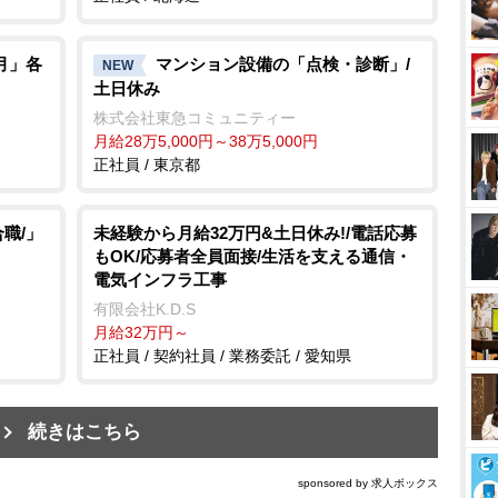
月」各
マンション設備の「点検・診断」/
NEW
土日休み
株式会社東急コミュニティー
月給28万5,000円～38万5,000円
正社員 / 東京都
職/」
未経験から月給32万円&土日休み!/電話応募
もOK/応募者全員面接/生活を支える通信・
電気インフラ工事
有限会社K.D.S
月給32万円～
正社員 / 契約社員 / 業務委託 / 愛知県
続きはこちら
sponsored by 求人ボックス