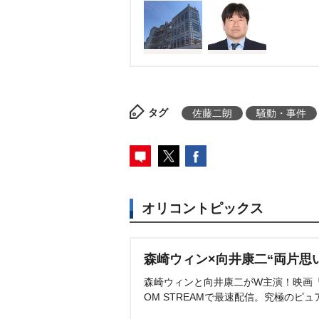
タグ
佐藤二朗
騒動・事件
オリコントピックス
森崎ウィン×向井康二“両片思
森崎ウィンと向井康二がW主演！映画『（L
OM STREAMで最速配信。究極のピュ