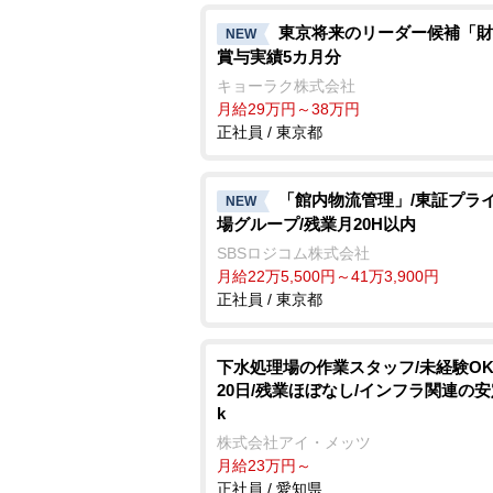
東京将来のリーダー候補「財
NEW
賞与実績5カ月分
キョーラク株式会社
月給29万円～38万円
正社員 / 東京都
「館内物流管理」/東証プラ
NEW
場グループ/残業月20H以内
SBSロジコム株式会社
月給22万5,500円～41万3,900円
正社員 / 東京都
下水処理場の作業スタッフ/未経験OK
20日/残業ほぼなし/インフラ関連の安
k
株式会社アイ・メッツ
月給23万円～
正社員 / 愛知県