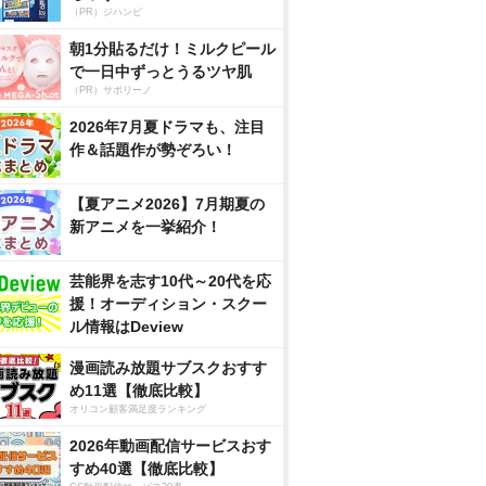
（PR）ジハンピ
朝1分貼るだけ！ミルクピール
で一日中ずっとうるツヤ肌
（PR）サボリーノ
2026年7月夏ドラマも、注目
作＆話題作が勢ぞろい！
【夏アニメ2026】7月期夏の
新アニメを一挙紹介！
芸能界を志す10代～20代を応
援！オーディション・スクー
ル情報はDeview
漫画読み放題サブスクおすす
め11選【徹底比較】
オリコン顧客満足度ランキング
2026年動画配信サービスおす
すめ40選【徹底比較】