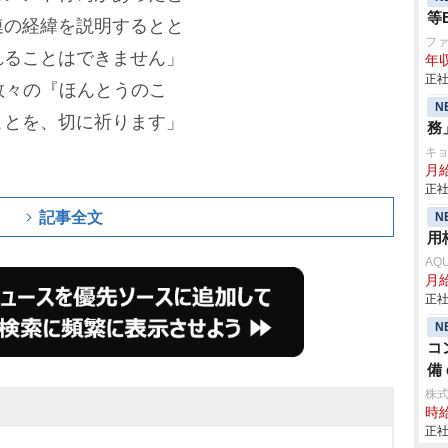
等
連の経緯を説明するとと
フ
れることはできません」
年収
正社
数々の『ほんとうのこ
N
ことを、切に祈ります」
務
キ
月
正社
記事全文
N
用
AQ
月
正社
N
コ
備 
株
時給
正社