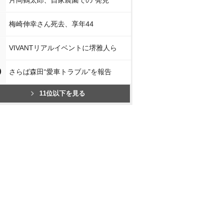
片岡鶴太郎、自家農園での“発見”
梅崎伸幸さん死去、享年44
VIVANTリアルイベントに堺雅人ら
0
さらば森田“愛車トラブル”を報告
11位以下を見る