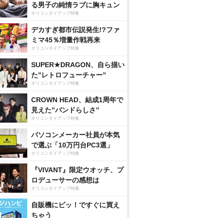
る男子の純情ラブに胸キュン
オリコンタイアップ特集
デカすぎ都市伝説発生!?ファ
ミマ45％増量作戦再来
オリコンタイアップ特集
SUPER★DRAGON、自ら描い
た”レトロフューチャー”
オリコンタイアップ特集
CROWN HEAD、結成1周年で
見えた”バンドらしさ”
オリコンタイアップ特集
パソコンメーカー社員が本気
で選ぶ「10万円台PC3選」
オリコンタイアップ特集
『VIVANT』限定ウオッチ、プ
ロデューサーの感想は
オリコンタイアップ特集
自販機にピッ！ですぐに買え
ちゃう