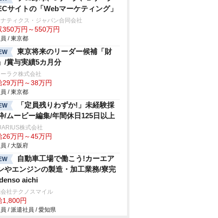
ECサイトの「Webマーケティング」
ァナティクス・ジャパン合同会社
350万円～550万円
員 / 東京都
東京将来のリーダー候補「財
EW
」/賞与実績5カ月分
ョーラク株式会社
給29万円～38万円
員 / 東京都
「定員残りわずか!」未経験採
EW
枠/ムービー編集/年間休日125日以上
UARIUS株式会社
給26万円～45万円
員 / 大阪府
自動車工場で働こう!カーエア
EW
ンやエンジンの製造・加工業務/寮完
denso aichi
式会社テクノスマイル
1,800円
員 / 派遣社員 / 愛知県