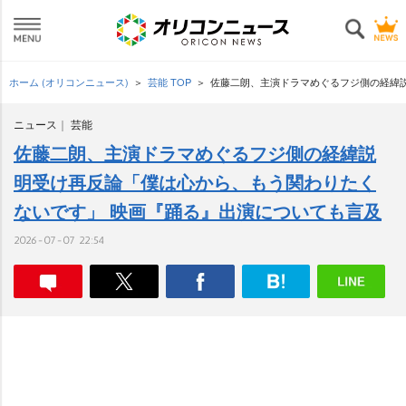
ホーム (オリコンニュース)
芸能 TOP
佐藤二朗、主演ドラマめぐるフジ側の経緯
ニュース
芸能
佐藤二朗、主演ドラマめぐるフジ側の経緯説
明受け再反論「僕は心から、もう関わりたく
ないです」 映画『踊る』出演についても言及
2026-07-07 22:54