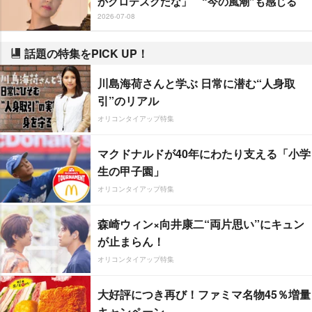
かグロテスクだな」 “今の風潮”も感じる
2026-07-08
話題の特集をPICK UP！
川島海荷さんと学ぶ 日常に潜む“人身取
引”のリアル
オリコンタイアップ特集
マクドナルドが40年にわたり支える「小学
生の甲子園」
オリコンタイアップ特集
森崎ウィン×向井康二“両片思い”にキュン
が止まらん！
オリコンタイアップ特集
大好評につき再び！ファミマ名物45％増量
キャンペーン