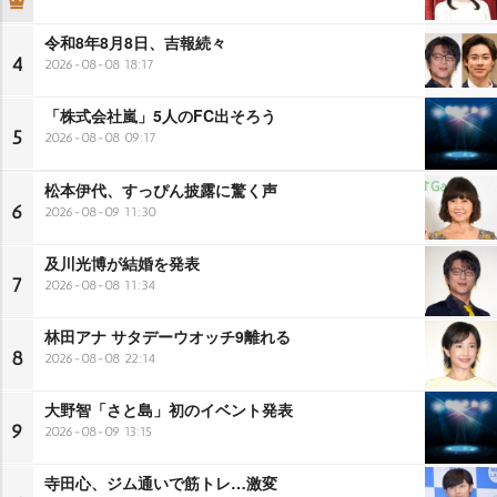
令和8年8月8日、吉報続々
4
2026-08-08 18:17
「株式会社嵐」5人のFC出そろう
5
2026-08-08 09:17
松本伊代、すっぴん披露に驚く声
6
2026-08-09 11:30
及川光博が結婚を発表
7
2026-08-08 11:34
林田アナ サタデーウオッチ9離れる
8
2026-08-08 22:14
大野智「さと島」初のイベント発表
9
2026-08-09 13:15
寺田心、ジム通いで筋トレ…激変