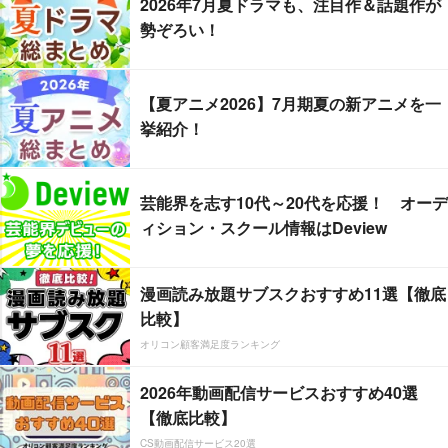
2026年7月夏ドラマも、注目作＆話題作が
勢ぞろい！
【夏アニメ2026】7月期夏の新アニメを一
挙紹介！
芸能界を志す10代～20代を応援！ オーデ
ィション・スクール情報はDeview
漫画読み放題サブスクおすすめ11選【徹底
比較】
オリコン顧客満足度ランキング
2026年動画配信サービスおすすめ40選
【徹底比較】
CS動画配信サービス20選