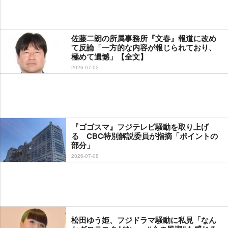
佐藤二朗の所属事務所『文春』報道に改め
て反論「一方的な内容が報じられており、
極めて遺憾」【全文】
2026-07-02
『ゴゴスマ』フジテレビ騒動を取り上げ
る CBC特別解説委員が指摘「ポイントの
部分」
2026-07-08
松田ゆう姫、フジドラマ騒動に私見「なん