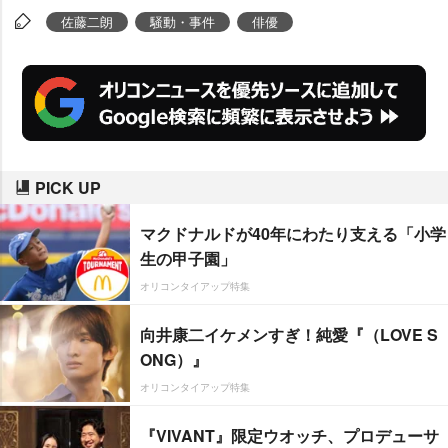
佐藤二朗
騒動・事件
俳優
PICK UP
マクドナルドが40年にわたり支える「小学
生の甲子園」
オリコンタイアップ特集
向井康二イケメンすぎ！純愛『（LOVE S
ONG）』
オリコンタイアップ特集
『VIVANT』限定ウオッチ、プロデューサ