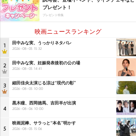
プレゼント！
プレゼント特集
映画ニュースランキング
田中みな実、うっかりネタバレ
1
2026-08-05 15:32
田中みな実、妊娠発表後初の公の場
2
2026-08-05 14:41
細田佳央太演じる涼は“現代の彰”
3
2026-08-05 10:00
黒木瞳、西岡徳馬、吉田羊が出演
4
2026-08-06 10:00
映画泥棒、サラっと“本名”明かす
5
2026-08-05 15:06