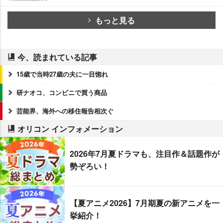
もっと見る
今、読まれている記事
15歳で当時27歳の夫に一目惚れ
研ナオコ、コンビニで買う商品
芸能界、海外への移住報告相次ぐ
オリコン インフォメーション
2026年7月夏ドラマも、注目作＆話題作が
勢ぞろい！
【夏アニメ2026】7月期夏の新アニメを一
挙紹介！