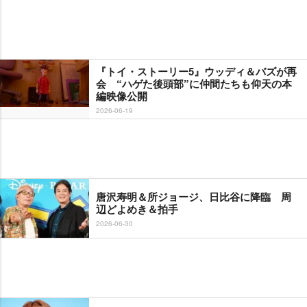
『トイ・ストーリー5』ウッディ＆バズが再
会 “ハゲた後頭部”に仲間たちも仰天の本
編映像公開
2026-06-19
唐沢寿明＆所ジョージ、日比谷に降臨 周
辺どよめき＆拍手
2026-06-30