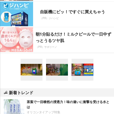
自販機にピッ！ですぐに買えちゃう
（PR）ジハンピ
朝1分貼るだけ！ミルクピールで一日中ず
っとうるツヤ肌
（PR）サボリーノ
新着トレンド
茶葉で一目瞭然の浸透力！味の違いに衝撃を受ける水と
は
オリコンタイアップ特集