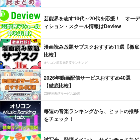
芸能界を志す10代～20代を応援！ オーデ
ィション・スクール情報はDeview
漫画読み放題サブスクおすすめ11選【徹底
比較】
オリコン顧客満足度ランキング
2026年動画配信サービスおすすめ40選
【徹底比較】
CS動画配信サービス20選
毎週の音楽ランキングから、ヒットの推移
をチェック！
試写会、登壇イベント、サインチェキなど