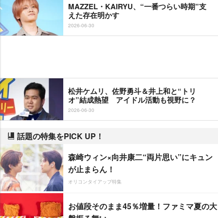
MAZZEL・KAIRYU、“一番つらい時期”支
えた存在明かす
2026-06-30
松井ケムリ、佐野勇斗＆井上和と“トリ
オ”結成熱望 アイドル活動も視野に？
2026-06-30
話題の特集をPICK UP！
森崎ウィン×向井康二“両片思い”にキュン
が止まらん！
オリコンタイアップ特集
お値段そのまま45％増量！ファミマ夏の大