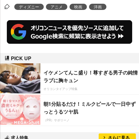
ディズニー
アニメ
映画
洋画
PICK UP
イケメンてんこ盛り！尊すぎる男子の純情
ラブに胸キュン
オリコンタイアップ特集
朝1分貼るだけ！ミルクピールで一日中ず
っとうるツヤ肌
（PR）サボリーノ
求人特集
さらに見る