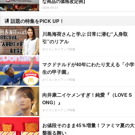
な商品の価格改定例】
2026-05-31
話題の特集をPICK UP！
川島海荷さんと学ぶ 日常に潜む“人身取
引”のリアル
オリコンタイアップ特集
マクドナルドが40年にわたり支える「小学
生の甲子園」
オリコンタイアップ特集
向井康二イケメンすぎ！純愛『（LOVE S
ONG）』
オリコンタイアップ特集
お値段そのまま45％増量！ファミマ夏の大
盤振る舞い