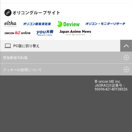
PC版に切り替え
禁無断複写転載
クッキーの使用について
© oricon ME inc.
JASRAC許諾番号：
9009642140Y38026