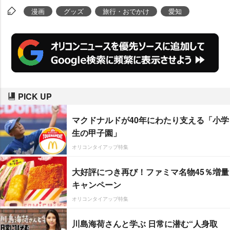
漫画
グッズ
旅行・おでかけ
愛知
PICK UP
マクドナルドが40年にわたり支える「小学
生の甲子園」
オリコンタイアップ特集
大好評につき再び！ファミマ名物45％増量
キャンペーン
オリコンタイアップ特集
川島海荷さんと学ぶ 日常に潜む“人身取