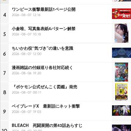
ワンピース衝撃最新話1ページ公開
4
2026-08-07 12:16
小倉唯、写真集表紙4パターン解禁
5
2026-08-07 10:18
ちいかわ役“気づき”の違いを意識
6
2026-08-07 12:00
漫画雑誌の付録巡り各社対応続く
7
2026-08-06 19:20
『ポケモン公式ぜんこく図鑑』発売
8
2026-08-07 00:11
ベイブレードX 最新話にネット衝撃
9
2026-08-07 19:03
BLEACH 死闘展開の第43話あらすじ
2026-08-07 20:00