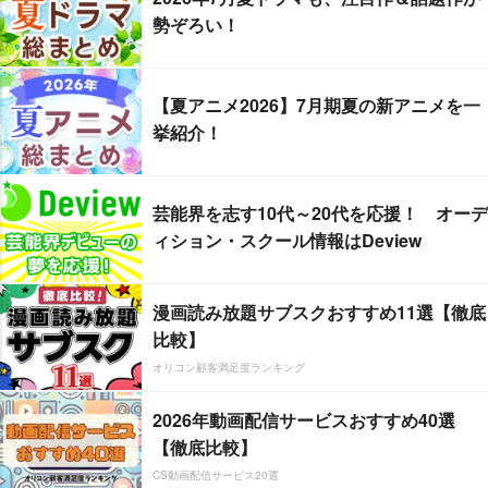
勢ぞろい！
【夏アニメ2026】7月期夏の新アニメを一
挙紹介！
芸能界を志す10代～20代を応援！ オーデ
ィション・スクール情報はDeview
漫画読み放題サブスクおすすめ11選【徹底
比較】
オリコン顧客満足度ランキング
2026年動画配信サービスおすすめ40選
【徹底比較】
CS動画配信サービス20選