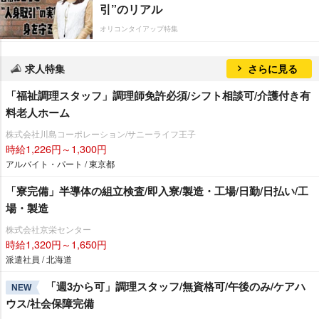
引”のリアル
オリコンタイアップ特集
求人特集
さらに見る
「福祉調理スタッフ」調理師免許必須/シフト相談可/介護付き有
料老人ホーム
株式会社川島コーポレーション/サニーライフ王子
時給1,226円～1,300円
アルバイト・パート / 東京都
「寮完備」半導体の組立検査/即入寮/製造・工場/日勤/日払い/工
場・製造
株式会社京栄センター
時給1,320円～1,650円
派遣社員 / 北海道
「週3から可」調理スタッフ/無資格可/午後のみ/ケアハ
NEW
ウス/社会保障完備