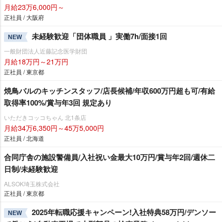
月給23万6,000円～
正社員 / 大阪府
未経験歓迎「団体職員 」実働7h/面接1回
NEW
一般財団法人近藤記念医学財団
月給18万円～21万円
正社員 / 東京都
焼鳥バルのキッチンスタッフ/店長候補/年収600万円超も可/有給
取得率100%/賞与年3回 規定あり
いただきコッコちゃん 北1条店
月給34万6,350円～45万5,000円
正社員 / 北海道
合同庁舎の施設警備員/入社祝い金最大10万円/賞与年2回/週休二
日制/未経験歓迎
ALSOK埼玉株式会社
正社員 / 東京都
2025年転職応援キャンペーン!入社特典58万円/デンソー
NEW