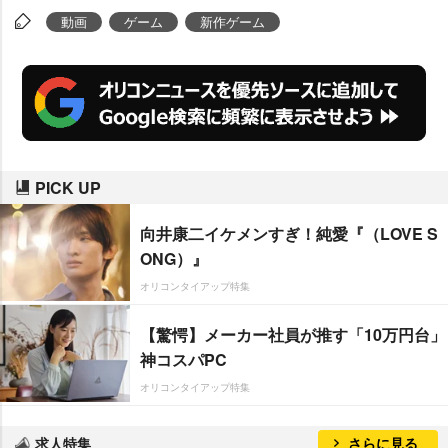
動画
ゲーム
新作ゲーム
PICK UP
向井康二イケメンすぎ！純愛『（LOVE S
ONG）』
オリコンタイアップ特集
【驚愕】メーカー社員が推す「10万円台」
神コスパPC
オリコンタイアップ特集
求人特集
さらに見る