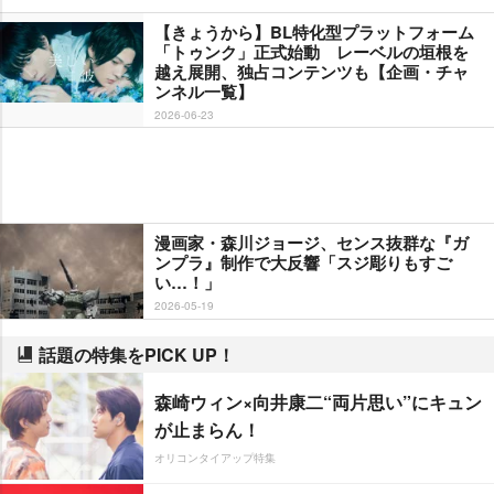
【きょうから】BL特化型プラットフォーム
「トゥンク」正式始動 レーベルの垣根を
越え展開、独占コンテンツも【企画・チャ
ンネル一覧】
2026-06-23
漫画家・森川ジョージ、センス抜群な『ガ
ンプラ』制作で大反響「スジ彫りもすご
い…！」
2026-05-19
話題の特集をPICK UP！
森崎ウィン×向井康二“両片思い”にキュン
が止まらん！
オリコンタイアップ特集