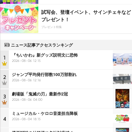
試写会、登壇イベント、サインチェキなど
プレゼント！
プレゼント特集
ニュース記事アクセスランキング
『ちいかわ』新グッズ説明文に恐怖
1
2026-08-06 12:15
ジャンプ平均発行部数100万部割れ
2
2026-08-06 12:16
劇場版「鬼滅の刃」最新作2冠
3
2026-08-06 04:00
ミュージカル・ケロロ音楽担当降板
4
2026-08-04 18:15