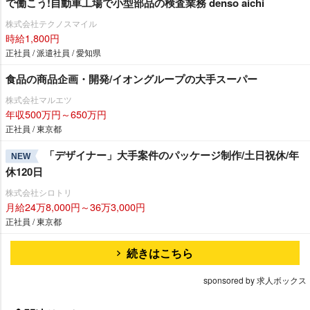
で働こう!自動車工場で小型部品の検査業務 denso aichi
株式会社テクノスマイル
時給1,800円
正社員 / 派遣社員 / 愛知県
食品の商品企画・開発/イオングループの大手スーパー
株式会社マルエツ
年収500万円～650万円
正社員 / 東京都
「デザイナー」大手案件のパッケージ制作/土日祝休/年
NEW
休120日
株式会社シロトリ
月給24万8,000円～36万3,000円
正社員 / 東京都
続きはこちら
sponsored by 求人ボックス