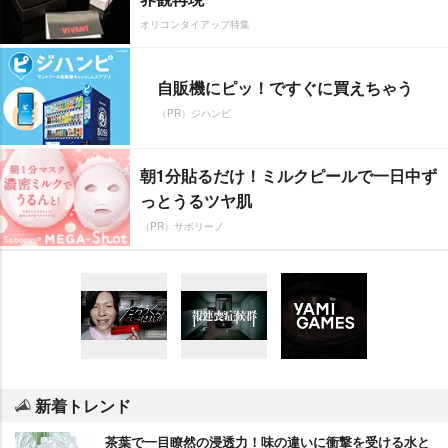
オリコンタイアップ特集
自販機にピッ！ですぐに買えちゃう
（PR）ジハンピ
朝1分貼るだけ！ミルクピールで一日中ず
っとうるツヤ肌
（PR）サボリーノ
新着トレンド
茶葉で一目瞭然の浸透力！味の違いに衝撃を受ける水と