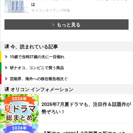
は
オリコンタイアップ特集
もっと見る
今、読まれている記事
15歳で当時27歳の夫に一目惚れ
研ナオコ、コンビニで買う商品
芸能界、海外への移住報告相次ぐ
オリコン インフォメーション
2026年7月夏ドラマも、注目作＆話題作が
勢ぞろい！