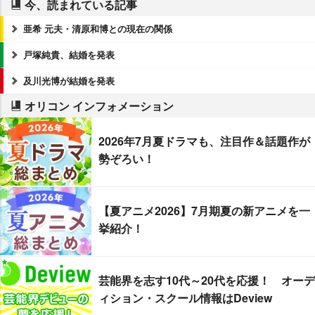
今、読まれている記事
亜希 元夫・清原和博との現在の関係
戸塚純貴、結婚を発表
及川光博が結婚を発表
オリコン インフォメーション
2026年7月夏ドラマも、注目作＆話題作が
勢ぞろい！
【夏アニメ2026】7月期夏の新アニメを一
挙紹介！
芸能界を志す10代～20代を応援！ オーデ
ィション・スクール情報はDeview