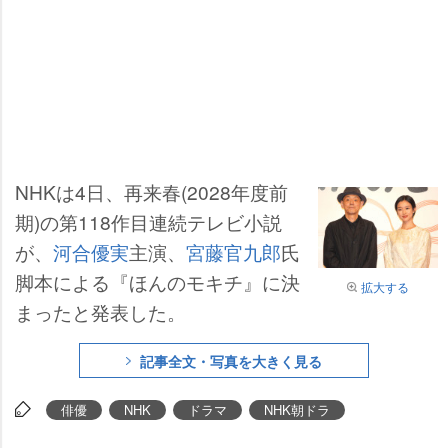
NHKは4日、再来春(2028年度前
期)の第118作目連続テレビ小説
が、
河合優実
主演、
宮藤官九郎
氏
脚本による『ほんのモキチ』に決
拡大する
まったと発表した。
記事全文・写真を大きく見る
俳優
NHK
ドラマ
NHK朝ドラ