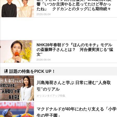
響「いつか主演やると思ってたけど早かっ
たね」 クドカンとのタッグにも期待続々
2026-06-04
NHK28年春朝ドラ『ほんのモキチ』モデル
の斎藤輝子さんとは？ 河合優実演じる“猛
女”
2026-06-04
話題の特集をPICK UP！
川島海荷さんと学ぶ 日常に潜む“人身取
引”のリアル
オリコンタイアップ特集
マクドナルドが40年にわたり支える「小学
生の甲子園」