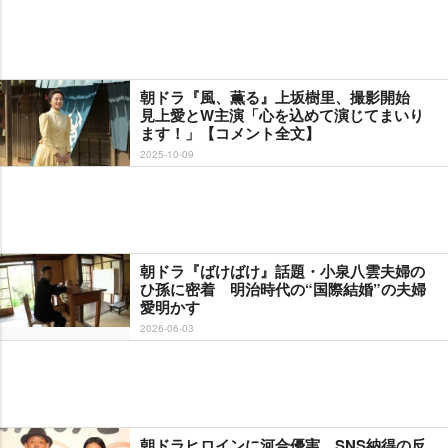
朝ドラ『風、薫る』上坂樹里、撮影開始
見上愛とW主演「心を込めて演じてまいり
ます！」【コメント全文】
2025-10-09
朝ドラ『ばけばけ』話題・小泉八雲夫婦の
ひ孫に密着 明治時代の“国際結婚”の夫婦
愛明かす
2026-06-03
朝ドラヒロインに河合優実、SNS納得の反