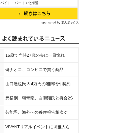
バイト・パート / 北海道
続きはこちら
sponsored by 求人ボックス
15歳で当時27歳の夫に一目惚れ
研ナオコ、コンビニで買う商品
山口達也氏 3.4万円の湘南物件契約
元横綱・朝青龍、白鵬翔氏と再会2S
芸能界、海外への移住報告相次ぐ
VIVANTリアルイベントに堺雅人ら