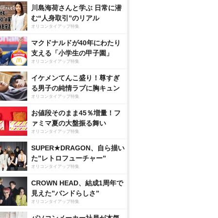
川島海荷さんと学ぶ 日常に潜
む“人身取引”のリアル
オリコンタイアップ特集
マクドナルドが40年にわたり
支える「小学生の甲子園」
オリコンタイアップ特集
イケメンてんこ盛り！尊すぎ
る男子の純情ラブに胸キュン
オリコンタイアップ特集
お値段そのまま45％増量！フ
ァミマ夏の大盤振る舞い
オリコンタイアップ特集
SUPER★DRAGON、自ら描い
た”レトロフューチャー”
オリコンタイアップ特集
CROWN HEAD、結成1周年で
見えた”バンドらしさ”
オリコンタイアップ特集