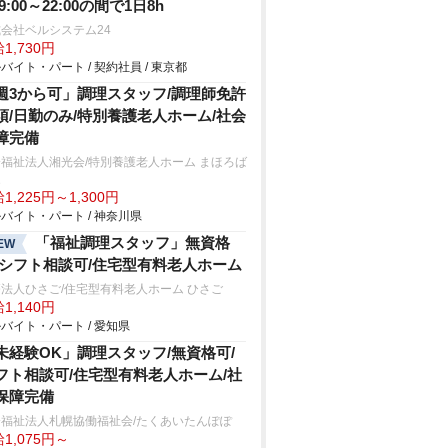
9:00～22:00の間で1日8h
会社ベルシステム24
1,730円
バイト・パート / 契約社員 / 東京都
週3から可」調理スタッフ/調理師免許
須/日勤のみ/特別養護老人ホーム/社会
障完備
福祉法人湘光会/特別養護老人ホーム まほろば
家
1,225円～1,300円
バイト・パート / 神奈川県
「福祉調理スタッフ」無資格
EW
/シフト相談可/住宅型有料老人ホーム
法人ひさご/住宅型有料老人ホーム ひさご
1,140円
バイト・パート / 愛知県
未経験OK」調理スタッフ/無資格可/
フト相談可/住宅型有料老人ホーム/社
保障完備
会福祉法人札幌協働福祉会/たくあいたんぽぽ
1,075円～