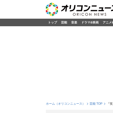
トップ
芸能
音楽
ドラマ&映画
アニメ
ホーム（オリコンニュース）
芸能 TOP
『笑