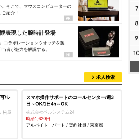
い。そこで、マウスコンピューターの
7
をご紹介！
8
界観表現した腕時計登場
9
NT』コラボレーションウオッチを製
担当者が魅力を解説する。
1
求人検索
可/シ
スマホ操作サポートのコールセンター/週3
日～OK/1日4h～OK
株式会社ベルシステム24
 松屋
時給1,620円
アルバイト・パート / 契約社員 / 東京都