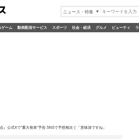
ニュース・特集
&ゲーム
動画配信サービス
スポーツ
社会・経済
グルメ
ビューティ
ラ
点』公式Xで“重大発表”予告 SNSで予想相次ぐ「意味深ですね」