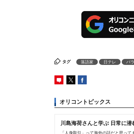
タグ
落語家
日テレ
バ
オリコントピックス
川島海荷さんと学ぶ 日常に潜
「人身取引」って海外の話だと思って