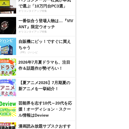
パソコンメーカー社員が本気
で選ぶ「10万円台PC3選」
オリコンタイアップ特集
一番似合う登場人物は…『VIV
ANT』限定ウオッチ
オリコンタイアップ特集
自販機にピッ！ですぐに買え
ちゃう
（PR）ジハンピ
2026年7月夏ドラマも、注目
作＆話題作が勢ぞろい！
【夏アニメ2026】7月期夏の
新アニメを一挙紹介！
芸能界を志す10代～20代を応
援！オーディション・スクー
ル情報はDeview
漫画読み放題サブスクおすす