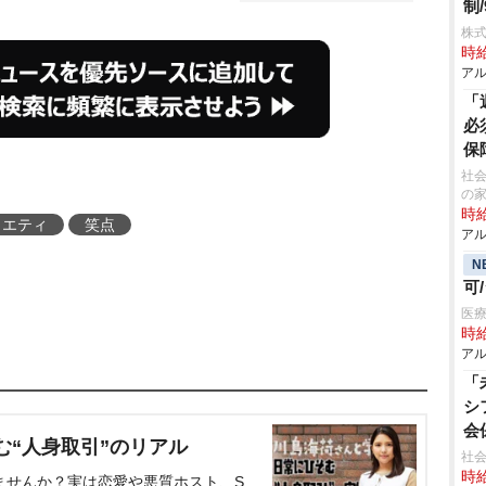
制/
株式
時給
アル
「
必
保
社会
の
時給
ラエティ
笑点
アル
N
可
医療
時給
アル
「
シ
会
む“人身取引”のリアル
社
時給
ませんか？実は恋愛や悪質ホスト、S