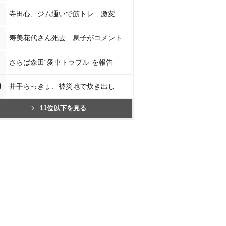
寺田心、ジム通いで筋トレ…激変
寿美花代さん死去 息子がコメント
さらば森田“愛車トラブル”を報告
0
井手らっきょ、被災地で炊き出し
11位以下を見る