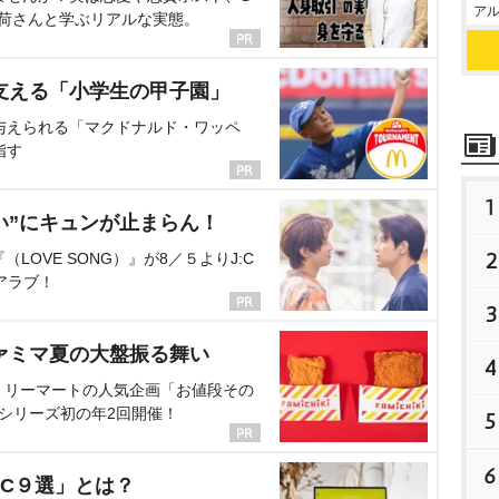
アル
海荷さんと学ぶリアルな実態。
支える「小学生の甲子園」
与えられる「マクドナルド・ワッペ
指す
1
い”にキュンが止まらん！
2
OVE SONG）』が8／５よりJ:C
アラブ！
3
ァミマ夏の大盤振る舞い
4
ミリーマートの人気企画「お値段その
、シリーズ初の年2回開催！
5
6
C９選」とは？