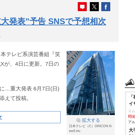
大発表”予告 SNSで予想相次
」
た日本テレビ系演芸番組『笑
公式Xが、4日に更新。7日の
…重大発表 6月7日(日)
「
を添えて投稿。
イ
エム
時給
文
拡大する
アル
日本テレビ（C）ORICON N
大
ewS inc.